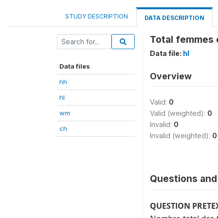
STUDY DESCRIPTION
DATA DESCRIPTION
Total femmes e
Data file:
hl
Data files
Overview
hh
hl
Valid:
0
wm
Valid (weighted):
0
Invalid:
0
ch
Invalid (weighted):
0
Questions and 
QUESTION PRETE