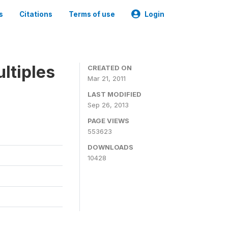
s
Citations
Terms of use
Login
ltiples
CREATED ON
Mar 21, 2011
LAST MODIFIED
Sep 26, 2013
PAGE VIEWS
553623
DOWNLOADS
10428