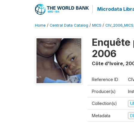
Microdata Libr
Home
/
Central Data Catalog
/
MICS
/
CIV_2006_MICS
Enquête 
2006
Côte d'Ivoire
,
20
Reference ID
CI
Producer(s)
Ins
Collection(s)
U
Metadata
D