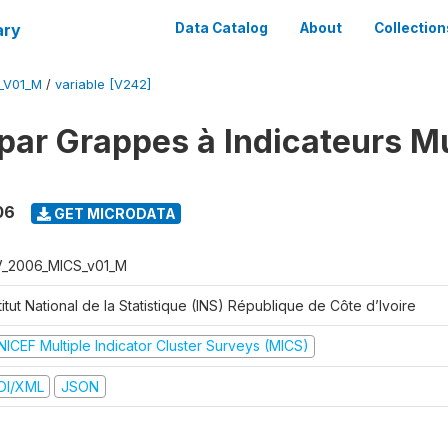
ary
Data Catalog
About
Collection
_V01_M
/
variable [V242]
par Grappes à Indicateurs Mu
06
GET MICRODATA
V_2006_MICS_v01_M
titut National de la Statistique (INS) République de Côte d’Ivoire
NICEF Multiple Indicator Cluster Surveys (MICS)
DI/XML
JSON