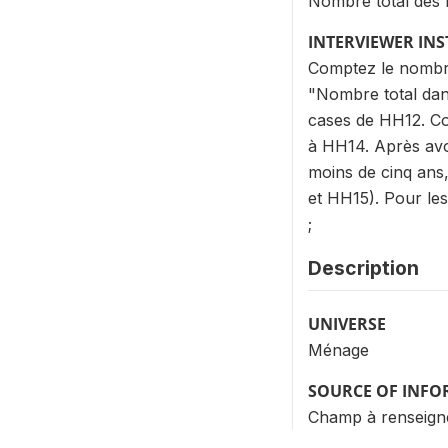
Nombre total des 
INTERVIEWER IN
Comptez le nombre 
"Nombre total dan
cases de HH12. Co
à HH14. Après avoi
moins de cinq ans
et HH15). Pour le
;
Description
UNIVERSE
Ménage
SOURCE OF INF
Champ à renseigné