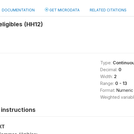
DOCUMENTATION
GET MICRODATA
RELATED CITATIONS
ligibles (HH12)
Type:
Continuo
Decimal:
0
Width:
2
Range:
0 - 13
Format:
Numeric
Weighted variab
instructions
XT