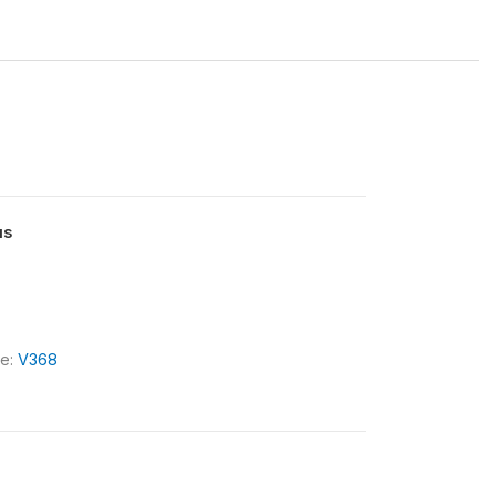
us
le:
V368