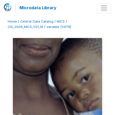
Microdata Library
Home
/
Central Data Catalog
/
MICS
/
CIV_2006_MICS_V01_M
/
variable [V978]