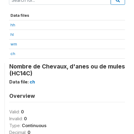
Data files
hh
hl
wm
ch
Nombre de Chevaux, d'anes ou de mules
(HC14C)
Data file:
ch
Overview
Valid:
0
Invalid:
0
Type:
Continuous
Decimal:
0