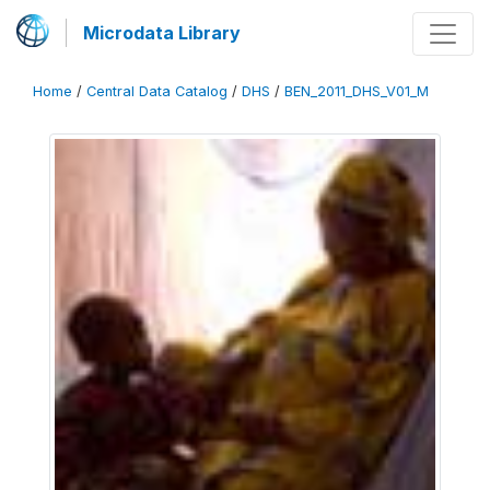
Microdata Library
Home
/
Central Data Catalog
/
DHS
/
BEN_2011_DHS_V01_M