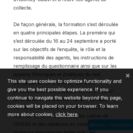
collecte.
De façon générale, la formation s’est déroulée
en quatre principales étapes. La première qui
s’est déroulée du 16 au 24 septembre a porté
sur les objectifs de l’enquête, le rôle et la
responsabilité des agents, les instructions de
remplissage du questionnaire ainsi que sur les
×
aspects théoriques et pratiques du test
This site uses cookies to optimize functionality and
biomarqueur. La deuxième, qui a été
give you the best possible experience. If you
essentiellement théorique, a été axée autour
continue to navigate this website beyond this page,
de la lecture des questionnaires (ménage,
cookies will be placed on your browser. To learn
femme et homme) et du manuel, suivie des
more about cookies,
click here
.
exposés en salle animés par les cadres de
l’INSAE et des médecins en santé publique sur
Help / Feedback
plusieurs thématiques telles que : les