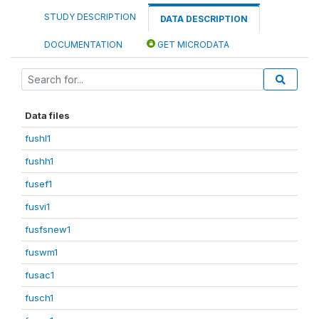
STUDY DESCRIPTION
DATA DESCRIPTION
DOCUMENTATION
GET MICRODATA
Data files
fushl1
fushh1
fusef1
fusvi1
fusfsnew1
fuswm1
fusac1
fusch1