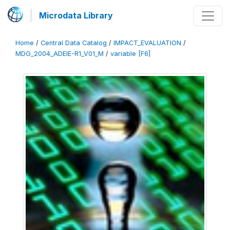
Microdata Library
Home
/
Central Data Catalog
/
IMPACT_EVALUATION
/
MDG_2004_ADEIE-R1_V01_M
/
variable [F6]