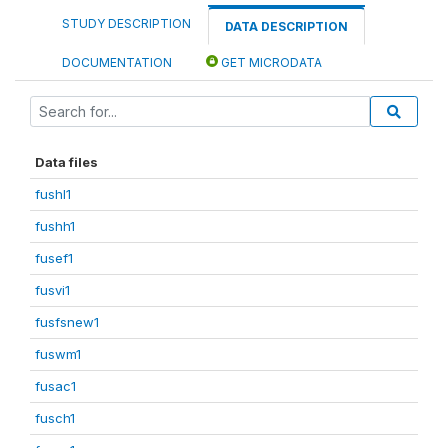
STUDY DESCRIPTION
DATA DESCRIPTION
DOCUMENTATION
GET MICRODATA
Data files
fushl1
fushh1
fusef1
fusvi1
fusfsnew1
fuswm1
fusac1
fusch1