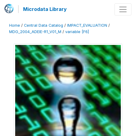
Microdata Library
Home
/
Central Data Catalog
/
IMPACT_EVALUATION
/
MDG_2004_ADEIE-R1_V01_M
/
variable [F6]