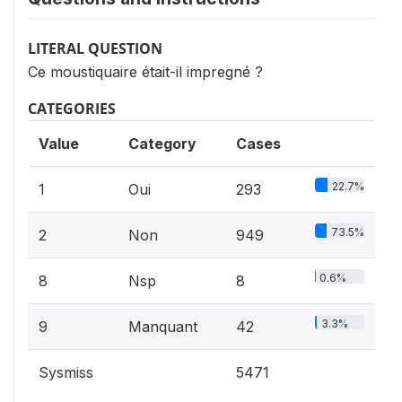
LITERAL QUESTION
Ce moustiquaire était-il impregné ?
CATEGORIES
Value
Category
Cases
22.7%
1
Oui
293
73.5%
2
Non
949
0.6%
8
Nsp
8
3.3%
9
Manquant
42
Sysmiss
5471