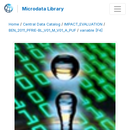
Microdata Library
Home
/
Central Data Catalog
/
IMPACT_EVALUATION
/
BEN_2011_PFRIE-BL_V01_M_V01_A_PUF
/
variable [F4]