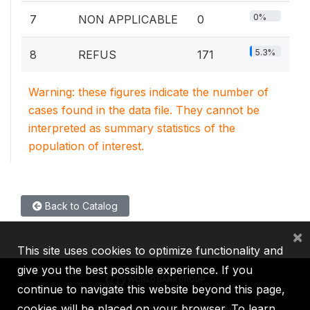
0%
7
NON APPLICABLE
0
5.3%
8
REFUS
171
Warning: these figures indicate the number of
cases found in the data file. They cannot be
interpreted as summary statistics of the
population of interest.
Back to Catalog
×
This site uses cookies to optimize functionality and
give you the best possible experience. If you
continue to navigate this website beyond this page,
cookies will be placed on your browser. To learn