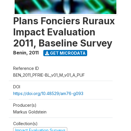
Plans Fonciers Ruraux
Impact Evaluation
2011, Baseline Survey
Benin
,
2011
GET MICRODATA
Reference ID
BEN_2011_PFRIE-BL_v01_M_v01_A_PUF
DOI
https://doi.org/10.48529/am76-g093
Producer(s)
Markus Goldstein
Collection(s)
Impact Evaluation Surveys