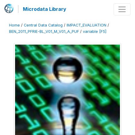
Microdata Library
Home
/
Central Data Catalog
/
IMPACT_EVALUATION
/
BEN_2011_PFRIE-BL_V01_M_V01_A_PUF
/
variable [F5]