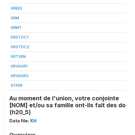
XREES
XRM
XRMT
XRSTOC1
XRSTOC2
XRTVEN
XRVAGR1
XRVAGR2
XTPER
Au moment de l'union, votre conjointe
[NOM] et/ou sa famille ont-ils fait des do
(h20_5)
Data file:
XH
Overview