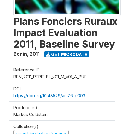
Plans Fonciers Ruraux
Impact Evaluation
2011, Baseline Survey
Benin
,
2011
GET MICRODATA
Reference ID
BEN_2011_PFRIE-BL_v01_M_v01_A_PUF
DOI
https://doi.org/10.48529/am76-g093
Producer(s)
Markus Goldstein
Collection(s)
Impact Evaluation Surveys