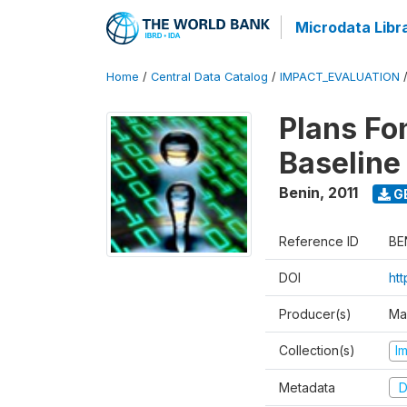
Microdata Libr
Home
/
Central Data Catalog
/
IMPACT_EVALUATION
Plans Fo
Baseline
Benin
,
2011
G
Reference ID
BE
DOI
ht
Producer(s)
Ma
Collection(s)
I
Metadata
D