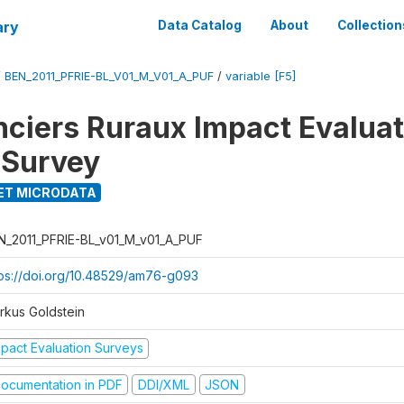
ary
Data Catalog
About
Collection
/
BEN_2011_PFRIE-BL_V01_M_V01_A_PUF
/
variable [F5]
nciers Ruraux Impact Evaluat
 Survey
ET MICRODATA
N_2011_PFRIE-BL_v01_M_v01_A_PUF
tps://doi.org/10.48529/am76-g093
rkus Goldstein
mpact Evaluation Surveys
ocumentation in PDF
DDI/XML
JSON