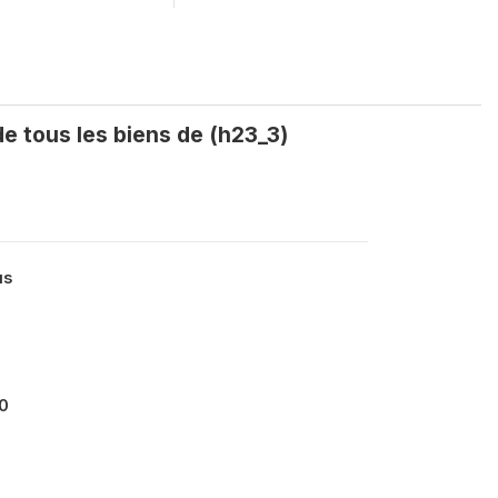
e tous les biens de (h23_3)
us
0