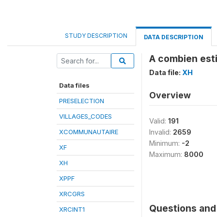
STUDY DESCRIPTION
DATA DESCRIPTION
A combien esti
Data file:
XH
Data files
Overview
PRESELECTION
VILLAGES_CODES
Valid:
191
XCOMMUNAUTAIRE
Invalid:
2659
Minimum:
-2
XF
Maximum:
8000
XH
XPPF
XRCGRS
Questions and 
XRCINT1