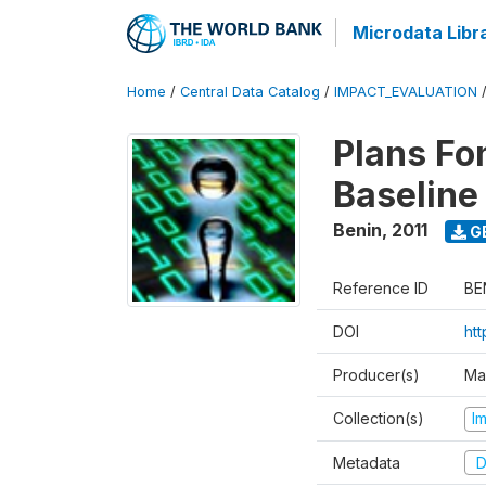
Microdata Libr
Home
/
Central Data Catalog
/
IMPACT_EVALUATION
Plans Fo
Baseline
Benin
,
2011
G
Reference ID
BE
DOI
ht
Producer(s)
Ma
Collection(s)
I
Metadata
D