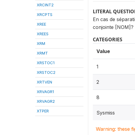
XRCINT2
LITERAL QUESTI
XRCPTS
En cas de séparati
XREE
conjointe [NOM]?
XREES
CATEGORIES
XRM
Value
XRMT
XRSTOC1
1
XRSTOC2
2
XRTVEN
XRVAGR1
8
XRVAGR2
XTPER
Sysmiss
Warning: these f