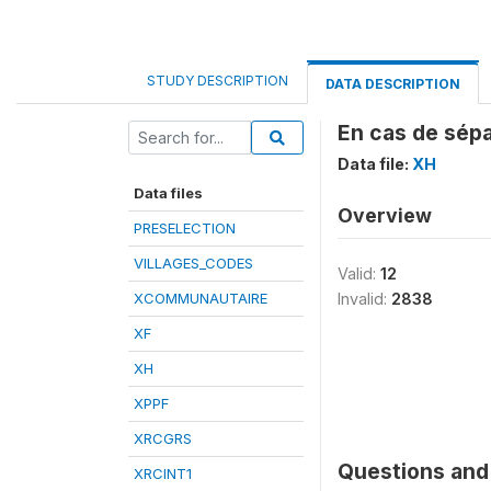
STUDY DESCRIPTION
DATA DESCRIPTION
En cas de sépa
Data file:
XH
Data files
Overview
PRESELECTION
VILLAGES_CODES
Valid:
12
XCOMMUNAUTAIRE
Invalid:
2838
XF
XH
XPPF
XRCGRS
Questions and 
XRCINT1