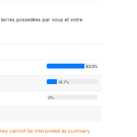
s terres possedées par vous et votre
83.3%
16.7%
0%
. They cannot be interpreted as summary