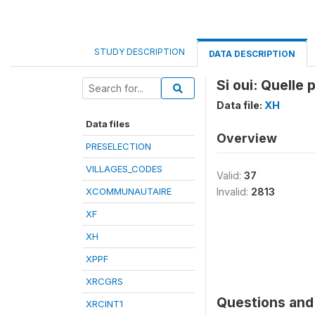
STUDY DESCRIPTION
DATA DESCRIPTION
Si oui: Quelle
Data file:
XH
Data files
Overview
PRESELECTION
VILLAGES_CODES
Valid:
37
XCOMMUNAUTAIRE
Invalid:
2813
XF
XH
XPPF
XRCGRS
Questions and 
XRCINT1