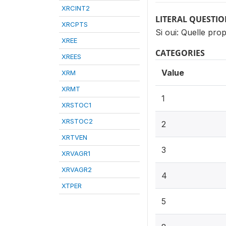
XRCINT2
LITERAL QUESTI
XRCPTS
Si oui: Quelle pr
XREE
CATEGORIES
XREES
Value
XRM
XRMT
1
XRSTOC1
XRSTOC2
2
XRTVEN
3
XRVAGR1
XRVAGR2
4
XTPER
5