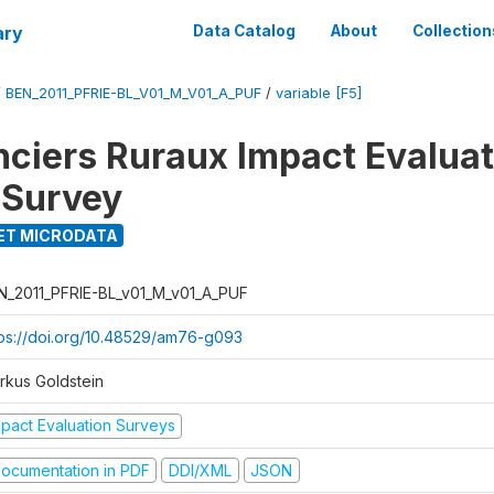
ary
Data Catalog
About
Collection
/
BEN_2011_PFRIE-BL_V01_M_V01_A_PUF
/
variable [F5]
nciers Ruraux Impact Evaluat
 Survey
ET MICRODATA
N_2011_PFRIE-BL_v01_M_v01_A_PUF
tps://doi.org/10.48529/am76-g093
rkus Goldstein
mpact Evaluation Surveys
ocumentation in PDF
DDI/XML
JSON