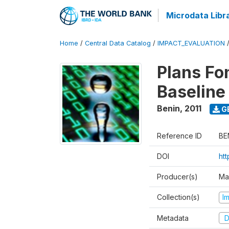
Microdata Libr
Home
/
Central Data Catalog
/
IMPACT_EVALUATION
Plans Fo
Baseline
Benin
,
2011
G
Reference ID
BE
DOI
ht
Producer(s)
Ma
Collection(s)
I
Metadata
D