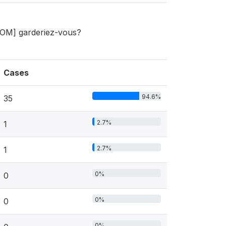
[NOM] garderiez-vous?
Cases
94.6%
35
2.7%
1
2.7%
1
0%
0
0%
0
0%