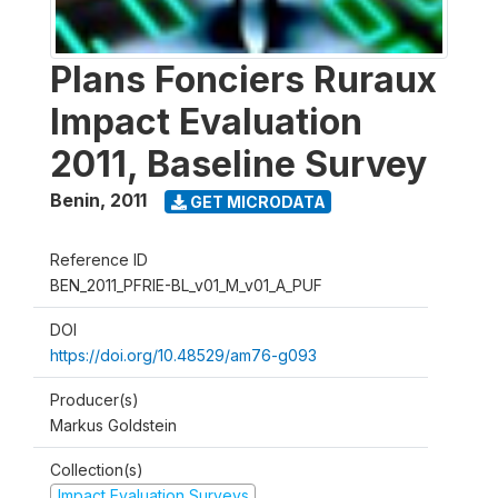
Plans Fonciers Ruraux
Impact Evaluation
2011, Baseline Survey
Benin
,
2011
GET MICRODATA
Reference ID
BEN_2011_PFRIE-BL_v01_M_v01_A_PUF
DOI
https://doi.org/10.48529/am76-g093
Producer(s)
Markus Goldstein
Collection(s)
Impact Evaluation Surveys