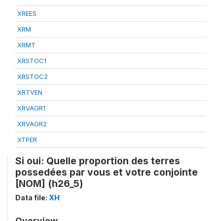
XREES
XRM
XRMT
XRSTOC1
XRSTOC2
XRTVEN
XRVAGR1
XRVAGR2
XTPER
Si oui: Quelle proportion des terres
possedées par vous et votre conjointe
[NOM] (h26_5)
Data file:
XH
Overview