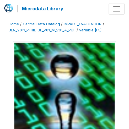
Microdata Library
Home
/
Central Data Catalog
/
IMPACT_EVALUATION
/
BEN_2011_PFRIE-BL_V01_M_V01_A_PUF
/
variable [F5]