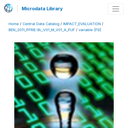
Microdata Library
Home
/
Central Data Catalog
/
IMPACT_EVALUATION
/
BEN_2011_PFRIE-BL_V01_M_V01_A_PUF
/
variable [F9]