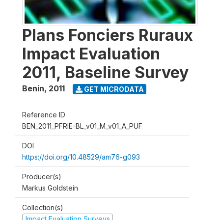
Plans Fonciers Ruraux
Impact Evaluation
2011, Baseline Survey
Benin
,
2011
GET MICRODATA
Reference ID
BEN_2011_PFRIE-BL_v01_M_v01_A_PUF
DOI
https://doi.org/10.48529/am76-g093
Producer(s)
Markus Goldstein
Collection(s)
Impact Evaluation Surveys