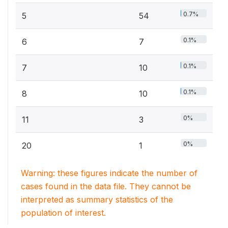
0.7%
5
54
0.1%
6
7
0.1%
7
10
0.1%
8
10
0%
11
3
0%
20
1
Warning: these figures indicate the number of
cases found in the data file. They cannot be
interpreted as summary statistics of the
population of interest.