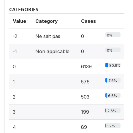
CATEGORIES
Value
Category
Cases
0%
-2
Ne sait pas
0
0%
-1
Non applicable
0
80.9%
0
6139
7.6%
1
576
6.6%
2
503
2.6%
3
199
1.2%
4
89