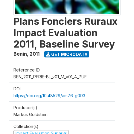
Plans Fonciers Ruraux
Impact Evaluation
2011, Baseline Survey
Benin
,
2011
GET MICRODATA
Reference ID
BEN_2011_PFRIE-BL_v01_M_v01_A_PUF
DOI
https://doi.org/10.48529/am76-g093
Producer(s)
Markus Goldstein
Collection(s)
Impact Evaluation Surveys