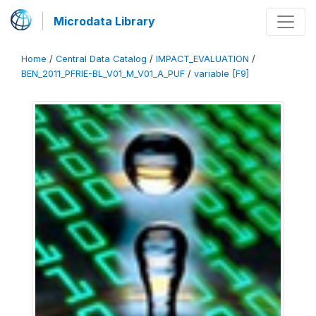
Microdata Library
Home
/
Central Data Catalog
/
IMPACT_EVALUATION
/
BEN_2011_PFRIE-BL_V01_M_V01_A_PUF
/
variable [F9]