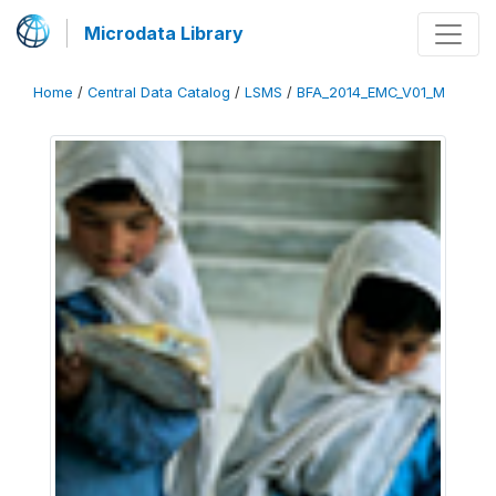
Microdata Library
Home
/
Central Data Catalog
/
LSMS
/
BFA_2014_EMC_V01_M