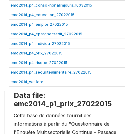
emc2014_p4_conso7nonalimjours_16032015
emc2014_p4_education_27022015
emc2014_p4_emploi_27022015
emc2014_p4_epargnecredit_27022015
emc2014_p4_individu_27022015
emc2014_p4_prix_27022015
emc2014_p4_risque_27022015
emc2014_p4_securitealimentaire_27022015
emc2014_welfare
Data file:
emc2014_p1_prix_27022015
Cette base de données fournit des
informations à partir du "Questionnaire de
l'Enquête Multisectorielle Continue - Passage