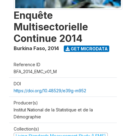
Enquête
Multisectorielle
Continue 2014
Burkina Faso
,
2014
GET MICRODATA
Reference ID
BFA_2014_EMC_v01_M
DOI
https://doi.org/10.48529/e39g-m952
Producer(s)
Institut National de la Statistique et de la
Démographie
Collection(s)
Living Standards Measurement Study (LSMS)