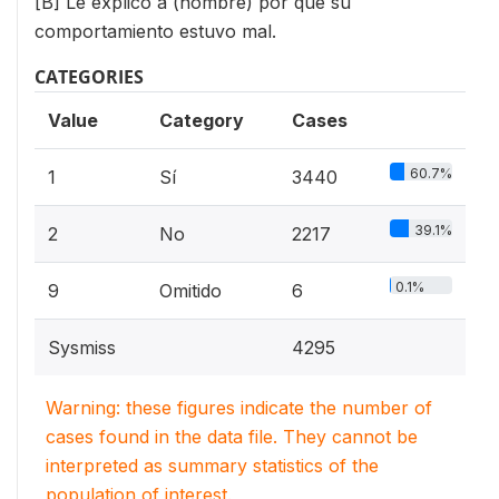
[B] Le explicó a (nombre) por qué su
comportamiento estuvo mal.
CATEGORIES
Value
Category
Cases
60.7%
1
Sí
3440
39.1%
2
No
2217
0.1%
9
Omitido
6
Sysmiss
4295
Warning: these figures indicate the number of
cases found in the data file. They cannot be
interpreted as summary statistics of the
population of interest.