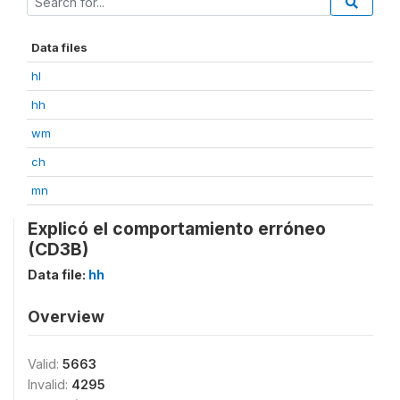
Data files
hl
hh
wm
ch
mn
Explicó el comportamiento erróneo
(CD3B)
Data file:
hh
Overview
Valid:
5663
Invalid:
4295