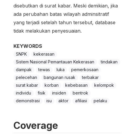
disebutkan di surat kabar. Meski demikian, jika
ada perubahan batas wilayah adminsitratif
yang terjadi setelah tahun tersebut, database
tidak melakukan penyesuaian.
KEYWORDS
SNPK
kekerasan
Sistem Nasional Pemantauan Kekerasan
tindakan
dampak
tewas
luka
pemerkosaan
pelecehan
bangunan rusak
terbakar
surat kabar
korban
kebebasan
kelompok
individu
fisik
insiden
bentrok
demonstrasi
isu
aktor
afiliasi
pelaku
Coverage