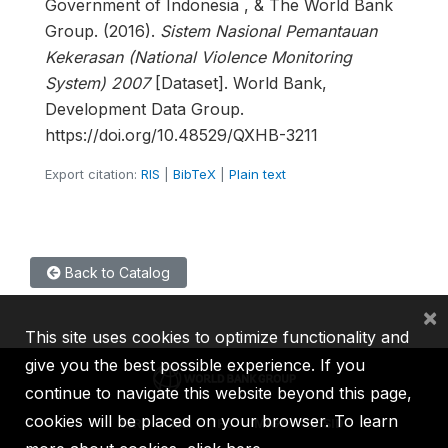
Government of Indonesia , & The World Bank
Group. (2016).
Sistem Nasional Pemantauan
Kekerasan (National Violence Monitoring
System) 2007
[Dataset]. World Bank,
Development Data Group.
https://doi.org/10.48529/QXHB-3211
Export citation:
RIS
|
BibTeX
|
Plain text
Back to Catalog
×
This site uses cookies to optimize functionality and
give you the best possible experience. If you
continue to navigate this website beyond this page,
cookies will be placed on your browser. To learn
IBRD
IDA
IFC
MIGA
ICSID