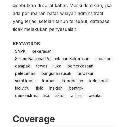
disebutkan di surat kabar. Meski demikian, jika
ada perubahan batas wilayah adminsitratif
yang terjadi setelah tahun tersebut, database
tidak melakukan penyesuaian.
KEYWORDS
SNPK
kekerasan
Sistem Nasional Pemantauan Kekerasan
tindakan
dampak
tewas
luka
pemerkosaan
pelecehan
bangunan rusak
terbakar
surat kabar
korban
kebebasan
kelompok
individu
fisik
insiden
bentrok
demonstrasi
isu
aktor
afiliasi
pelaku
Coverage