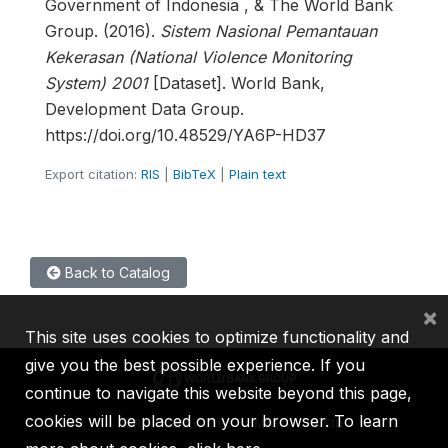
Government of Indonesia , & The World Bank
Group. (2016).
Sistem Nasional Pemantauan
Kekerasan (National Violence Monitoring
System) 2001
[Dataset]. World Bank,
Development Data Group.
https://doi.org/10.48529/YA6P-HD37
Export citation:
RIS
|
BibTeX
|
Plain text
Back to Catalog
×
This site uses cookies to optimize functionality and
give you the best possible experience. If you
continue to navigate this website beyond this page,
cookies will be placed on your browser. To learn
IBRD
IDA
IFC
MIGA
ICSID