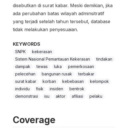
disebutkan di surat kabar. Meski demikian, jika
ada perubahan batas wilayah adminsitratif
yang terjadi setelah tahun tersebut, database
tidak melakukan penyesuaian.
KEYWORDS
SNPK
kekerasan
Sistem Nasional Pemantauan Kekerasan
tindakan
dampak
tewas
luka
pemerkosaan
pelecehan
bangunan rusak
terbakar
surat kabar
korban
kebebasan
kelompok
individu
fisik
insiden
bentrok
demonstrasi
isu
aktor
afiliasi
pelaku
Coverage