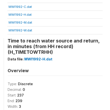
MWI1992-C.dat
MWI1992-H.dat
MWI1992-M.dat
MWI1992-W.dat
Time to reach water source and return,
in minutes (from HH record)
(H_TIMETOWTRHH)
Data file:
MWI1992-H.dat
Overview
Type:
Discrete
Decimal:
0
Start:
237
End:
239
Width:
3