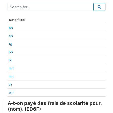
Data files
bh
ch
fg
hh
hl
mm
mn
tn
wm
A-t-on payé des frais de scolarité pour,
(nom). (ED6F)