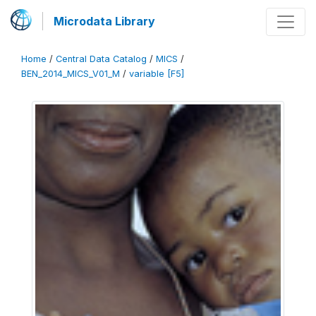
Microdata Library
Home
/
Central Data Catalog
/
MICS
/
BEN_2014_MICS_V01_M
/
variable [F5]