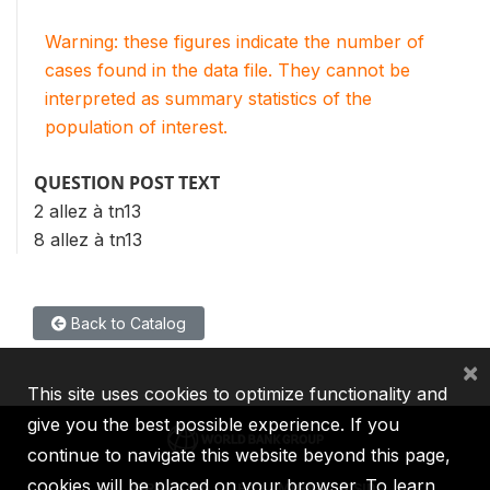
Warning: these figures indicate the number of
cases found in the data file. They cannot be
interpreted as summary statistics of the
population of interest.
QUESTION POST TEXT
2 allez à tn13
8 allez à tn13
Back to Catalog
×
This site uses cookies to optimize functionality and
give you the best possible experience. If you
continue to navigate this website beyond this page,
cookies will be placed on your browser. To learn
IBRD
IDA
IFC
MIGA
ICSID