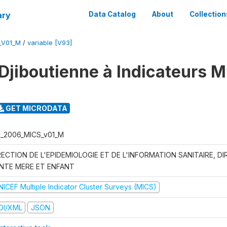
ary
Data Catalog
About
Collection
_V01_M
/
variable [V93]
Djiboutienne à Indicateurs M
GET MICRODATA
I_2006_MICS_v01_M
RECTION DE L'EPIDEMIOLOGIE ET DE L'INFORMATION SANITAIRE, DI
NTE MERE ET ENFANT
NICEF Multiple Indicator Cluster Surveys (MICS)
DI/XML
JSON