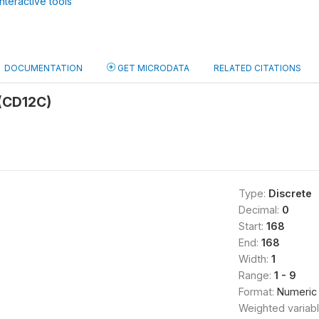
nteractive tools
DOCUMENTATION
GET MICRODATA
RELATED CITATIONS
 (CD12C)
Type:
Discrete
Decimal:
0
Start:
168
End:
168
Width:
1
Range:
1 - 9
Format:
Numeric
Weighted variab