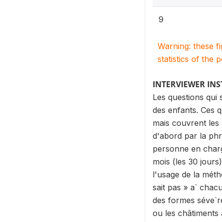
9
Warning: these f
statistics of the 
INTERVIEWER IN
Les questions qui s
des enfants. Ces q
mais couvrent les
d'abord par la phr
personne en charge
mois (les 30 jours
l'usage de la méth
sait pas » a` chac
des formes séve`re
ou les châtiments 