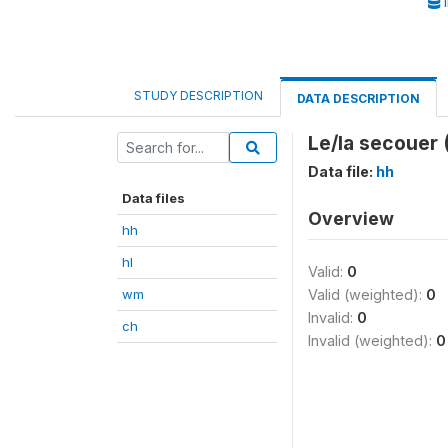
I
STUDY DESCRIPTION
DATA DESCRIPTION
Le/la secouer
Data file:
hh
Data files
Overview
hh
hl
Valid:
0
wm
Valid (weighted):
0
Invalid:
0
ch
Invalid (weighted):
0