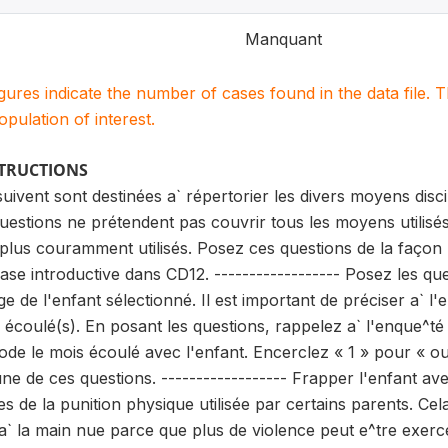
Manquant
igures indicate the number of cases found in the data file
population of interest.
STRUCTIONS
uivent sont destinées a` répertorier les divers moyens discipl
uestions ne prétendent pas couvrir tous les moyens utilisés 
 plus couramment utilisés. Posez ces questions de la faço
ase introductive dans CD12. ------------------ Posez les qu
 de l'enfant sélectionné. Il est important de préciser a` l
) écoulé(s). En posant les questions, rappelez a` l'enque^t
ode le mois écoulé avec l'enfant. Encerclez « 1 » pour « ou
une de ces questions. ------------------ Frapper l'enfant ave
s de la punition physique utilisée par certains parents. Cel
a` la main nue parce que plus de violence peut e^tre exerc