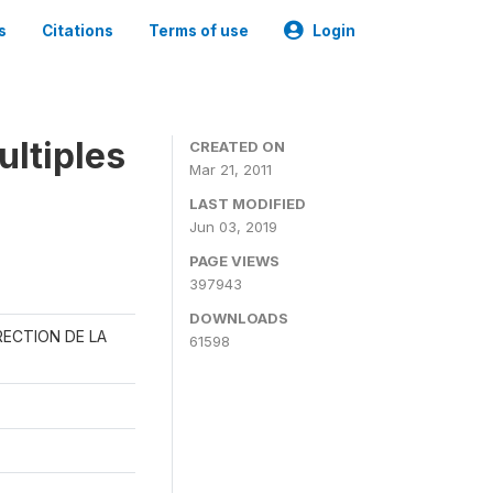
s
Citations
Terms of use
Login
ultiples
CREATED ON
Mar 21, 2011
LAST MODIFIED
Jun 03, 2019
PAGE VIEWS
397943
DOWNLOADS
RECTION DE LA
61598