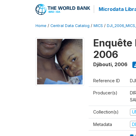
Microdata Libr
Home
/
Central Data Catalog
/
MICS
/
DJI_2006_MICS
Enquête 
2006
Djibouti
,
2006
Reference ID
DJ
Producer(s)
DI
SA
Collection(s)
U
Metadata
D