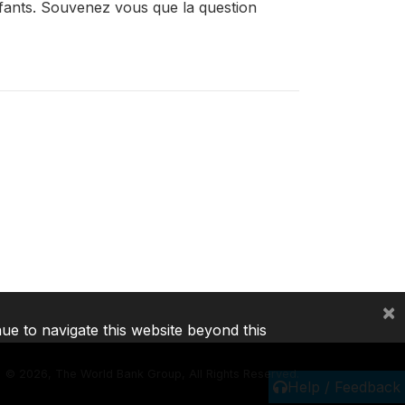
fants. Souvenez vous que la question
×
nue to navigate this website beyond this
©
2026, The World Bank Group, All Rights Reserved.
Help / Feedback