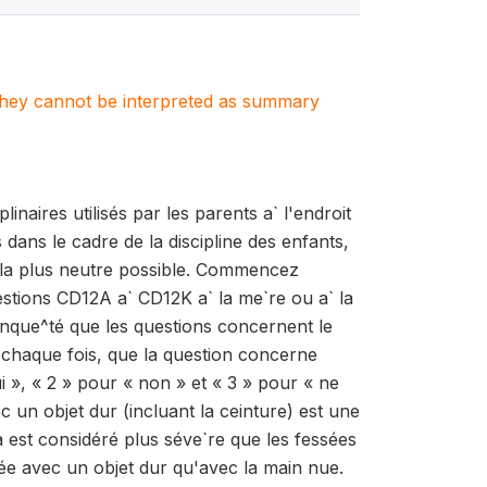
. They cannot be interpreted as summary
inaires utilisés par les parents a` l'endroit
dans le cadre de la discipline des enfants,
n la plus neutre possible. Commencez
estions CD12A a` CD12K a` la me`re ou a` la
'enque^té que les questions concernent le
é chaque fois, que la question concerne
i », « 2 » pour « non » et « 3 » pour « ne
c un objet dur (incluant la ceinture) est une
a est considéré plus séve`re que les fessées
ée avec un objet dur qu'avec la main nue.