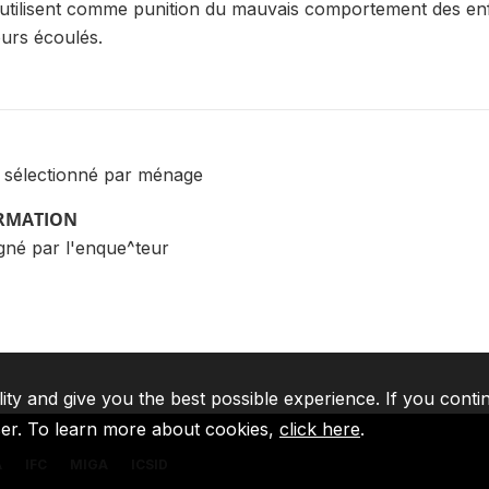
l'utilisent comme punition du mauvais comportement des en
ours écoulés.
 sélectionné par ménage
ORMATION
gné par l'enque^teur
lity and give you the best possible experience. If you conti
ser. To learn more about cookies,
click here
.
A
IFC
MIGA
ICSID