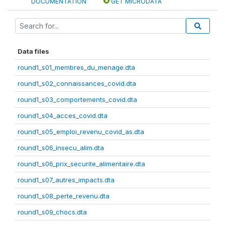
DOCUMENTATION
GET MICRODATA
Data files
round1_s01_membres_du_menage.dta
round1_s02_connaissances_covid.dta
round1_s03_comportements_covid.dta
round1_s04_acces_covid.dta
round1_s05_emploi_revenu_covid_as.dta
round1_s06_insecu_alim.dta
round1_s06_prix_securite_alimentaire.dta
round1_s07_autres_impacts.dta
round1_s08_perte_revenu.dta
round1_s09_chocs.dta