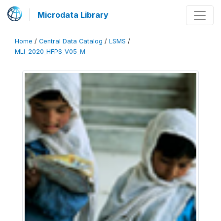
Microdata Library
Home
/
Central Data Catalog
/
LSMS
/
MLI_2020_HFPS_V05_M