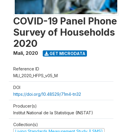
COVID-19 Panel Phone
Survey of Households
2020
Mali
,
2020
GET MICRODATA
Reference ID
MLI_2020_HFPS_v05_M
DOI
https://doi.org/10.48529/71m4-tn32
Producer(s)
Institut National de la Statistique (INSTAT)
Collection(s)
Living Standards Measurement Study (LSMS)