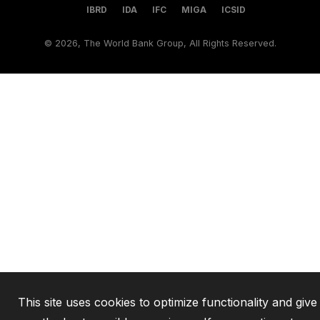
IBRD
IDA
IFC
MIGA
ICSID
©
2026, The World Bank Group, All Rights Reserved.
This site uses cookies to optimize functionality and give