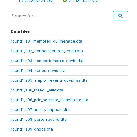
DOCUMENTATION
GET MICRODATA
Data files
round1_s01_membres_du_menage.dta
round1_s02_connaissances_covid.dta
round1_s03_comportements_covid.dta
round1_s04_acces_covid.dta
round1_s05_emploi_revenu_covid_as.dta
round1_s06_insecu_alim.dta
round1_s06_prix_securite_alimentaire.dta
round1_s07_autres_impacts.dta
round1_s08_perte_revenu.dta
round1_s09_chocs.dta