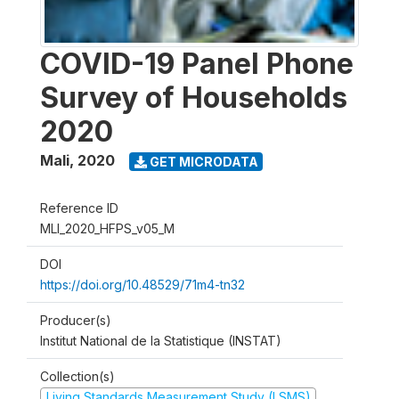
COVID-19 Panel Phone
Survey of Households
2020
Mali
,
2020
GET MICRODATA
Reference ID
MLI_2020_HFPS_v05_M
DOI
https://doi.org/10.48529/71m4-tn32
Producer(s)
Institut National de la Statistique (INSTAT)
Collection(s)
Living Standards Measurement Study (LSMS)