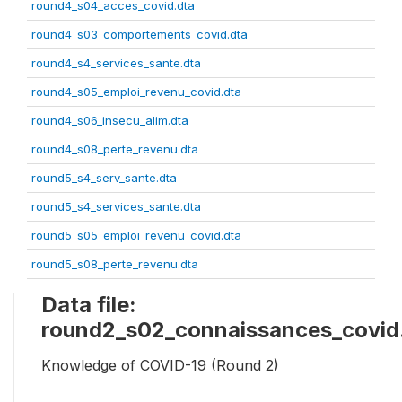
round4_s04_acces_covid.dta
round4_s03_comportements_covid.dta
round4_s4_services_sante.dta
round4_s05_emploi_revenu_covid.dta
round4_s06_insecu_alim.dta
round4_s08_perte_revenu.dta
round5_s4_serv_sante.dta
round5_s4_services_sante.dta
round5_s05_emploi_revenu_covid.dta
round5_s08_perte_revenu.dta
Data file:
round2_s02_connaissances_covid
Knowledge of COVID-19 (Round 2)