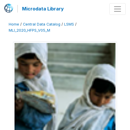
Microdata Library
Home
/
Central Data Catalog
/
LSMS
/
MLI_2020_HFPS_V05_M