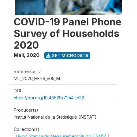
COVID-19 Panel Phone
Survey of Households
2020
Mali
,
2020
GET MICRODATA
Reference ID
MLI_2020_HFPS_v05_M
DOI
https://doi.org/10.48529/71m4-tn32
Producer(s)
Institut National de la Statistique (INSTAT)
Collection(s)
Living Standards Measurement Study (LSMS)