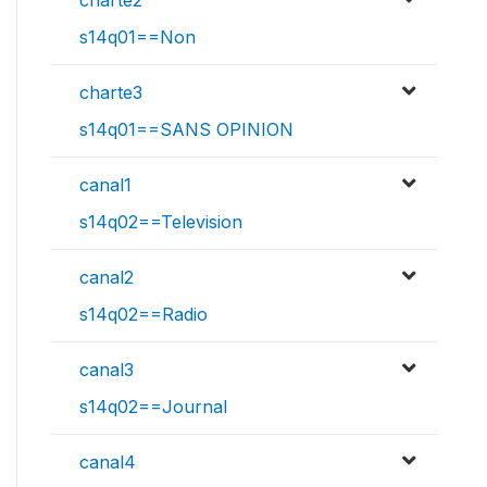
charte2
s14q01==Non
charte3
s14q01==SANS OPINION
canal1
s14q02==Television
canal2
s14q02==Radio
canal3
s14q02==Journal
canal4