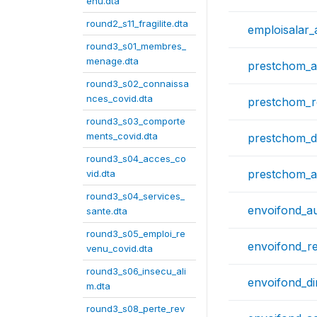
enu.dta
round2_s11_fragilite.dta
emploisalar_
round3_s01_membres_
menage.dta
prestchom_
round3_s02_connaissa
nces_covid.dta
prestchom_
round3_s03_comporte
ments_covid.dta
prestchom_d
round3_s04_acces_co
prestchom_a
vid.dta
round3_s04_services_
envoifond_a
sante.dta
round3_s05_emploi_re
envoifond_r
venu_covid.dta
round3_s06_insecu_ali
envoifond_d
m.dta
round3_s08_perte_rev