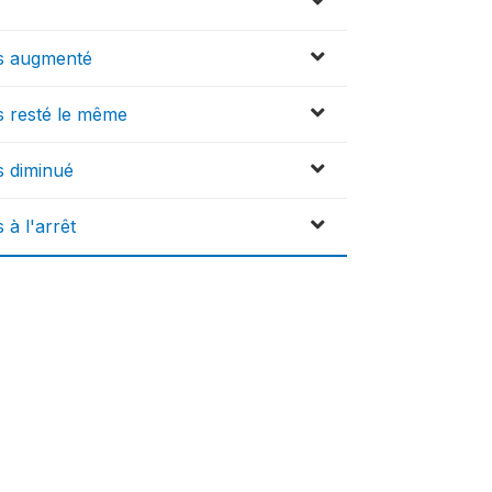
ays augmenté
ys resté le même
ys diminué
 à l'arrêt