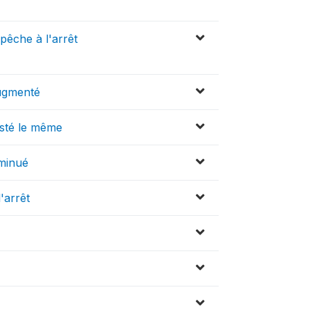
 pêche à l'arrêt
augmenté
esté le même
iminué
'arrêt