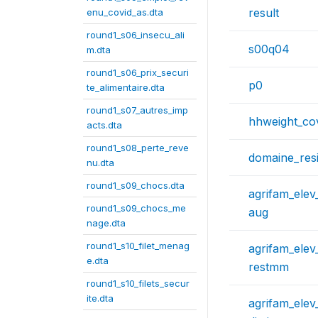
result
enu_covid_as.dta
round1_s06_insecu_ali
s00q04
m.dta
round1_s06_prix_securi
p0
te_alimentaire.dta
round1_s07_autres_imp
hhweight_co
acts.dta
round1_s08_perte_reve
domaine_res
nu.dta
round1_s09_chocs.dta
agrifam_elev
round1_s09_chocs_me
aug
nage.dta
round1_s10_filet_menag
agrifam_elev
e.dta
restmm
round1_s10_filets_secur
ite.dta
agrifam_elev