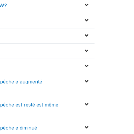
EW?
ou pêche a augmenté
u pêche est resté est même
u pêche a diminué