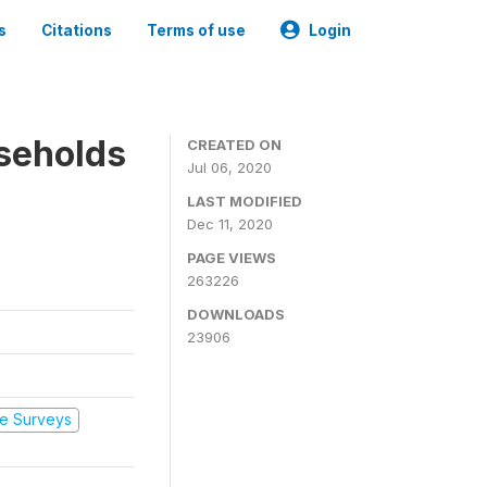
s
Citations
Terms of use
Login
seholds
CREATED ON
Jul 06, 2020
LAST MODIFIED
Dec 11, 2020
PAGE VIEWS
263226
DOWNLOADS
23906
e Surveys