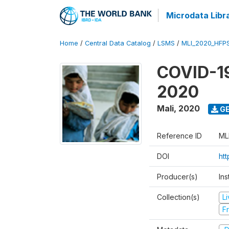
Microdata Libr
Home
/
Central Data Catalog
/
LSMS
/
MLI_2020_HFP
COVID-19
2020
Mali
,
2020
GE
Reference ID
ML
DOI
ht
Producer(s)
Ins
Collection(s)
L
Fr