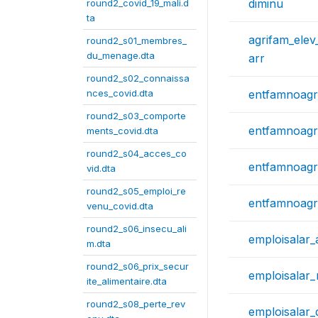
diminu
round2_covid_19_mali.d
ta
agrifam_elev
round2_s01_membres_
du_menage.dta
arr
round2_s02_connaissa
nces_covid.dta
entfamnoagr
round2_s03_comporte
entfamnoag
ments_covid.dta
round2_s04_acces_co
entfamnoagr
vid.dta
round2_s05_emploi_re
entfamnoagr
venu_covid.dta
round2_s06_insecu_ali
emploisalar_
m.dta
round2_s06_prix_secur
emploisalar
ite_alimentaire.dta
round2_s08_perte_rev
emploisalar_