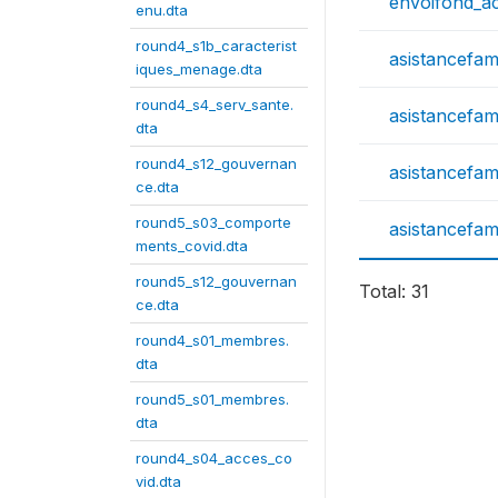
envoifond_ac
enu.dta
round4_s1b_caracterist
asistancefa
iques_menage.dta
round4_s4_serv_sante.
asistancefa
dta
round4_s12_gouvernan
asistancefam
ce.dta
round5_s03_comporte
asistancefam
ments_covid.dta
round5_s12_gouvernan
Total: 31
ce.dta
round4_s01_membres.
dta
round5_s01_membres.
dta
round4_s04_acces_co
vid.dta