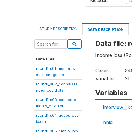
Metadata
D
STUDY DESCRIPTION
DATA DESCRIPTION
Data file:
Income loss (Ro
Data files
round1_s01_membres_
Cases:
34
du_menage.dta
Variables:
31
round1_s02_connaissa
nces_covid.dta
Variables
round1_s03_comporte
ments_covid.dta
interview__k
round1_s04_acces_cov
id.dta
hhid
round1_s05_emploi_rev