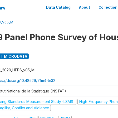
ary
Data Catalog
About
Collection
S_V05_M
 Panel Phone Survey of Hou
T MICRODATA
I_2020_HFPS_v05_M
tps://doi.org/10.48529/71m4-tn32
titut National de la Statistique (INSTAT)
iving Standards Measurement Study (LSMS)
High-Frequency Phon
agility, Conflict and Violence