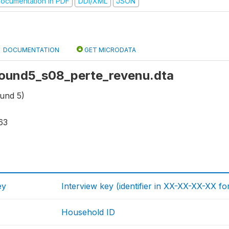
ocumentation in PDF
DDI/XML
JSON
DOCUMENTATION
GET MICRODATA
 round5_s08_perte_revenu.dta
und 5)
63
ey
Interview key (identifier in XX-XX-XX-XX fo
Household ID