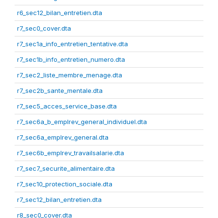
r6_sec12_bilan_entretien.dta
r7_sec0_cover.dta
r7_sec1a_info_entretien_tentative.dta
r7_sec1b_info_entretien_numero.dta
r7_sec2_liste_membre_menage.dta
r7_sec2b_sante_mentale.dta
r7_sec5_acces_service_base.dta
r7_sec6a_b_emplrev_general_individuel.dta
r7_sec6a_emplrev_general.dta
r7_sec6b_emplrev_travailsalarie.dta
r7_sec7_securite_alimentaire.dta
r7_sec10_protection_sociale.dta
r7_sec12_bilan_entretien.dta
r8_sec0_cover.dta