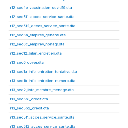
r12_sec4b_vaccination_covid19.dta
r12_sec5f1_acces_service_sante.dta
r12_sec5f2_acces_service_sante.dta
r12_sec6a_emplrev_general.dta
r12_sec6c_emplrev_nonagr.dta
r12_sec12_bilan_entretien.dta
r13_sec0_cover.dta
r13_sec1a_info_entretien_tentative.dta
r13_sec1b_info_entretien_numero.dta
r13_sec2_liste_membre_menage.dta
r13_sec5b1_credit.dta
r13_sec5b2_credit.dta
r13_sec5f1_acces_service_sante.dta
r13_sec5f2_acces_service_sante.dta