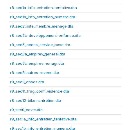
r8_sec1a_info_entretien_tentative.dta
r8_sec1b_info_entretien_numero.dta
r8_sec2_liste_membre_menage.dta
r8_sec2c_developpement_enfance.dta
r8_sec5_acces_service_base.dta
r8_sec6a_emplrev_general.dta
r8_sec6c_emplrev_nonagr.dta
r8_sec8_autres_revenu.dta
r8_sec9_chocs.dta
r8_sec11_frag_confl_violence.dta
r8_sec12_bilan_entretien.dta
r9_sec0_cover.dta
r9_sec1a_info_entretien_tentative.dta
r9_sec1b_info_entretien_numero.dta