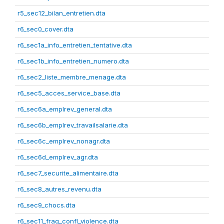
r5_sec12_bilan_entretien.dta
r6_sec0_cover.dta
r6_sec1a_info_entretien_tentative.dta
r6_sec1b_info_entretien_numero.dta
r6_sec2_liste_membre_menage.dta
r6_sec5_acces_service_base.dta
r6_sec6a_emplrev_general.dta
r6_sec6b_emplrev_travailsalarie.dta
r6_sec6c_emplrev_nonagr.dta
r6_sec6d_emplrev_agr.dta
r6_sec7_securite_alimentaire.dta
r6_sec8_autres_revenu.dta
r6_sec9_chocs.dta
r6_sec11_frag_confl_violence.dta