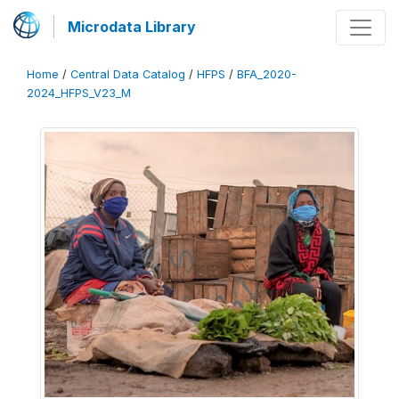
Microdata Library
Home
/
Central Data Catalog
/
HFPS
/
BFA_2020-
2024_HFPS_V23_M