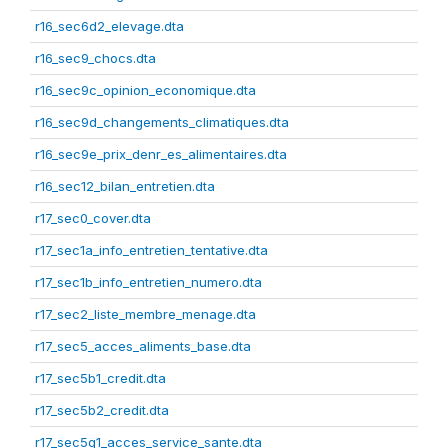
r16_sec6d2_elevage.dta
r16_sec9_chocs.dta
r16_sec9c_opinion_economique.dta
r16_sec9d_changements_climatiques.dta
r16_sec9e_prix_denr_es_alimentaires.dta
r16_sec12_bilan_entretien.dta
r17_sec0_cover.dta
r17_sec1a_info_entretien_tentative.dta
r17_sec1b_info_entretien_numero.dta
r17_sec2_liste_membre_menage.dta
r17_sec5_acces_aliments_base.dta
r17_sec5b1_credit.dta
r17_sec5b2_credit.dta
r17_sec5g1_acces_service_sante.dta