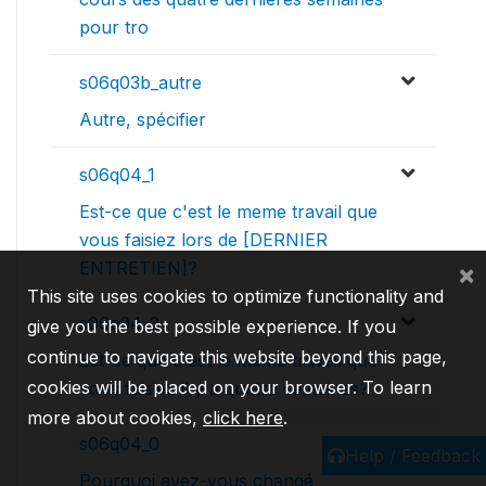
pour tro
s06q03b_autre
Autre, spécifier
s06q04_1
Est-ce que c'est le meme travail que
vous faisiez lors de [DERNIER
ENTRETIEN]?
×
This site uses cookies to optimize functionality and
s06q04_2
give you the best possible experience. If you
continue to navigate this website beyond this page,
Est-ce que c'est le meme travail que
cookies will be placed on your browser. To learn
vous faisiez il y a quatre semaines?
more about cookies,
click here
.
s06q04_0
Help / Feedback
Pourquoi avez-vous changé