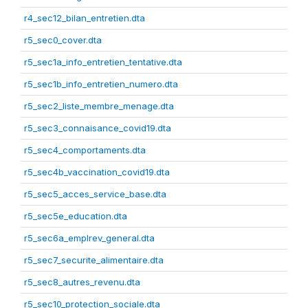
r4_sec12_bilan_entretien.dta
r5_sec0_cover.dta
r5_sec1a_info_entretien_tentative.dta
r5_sec1b_info_entretien_numero.dta
r5_sec2_liste_membre_menage.dta
r5_sec3_connaisance_covid19.dta
r5_sec4_comportaments.dta
r5_sec4b_vaccination_covid19.dta
r5_sec5_acces_service_base.dta
r5_sec5e_education.dta
r5_sec6a_emplrev_general.dta
r5_sec7_securite_alimentaire.dta
r5_sec8_autres_revenu.dta
r5_sec10_protection_sociale.dta