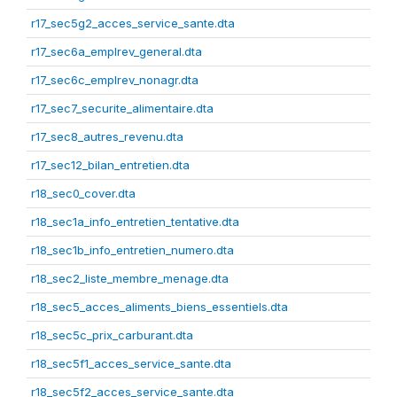
r17_sec5g2_acces_service_sante.dta
r17_sec6a_emplrev_general.dta
r17_sec6c_emplrev_nonagr.dta
r17_sec7_securite_alimentaire.dta
r17_sec8_autres_revenu.dta
r17_sec12_bilan_entretien.dta
r18_sec0_cover.dta
r18_sec1a_info_entretien_tentative.dta
r18_sec1b_info_entretien_numero.dta
r18_sec2_liste_membre_menage.dta
r18_sec5_acces_aliments_biens_essentiels.dta
r18_sec5c_prix_carburant.dta
r18_sec5f1_acces_service_sante.dta
r18_sec5f2_acces_service_sante.dta