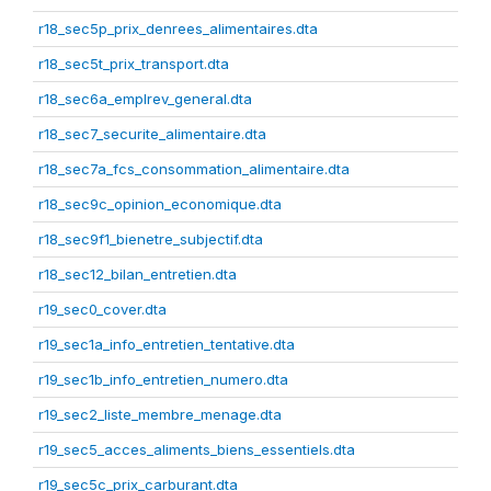
r18_sec5p_prix_denrees_alimentaires.dta
r18_sec5t_prix_transport.dta
r18_sec6a_emplrev_general.dta
r18_sec7_securite_alimentaire.dta
r18_sec7a_fcs_consommation_alimentaire.dta
r18_sec9c_opinion_economique.dta
r18_sec9f1_bienetre_subjectif.dta
r18_sec12_bilan_entretien.dta
r19_sec0_cover.dta
r19_sec1a_info_entretien_tentative.dta
r19_sec1b_info_entretien_numero.dta
r19_sec2_liste_membre_menage.dta
r19_sec5_acces_aliments_biens_essentiels.dta
r19_sec5c_prix_carburant.dta