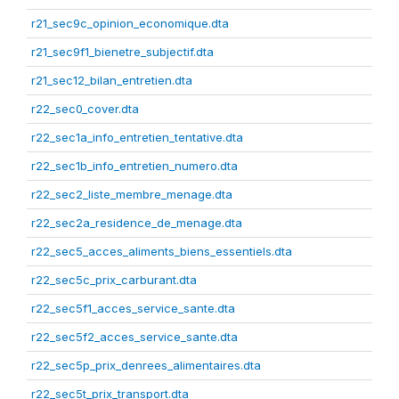
r21_sec9c_opinion_economique.dta
r21_sec9f1_bienetre_subjectif.dta
r21_sec12_bilan_entretien.dta
r22_sec0_cover.dta
r22_sec1a_info_entretien_tentative.dta
r22_sec1b_info_entretien_numero.dta
r22_sec2_liste_membre_menage.dta
r22_sec2a_residence_de_menage.dta
r22_sec5_acces_aliments_biens_essentiels.dta
r22_sec5c_prix_carburant.dta
r22_sec5f1_acces_service_sante.dta
r22_sec5f2_acces_service_sante.dta
r22_sec5p_prix_denrees_alimentaires.dta
r22_sec5t_prix_transport.dta