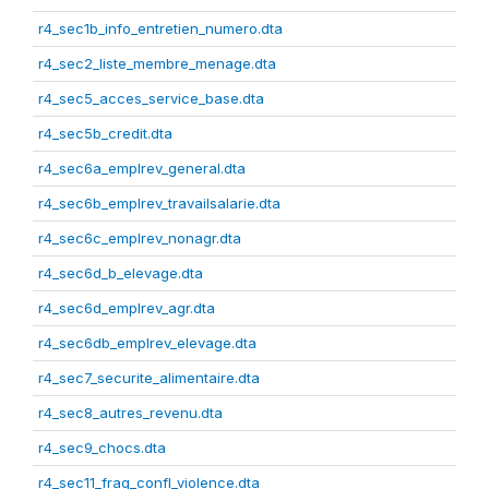
r4_sec1b_info_entretien_numero.dta
r4_sec2_liste_membre_menage.dta
r4_sec5_acces_service_base.dta
r4_sec5b_credit.dta
r4_sec6a_emplrev_general.dta
r4_sec6b_emplrev_travailsalarie.dta
r4_sec6c_emplrev_nonagr.dta
r4_sec6d_b_elevage.dta
r4_sec6d_emplrev_agr.dta
r4_sec6db_emplrev_elevage.dta
r4_sec7_securite_alimentaire.dta
r4_sec8_autres_revenu.dta
r4_sec9_chocs.dta
r4_sec11_frag_confl_violence.dta