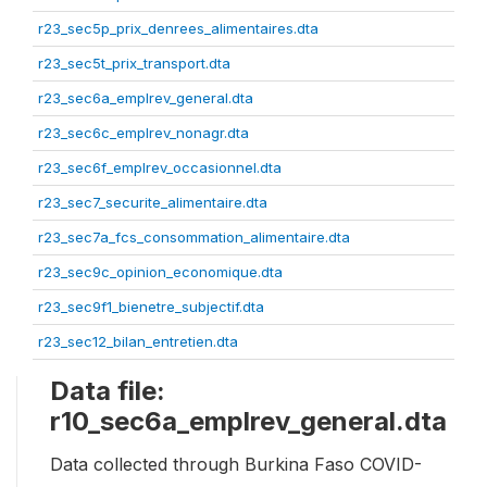
r23_sec5p_prix_denrees_alimentaires.dta
r23_sec5t_prix_transport.dta
r23_sec6a_emplrev_general.dta
r23_sec6c_emplrev_nonagr.dta
r23_sec6f_emplrev_occasionnel.dta
r23_sec7_securite_alimentaire.dta
r23_sec7a_fcs_consommation_alimentaire.dta
r23_sec9c_opinion_economique.dta
r23_sec9f1_bienetre_subjectif.dta
r23_sec12_bilan_entretien.dta
Data file:
r10_sec6a_emplrev_general.dta
Data collected through Burkina Faso COVID-