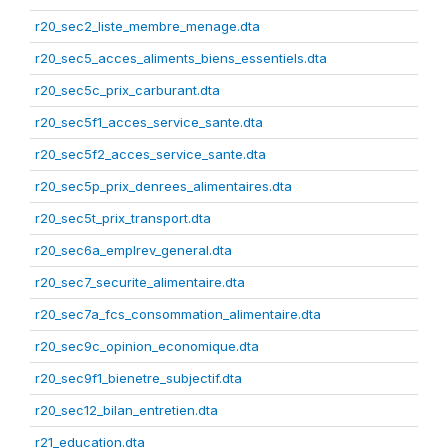
r20_sec2_liste_membre_menage.dta
r20_sec5_acces_aliments_biens_essentiels.dta
r20_sec5c_prix_carburant.dta
r20_sec5f1_acces_service_sante.dta
r20_sec5f2_acces_service_sante.dta
r20_sec5p_prix_denrees_alimentaires.dta
r20_sec5t_prix_transport.dta
r20_sec6a_emplrev_general.dta
r20_sec7_securite_alimentaire.dta
r20_sec7a_fcs_consommation_alimentaire.dta
r20_sec9c_opinion_economique.dta
r20_sec9f1_bienetre_subjectif.dta
r20_sec12_bilan_entretien.dta
r21_education.dta