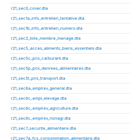
r21_sec0_cover.dta
r21_sec1a_info_entretien_tentative.dta
r21_sec1b_info_entretien_numero.dta
r21_sec2_liste_membre_menage.dta
r21_sec5_acces_aliments_biens_essentiels.dta
r21_sec5c_prix_carburant.dta
r21_sec5p_prix_denrees_alimentaires.dta
r21_sec5t_prix_transport.dta
r21_sec6a_emplrev_general.dta
r21_sec6c_empl_elevage.dta
r21_sec6c_emplrev_agriculture.dta
r21_sec6c_emplrev_nonagr.dta
r21_sec7_securite_alimentaire.dta
r21_sec7a_fcs_consommation_alimentaire.dta