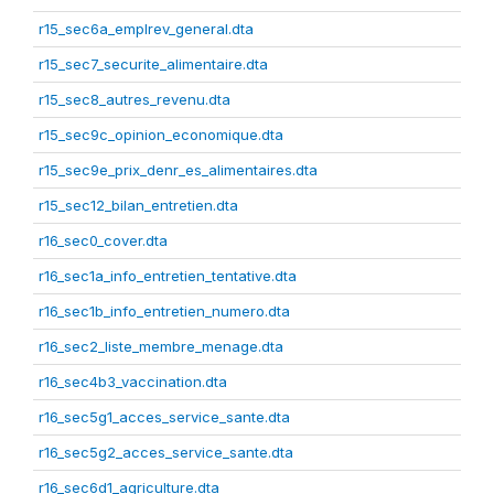
r15_sec6a_emplrev_general.dta
r15_sec7_securite_alimentaire.dta
r15_sec8_autres_revenu.dta
r15_sec9c_opinion_economique.dta
r15_sec9e_prix_denr_es_alimentaires.dta
r15_sec12_bilan_entretien.dta
r16_sec0_cover.dta
r16_sec1a_info_entretien_tentative.dta
r16_sec1b_info_entretien_numero.dta
r16_sec2_liste_membre_menage.dta
r16_sec4b3_vaccination.dta
r16_sec5g1_acces_service_sante.dta
r16_sec5g2_acces_service_sante.dta
r16_sec6d1_agriculture.dta