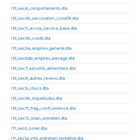
r10_sec4_comportaments.dta
r10_sec4b_vaccination_covid19.dta
r10_sec5_acces_service_base.dta
r10_sec5b_credit.dta
r10_sec6a_emplrev_general.dta
r10_sec6db_emplrev_elevage.dta
r10_sec7_securite_alimentaire.dta
r10_sec8_autres_revenu.dta
r10_sec9_chocs.dta
r10_sec9b_inquietudes.dta
r10_sec11_frag_confl_violence.dta
r10_sec12_bilan_entretien.dta
r11_sec0_cover.dta
r11_sec1a_info_entretien_tentative.dta