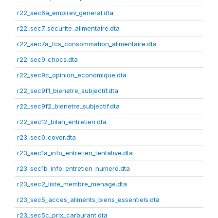
r22_sec6a_emplrev_general.dta
r22_sec7_securite_alimentaire.dta
r22_sec7a_fcs_consommation_alimentaire.dta
r22_sec9_chocs.dta
r22_sec9c_opinion_economique.dta
r22_sec9f1_bienetre_subjectif.dta
r22_sec9f2_bienetre_subjectif.dta
r22_sec12_bilan_entretien.dta
r23_sec0_cover.dta
r23_sec1a_info_entretien_tentative.dta
r23_sec1b_info_entretien_numero.dta
r23_sec2_liste_membre_menage.dta
r23_sec5_acces_aliments_biens_essentiels.dta
r23_sec5c_prix_carburant.dta