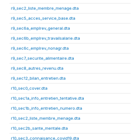
r9_sec2_liste_membre_menage.dta
r9_sec5_acces_service_base.dta
r9_sec6a_emplrev_general.dta
r9_sec6b_emplrev_travailsalarie.dta
r9_sec6c_emplrev_nonagr.dta
r9_sec7_securite_alimentaire.dta
r9_sec8_autres_revenu.dta
r9_sec12_bilan_entretien.dta
r10_sec0_cover.dta
r10_sec1a_info_entretien_tentative.dta
r10_sec1b_info_entretien_numero.dta
r10_sec2_liste_membre_menage.dta
r10_sec2b_sante_mentale.dta
r10_sec3_connaisance_covid19.dta