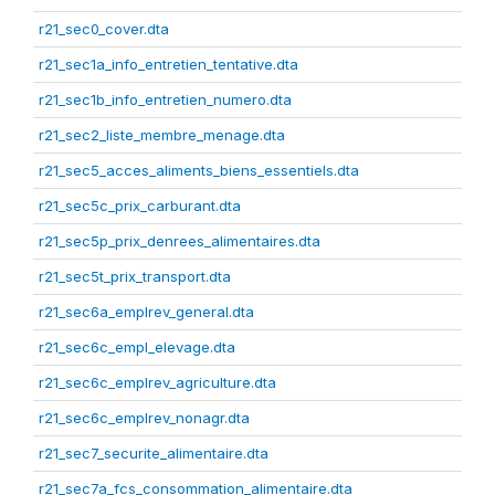
r21_sec0_cover.dta
r21_sec1a_info_entretien_tentative.dta
r21_sec1b_info_entretien_numero.dta
r21_sec2_liste_membre_menage.dta
r21_sec5_acces_aliments_biens_essentiels.dta
r21_sec5c_prix_carburant.dta
r21_sec5p_prix_denrees_alimentaires.dta
r21_sec5t_prix_transport.dta
r21_sec6a_emplrev_general.dta
r21_sec6c_empl_elevage.dta
r21_sec6c_emplrev_agriculture.dta
r21_sec6c_emplrev_nonagr.dta
r21_sec7_securite_alimentaire.dta
r21_sec7a_fcs_consommation_alimentaire.dta