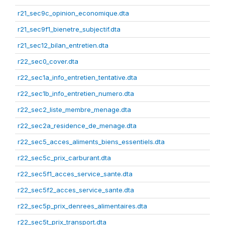
r21_sec9c_opinion_economique.dta
r21_sec9f1_bienetre_subjectif.dta
r21_sec12_bilan_entretien.dta
r22_sec0_cover.dta
r22_sec1a_info_entretien_tentative.dta
r22_sec1b_info_entretien_numero.dta
r22_sec2_liste_membre_menage.dta
r22_sec2a_residence_de_menage.dta
r22_sec5_acces_aliments_biens_essentiels.dta
r22_sec5c_prix_carburant.dta
r22_sec5f1_acces_service_sante.dta
r22_sec5f2_acces_service_sante.dta
r22_sec5p_prix_denrees_alimentaires.dta
r22_sec5t_prix_transport.dta