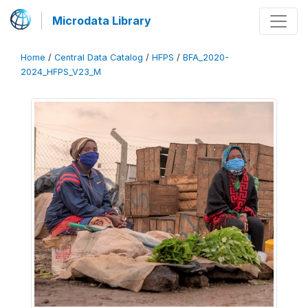
Microdata Library
Home
/
Central Data Catalog
/
HFPS
/
BFA_2020-
2024_HFPS_V23_M