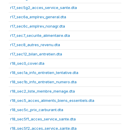
r17_sec5g2_acces_service_sante.dta
r17_sec6a_emplrev_general.dta
r17_sec6c_emplrev_nonagr.dta
r17_sec7_securite_alimentaire.dta
r17_sec8_autres_revenu.dta
r17_sec12_bilan_entretien.dta
r18_sec0_cover.dta
r18_sec1a_info_entretien_tentative.dta
r18_sec1b_info_entretien_numero.dta
r18_sec2_liste_membre_menage.dta
r18_sec5_acces_aliments_biens_essentiels.dta
r18_sec5c_prix_carburant.dta
r18_sec5f1_acces_service_sante.dta
r18_sec5f2_acces_service_sante.dta