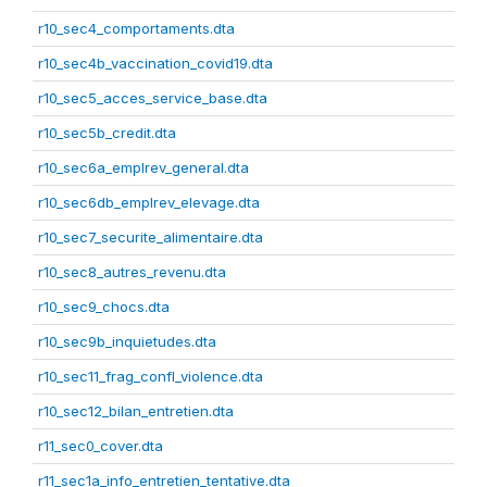
r10_sec4_comportaments.dta
r10_sec4b_vaccination_covid19.dta
r10_sec5_acces_service_base.dta
r10_sec5b_credit.dta
r10_sec6a_emplrev_general.dta
r10_sec6db_emplrev_elevage.dta
r10_sec7_securite_alimentaire.dta
r10_sec8_autres_revenu.dta
r10_sec9_chocs.dta
r10_sec9b_inquietudes.dta
r10_sec11_frag_confl_violence.dta
r10_sec12_bilan_entretien.dta
r11_sec0_cover.dta
r11_sec1a_info_entretien_tentative.dta