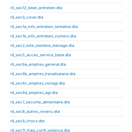
r5_sec12_bilan_entretien.dta
r6_sec0_cover.dta
r6_sec1a_info_entretien_tentative.dta
r6_sec1b_info_entretien_numero.dta
r6_sec2_liste_membre_menage.dta
r6_sec5_acces_service_base.dta
r6_sec6a_emplrev_general.dta
r6_sec6b_emplrev_travailsalarie.dta
r6_sec6c_emplrev_nonagr.dta
r6_sec6d_emplrev_agr.dta
r6_sec7_securite_alimentaire.dta
r6_sec8_autres_revenu.dta
r6_sec9_chocs.dta
r6_sec11_frag_confl_violence.dta