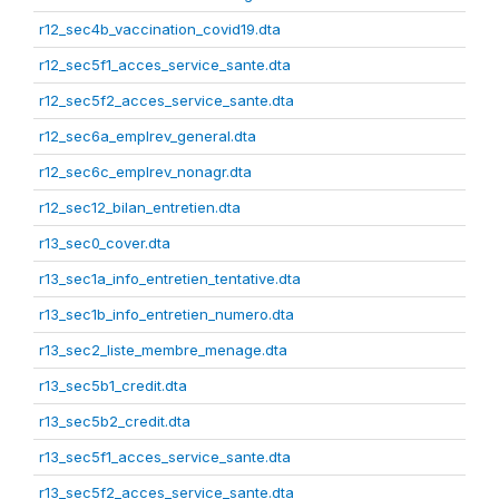
r12_sec4b_vaccination_covid19.dta
r12_sec5f1_acces_service_sante.dta
r12_sec5f2_acces_service_sante.dta
r12_sec6a_emplrev_general.dta
r12_sec6c_emplrev_nonagr.dta
r12_sec12_bilan_entretien.dta
r13_sec0_cover.dta
r13_sec1a_info_entretien_tentative.dta
r13_sec1b_info_entretien_numero.dta
r13_sec2_liste_membre_menage.dta
r13_sec5b1_credit.dta
r13_sec5b2_credit.dta
r13_sec5f1_acces_service_sante.dta
r13_sec5f2_acces_service_sante.dta