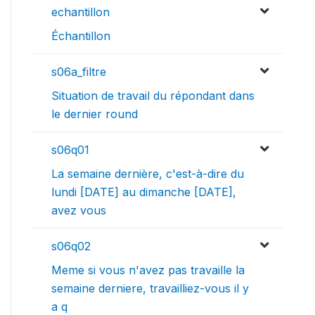
echantillon
Échantillon
s06a_filtre
Situation de travail du répondant dans
le dernier round
s06q01
La semaine dernière, c'est-à-dire du
lundi [DATE] au dimanche [DATE],
avez vous
s06q02
Meme si vous n'avez pas travaille la
semaine derniere, travailliez-vous il y
a q