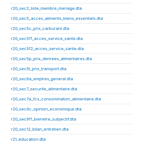
r20_sec2_liste_membre_menage.dta
r20_sec5_acces_aliments_biens_essentiels.dta
r20_sec5c_prix_carburant.dta
r20_sec5f1_acces_service_sante.dta
r20_sec5f2_acces_service_sante.dta
r20_sec5p_prix_denrees_alimentaires.dta
r20_sec5t_prix_transport.dta
r20_sec6a_emplrev_general.dta
r20_sec7_securite_alimentaire.dta
r20_sec7a_fcs_consommation_alimentaire.dta
r20_sec9c_opinion_economique.dta
r20_sec9f1_bienetre_subjectif.dta
r20_sec12_bilan_entretien.dta
r21_education.dta