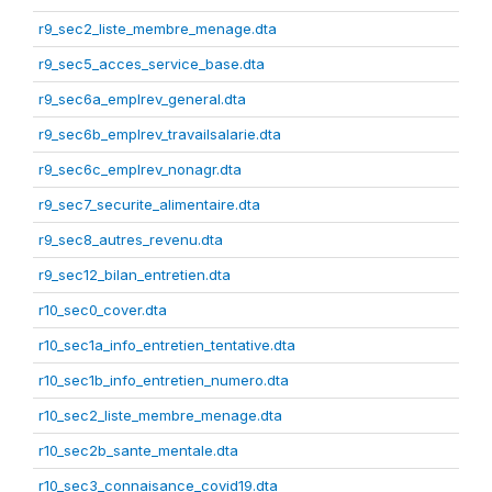
r9_sec2_liste_membre_menage.dta
r9_sec5_acces_service_base.dta
r9_sec6a_emplrev_general.dta
r9_sec6b_emplrev_travailsalarie.dta
r9_sec6c_emplrev_nonagr.dta
r9_sec7_securite_alimentaire.dta
r9_sec8_autres_revenu.dta
r9_sec12_bilan_entretien.dta
r10_sec0_cover.dta
r10_sec1a_info_entretien_tentative.dta
r10_sec1b_info_entretien_numero.dta
r10_sec2_liste_membre_menage.dta
r10_sec2b_sante_mentale.dta
r10_sec3_connaisance_covid19.dta