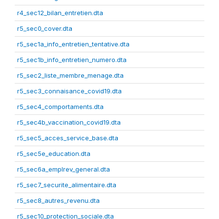
r4_sec12_bilan_entretien.dta
r5_sec0_cover.dta
r5_sec1a_info_entretien_tentative.dta
r5_sec1b_info_entretien_numero.dta
r5_sec2_liste_membre_menage.dta
r5_sec3_connaisance_covid19.dta
r5_sec4_comportaments.dta
r5_sec4b_vaccination_covid19.dta
r5_sec5_acces_service_base.dta
r5_sec5e_education.dta
r5_sec6a_emplrev_general.dta
r5_sec7_securite_alimentaire.dta
r5_sec8_autres_revenu.dta
r5_sec10_protection_sociale.dta