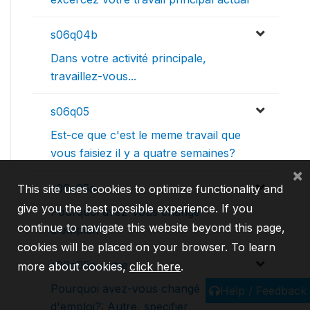
s06q04b
Dans votre activité principale,
travaillez-vous...
s06q05
Est-ce que c'est le meme travail que
vous faisiez il y a quatre semaines?
×
s06q05a
This site uses cookies to optimize functionality and
give you the best possible experience. If you
Pourquoi avez-vous changé
continue to navigate this website beyond this page,
d'emploi?
cookies will be placed on your browser. To learn
s06q05a_autre
more about cookies,
click here
.
Pourquoi avez-vous changé
Help / Feedback
d'emploi?: Autre, specifier