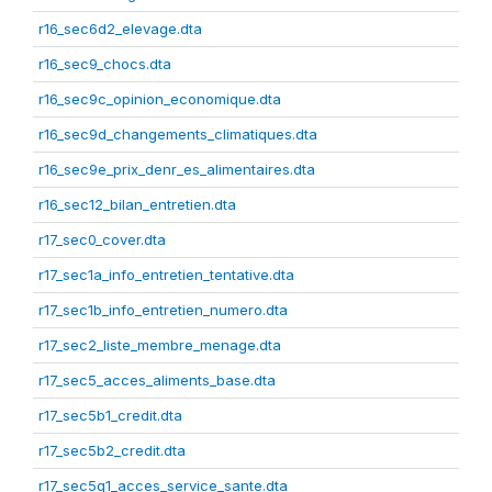
r16_sec6d2_elevage.dta
r16_sec9_chocs.dta
r16_sec9c_opinion_economique.dta
r16_sec9d_changements_climatiques.dta
r16_sec9e_prix_denr_es_alimentaires.dta
r16_sec12_bilan_entretien.dta
r17_sec0_cover.dta
r17_sec1a_info_entretien_tentative.dta
r17_sec1b_info_entretien_numero.dta
r17_sec2_liste_membre_menage.dta
r17_sec5_acces_aliments_base.dta
r17_sec5b1_credit.dta
r17_sec5b2_credit.dta
r17_sec5g1_acces_service_sante.dta