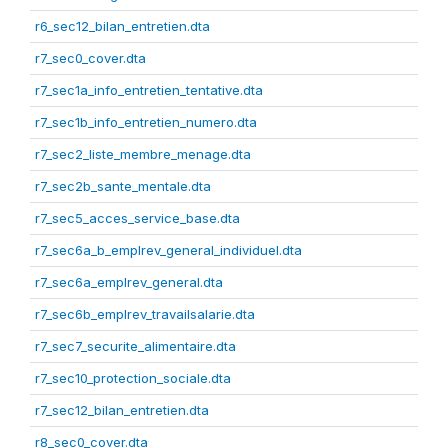
r6_sec12_bilan_entretien.dta
r7_sec0_cover.dta
r7_sec1a_info_entretien_tentative.dta
r7_sec1b_info_entretien_numero.dta
r7_sec2_liste_membre_menage.dta
r7_sec2b_sante_mentale.dta
r7_sec5_acces_service_base.dta
r7_sec6a_b_emplrev_general_individuel.dta
r7_sec6a_emplrev_general.dta
r7_sec6b_emplrev_travailsalarie.dta
r7_sec7_securite_alimentaire.dta
r7_sec10_protection_sociale.dta
r7_sec12_bilan_entretien.dta
r8_sec0_cover.dta