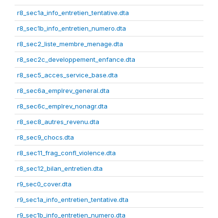
r8_sec1a_info_entretien_tentative.dta
r8_sec1b_info_entretien_numero.dta
r8_sec2_liste_membre_menage.dta
r8_sec2c_developpement_enfance.dta
r8_sec5_acces_service_base.dta
r8_sec6a_emplrev_general.dta
r8_sec6c_emplrev_nonagr.dta
r8_sec8_autres_revenu.dta
r8_sec9_chocs.dta
r8_sec11_frag_confl_violence.dta
r8_sec12_bilan_entretien.dta
r9_sec0_cover.dta
r9_sec1a_info_entretien_tentative.dta
r9_sec1b_info_entretien_numero.dta