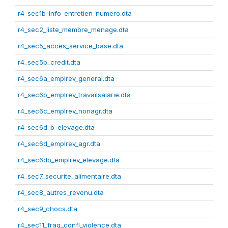
r4_sec1b_info_entretien_numero.dta
r4_sec2_liste_membre_menage.dta
r4_sec5_acces_service_base.dta
r4_sec5b_credit.dta
r4_sec6a_emplrev_general.dta
r4_sec6b_emplrev_travailsalarie.dta
r4_sec6c_emplrev_nonagr.dta
r4_sec6d_b_elevage.dta
r4_sec6d_emplrev_agr.dta
r4_sec6db_emplrev_elevage.dta
r4_sec7_securite_alimentaire.dta
r4_sec8_autres_revenu.dta
r4_sec9_chocs.dta
r4_sec11_frag_confl_violence.dta