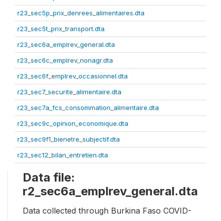
r23_sec5p_prix_denrees_alimentaires.dta
r23_sec5t_prix_transport.dta
r23_sec6a_emplrev_general.dta
r23_sec6c_emplrev_nonagr.dta
r23_sec6f_emplrev_occasionnel.dta
r23_sec7_securite_alimentaire.dta
r23_sec7a_fcs_consommation_alimentaire.dta
r23_sec9c_opinion_economique.dta
r23_sec9f1_bienetre_subjectif.dta
r23_sec12_bilan_entretien.dta
Data file:
r2_sec6a_emplrev_general.dta
Data collected through Burkina Faso COVID-