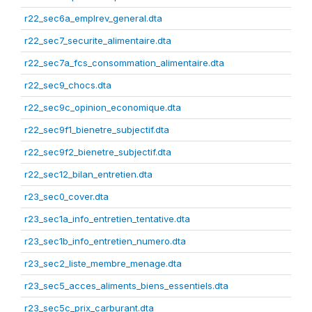
r22_sec6a_emplrev_general.dta
r22_sec7_securite_alimentaire.dta
r22_sec7a_fcs_consommation_alimentaire.dta
r22_sec9_chocs.dta
r22_sec9c_opinion_economique.dta
r22_sec9f1_bienetre_subjectif.dta
r22_sec9f2_bienetre_subjectif.dta
r22_sec12_bilan_entretien.dta
r23_sec0_cover.dta
r23_sec1a_info_entretien_tentative.dta
r23_sec1b_info_entretien_numero.dta
r23_sec2_liste_membre_menage.dta
r23_sec5_acces_aliments_biens_essentiels.dta
r23_sec5c_prix_carburant.dta