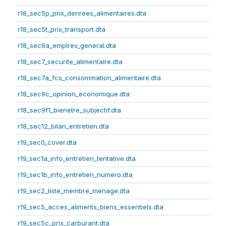
r18_sec5p_prix_denrees_alimentaires.dta
r18_sec5t_prix_transport.dta
r18_sec6a_emplrev_general.dta
r18_sec7_securite_alimentaire.dta
r18_sec7a_fcs_consommation_alimentaire.dta
r18_sec9c_opinion_economique.dta
r18_sec9f1_bienetre_subjectif.dta
r18_sec12_bilan_entretien.dta
r19_sec0_cover.dta
r19_sec1a_info_entretien_tentative.dta
r19_sec1b_info_entretien_numero.dta
r19_sec2_liste_membre_menage.dta
r19_sec5_acces_aliments_biens_essentiels.dta
r19_sec5c_prix_carburant.dta