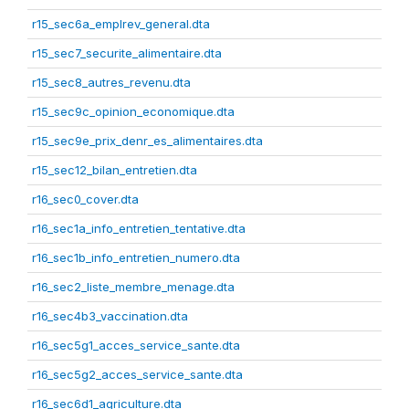
r15_sec6a_emplrev_general.dta
r15_sec7_securite_alimentaire.dta
r15_sec8_autres_revenu.dta
r15_sec9c_opinion_economique.dta
r15_sec9e_prix_denr_es_alimentaires.dta
r15_sec12_bilan_entretien.dta
r16_sec0_cover.dta
r16_sec1a_info_entretien_tentative.dta
r16_sec1b_info_entretien_numero.dta
r16_sec2_liste_membre_menage.dta
r16_sec4b3_vaccination.dta
r16_sec5g1_acces_service_sante.dta
r16_sec5g2_acces_service_sante.dta
r16_sec6d1_agriculture.dta