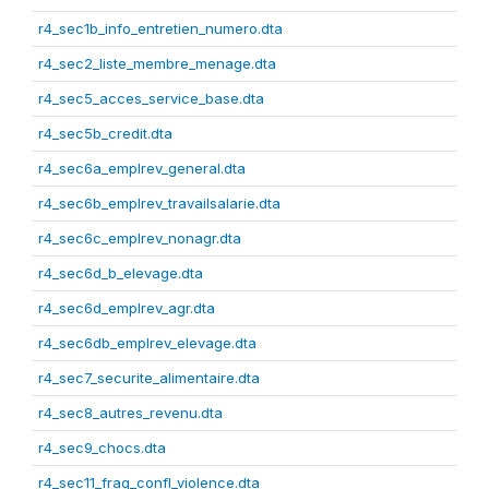
r4_sec1b_info_entretien_numero.dta
r4_sec2_liste_membre_menage.dta
r4_sec5_acces_service_base.dta
r4_sec5b_credit.dta
r4_sec6a_emplrev_general.dta
r4_sec6b_emplrev_travailsalarie.dta
r4_sec6c_emplrev_nonagr.dta
r4_sec6d_b_elevage.dta
r4_sec6d_emplrev_agr.dta
r4_sec6db_emplrev_elevage.dta
r4_sec7_securite_alimentaire.dta
r4_sec8_autres_revenu.dta
r4_sec9_chocs.dta
r4_sec11_frag_confl_violence.dta