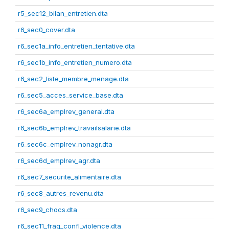
r5_sec12_bilan_entretien.dta
r6_sec0_cover.dta
r6_sec1a_info_entretien_tentative.dta
r6_sec1b_info_entretien_numero.dta
r6_sec2_liste_membre_menage.dta
r6_sec5_acces_service_base.dta
r6_sec6a_emplrev_general.dta
r6_sec6b_emplrev_travailsalarie.dta
r6_sec6c_emplrev_nonagr.dta
r6_sec6d_emplrev_agr.dta
r6_sec7_securite_alimentaire.dta
r6_sec8_autres_revenu.dta
r6_sec9_chocs.dta
r6_sec11_frag_confl_violence.dta