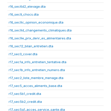
r16_sec6d2_elevage.dta
r16_sec9_chocs.dta
r16_sec9c_opinion_economique.dta
r16_sec9d_changements_climatiques.dta
r16_sec9e_prix_denr_es_alimentaires.dta
r16_sec12_bilan_entretien.dta
r17_sec0_cover.dta
r17_sec1a_info_entretien_tentative.dta
r17_sec1b_info_entretien_numero.dta
r17_sec2_liste_membre_menage.dta
r17_sec5_acces_aliments_base.dta
r17_sec5b1_credit.dta
r17_sec5b2_credit.dta
r17_sec5g1_acces_service_sante.dta