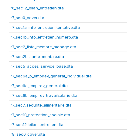
r6_sec12_bilan_entretien.dta
r7_sec0_cover.dta
r7_sec1a_info_entretien_tentative.dta
r7_sec1b_info_entretien_numero.dta
r7_sec2_liste_membre_menage.dta
r7_sec2b_sante_mentale.dta
r7_sec5_acces_service_base.dta
r7_sec6a_b_emplrev_general_individuel.dta
r7_sec6a_emplrev_general.dta
r7_sec6b_emplrev_travailsalarie.dta
r7_sec7_securite_alimentaire.dta
r7_sec10_protection_sociale.dta
r7_sec12_bilan_entretien.dta
r8_sec0_cover.dta