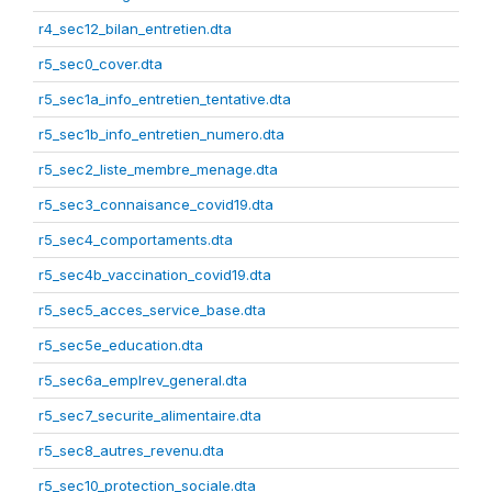
r4_sec12_bilan_entretien.dta
r5_sec0_cover.dta
r5_sec1a_info_entretien_tentative.dta
r5_sec1b_info_entretien_numero.dta
r5_sec2_liste_membre_menage.dta
r5_sec3_connaisance_covid19.dta
r5_sec4_comportaments.dta
r5_sec4b_vaccination_covid19.dta
r5_sec5_acces_service_base.dta
r5_sec5e_education.dta
r5_sec6a_emplrev_general.dta
r5_sec7_securite_alimentaire.dta
r5_sec8_autres_revenu.dta
r5_sec10_protection_sociale.dta