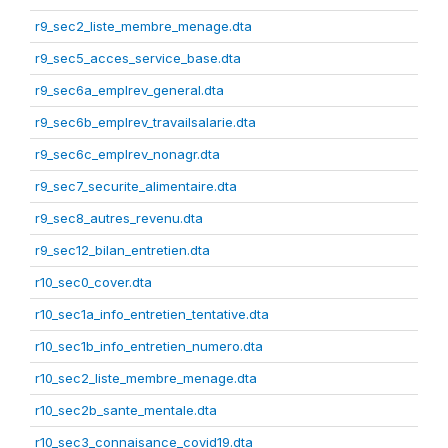
r9_sec2_liste_membre_menage.dta
r9_sec5_acces_service_base.dta
r9_sec6a_emplrev_general.dta
r9_sec6b_emplrev_travailsalarie.dta
r9_sec6c_emplrev_nonagr.dta
r9_sec7_securite_alimentaire.dta
r9_sec8_autres_revenu.dta
r9_sec12_bilan_entretien.dta
r10_sec0_cover.dta
r10_sec1a_info_entretien_tentative.dta
r10_sec1b_info_entretien_numero.dta
r10_sec2_liste_membre_menage.dta
r10_sec2b_sante_mentale.dta
r10_sec3_connaisance_covid19.dta