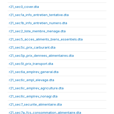
r21_sec0_cover.dta
r21_sec1a_info_entretien_tentative.dta
r21_sec1b_info_entretien_numero.dta
r21_sec2_liste_membre_menage.dta
r21_sec5_acces_aliments_biens_essentiels.dta
r21_sec5c_prix_carburant.dta
r21_sec5p_prix_denrees_alimentaires.dta
r21_sec5t_prix_transport.dta
r21_sec6a_emplrev_general.dta
r21_sec6c_empl_elevage.dta
r21_sec6c_emplrev_agriculture.dta
r21_sec6c_emplrev_nonagr.dta
r21_sec7_securite_alimentaire.dta
r21_sec7a_fcs_consommation_alimentaire.dta