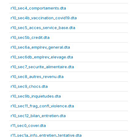
r10_sec4_comportaments.dta
r10_sec4b_vaccination_covid19.dta
r10_sec5_acces_service_base.dta
r10_sec5b_credit.dta
r10_sec6a_emplrev_general.dta
r10_sec6db_emplrev_elevage.dta
r10_sec7_securite_alimentaire.dta
r10_sec8_autres_revenu.dta
r10_sec9_chocs.dta
r10_sec9b_inquietudes.dta
r10_sec11_frag_confl_violence.dta
r10_sec12_bilan_entretien.dta
r11_sec0_cover.dta
r11_sec1a_info_entretien_tentative.dta