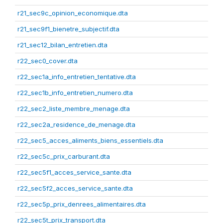
r21_sec9c_opinion_economique.dta
r21_sec9f1_bienetre_subjectif.dta
r21_sec12_bilan_entretien.dta
r22_sec0_cover.dta
r22_sec1a_info_entretien_tentative.dta
r22_sec1b_info_entretien_numero.dta
r22_sec2_liste_membre_menage.dta
r22_sec2a_residence_de_menage.dta
r22_sec5_acces_aliments_biens_essentiels.dta
r22_sec5c_prix_carburant.dta
r22_sec5f1_acces_service_sante.dta
r22_sec5f2_acces_service_sante.dta
r22_sec5p_prix_denrees_alimentaires.dta
r22_sec5t_prix_transport.dta