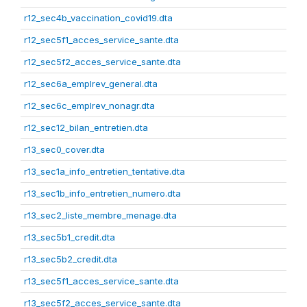
r12_sec4b_vaccination_covid19.dta
r12_sec5f1_acces_service_sante.dta
r12_sec5f2_acces_service_sante.dta
r12_sec6a_emplrev_general.dta
r12_sec6c_emplrev_nonagr.dta
r12_sec12_bilan_entretien.dta
r13_sec0_cover.dta
r13_sec1a_info_entretien_tentative.dta
r13_sec1b_info_entretien_numero.dta
r13_sec2_liste_membre_menage.dta
r13_sec5b1_credit.dta
r13_sec5b2_credit.dta
r13_sec5f1_acces_service_sante.dta
r13_sec5f2_acces_service_sante.dta