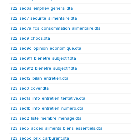
r22_sec6a_emplrev_general.dta
r22_sec7_securite_alimentaire.dta
r22_sec7a_fcs_consommation_alimentaire.dta
r22_sec9_chocs.dta
r22_sec9c_opinion_economique.dta
r22_sec9f1_bienetre_subjectif.dta
r22_sec9f2_bienetre_subjectif.dta
r22_sec12_bilan_entretien.dta
r23_sec0_cover.dta
r23_sec1a_info_entretien_tentative.dta
r23_sec1b_info_entretien_numero.dta
r23_sec2_liste_membre_menage.dta
r23_sec5_acces_aliments_biens_essentiels.dta
r23_sec5c_prix_carburant.dta