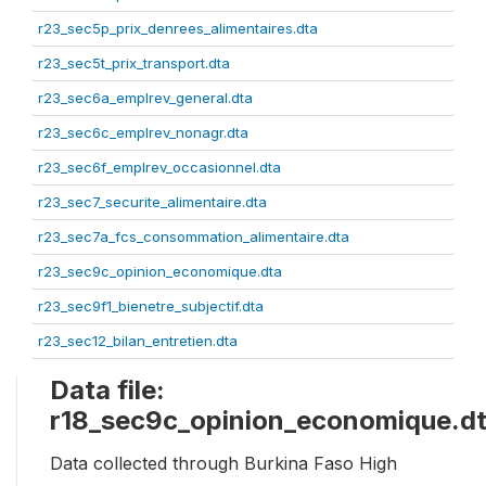
r23_sec5p_prix_denrees_alimentaires.dta
r23_sec5t_prix_transport.dta
r23_sec6a_emplrev_general.dta
r23_sec6c_emplrev_nonagr.dta
r23_sec6f_emplrev_occasionnel.dta
r23_sec7_securite_alimentaire.dta
r23_sec7a_fcs_consommation_alimentaire.dta
r23_sec9c_opinion_economique.dta
r23_sec9f1_bienetre_subjectif.dta
r23_sec12_bilan_entretien.dta
Data file:
r18_sec9c_opinion_economique.d
Data collected through Burkina Faso High