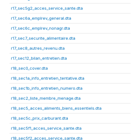
r17_sec5g2_acces_service_sante.dta
r17_sec6a_emplrev_general.dta
r17_sec6c_emplrev_nonagr.dta
r17_sec7_securite_alimentaire.dta
r17_sec8_autres_revenu.dta
r17_sec12_bilan_entretien.dta
r18_sec0_cover.dta
r18_sec1a_info_entretien_tentative.dta
r18_sec1b_info_entretien_numero.dta
r18_sec2_liste_membre_menage.dta
r18_sec5_acces_aliments_biens_essentiels.dta
r18_sec5c_prix_carburant.dta
r18_sec5f1_acces_service_sante.dta
r18_sec5f2_acces_service_sante.dta