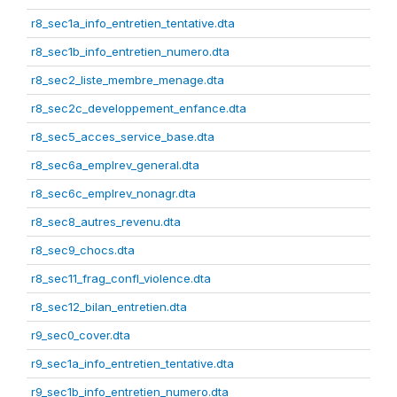
r8_sec1a_info_entretien_tentative.dta
r8_sec1b_info_entretien_numero.dta
r8_sec2_liste_membre_menage.dta
r8_sec2c_developpement_enfance.dta
r8_sec5_acces_service_base.dta
r8_sec6a_emplrev_general.dta
r8_sec6c_emplrev_nonagr.dta
r8_sec8_autres_revenu.dta
r8_sec9_chocs.dta
r8_sec11_frag_confl_violence.dta
r8_sec12_bilan_entretien.dta
r9_sec0_cover.dta
r9_sec1a_info_entretien_tentative.dta
r9_sec1b_info_entretien_numero.dta