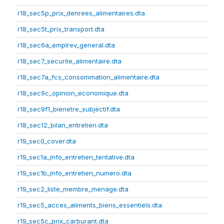
r18_sec5p_prix_denrees_alimentaires.dta
r18_sec5t_prix_transport.dta
r18_sec6a_emplrev_general.dta
r18_sec7_securite_alimentaire.dta
r18_sec7a_fcs_consommation_alimentaire.dta
r18_sec9c_opinion_economique.dta
r18_sec9f1_bienetre_subjectif.dta
r18_sec12_bilan_entretien.dta
r19_sec0_cover.dta
r19_sec1a_info_entretien_tentative.dta
r19_sec1b_info_entretien_numero.dta
r19_sec2_liste_membre_menage.dta
r19_sec5_acces_aliments_biens_essentiels.dta
r19_sec5c_prix_carburant.dta