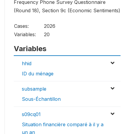
Frequency Phone Survey Questionnaire
(Round 18), Section 9c (Economic Sentiments)
Cases:
2026
Variables:
20
Variables
hhid
ID du ménage
subsample
Sous-Échantillon
s09cq01
Situation financière comparé à il y a
un an