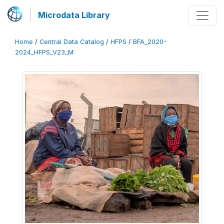
Microdata Library
Home
/
Central Data Catalog
/
HFPS
/
BFA_2020-
2024_HFPS_V23_M