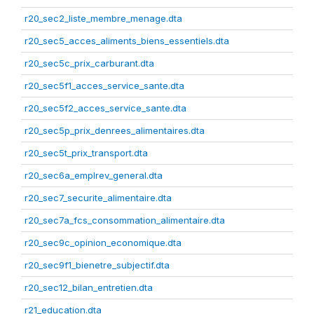
r20_sec2_liste_membre_menage.dta
r20_sec5_acces_aliments_biens_essentiels.dta
r20_sec5c_prix_carburant.dta
r20_sec5f1_acces_service_sante.dta
r20_sec5f2_acces_service_sante.dta
r20_sec5p_prix_denrees_alimentaires.dta
r20_sec5t_prix_transport.dta
r20_sec6a_emplrev_general.dta
r20_sec7_securite_alimentaire.dta
r20_sec7a_fcs_consommation_alimentaire.dta
r20_sec9c_opinion_economique.dta
r20_sec9f1_bienetre_subjectif.dta
r20_sec12_bilan_entretien.dta
r21_education.dta