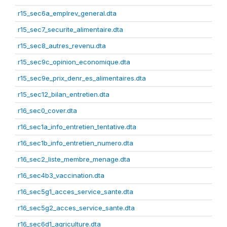
r15_sec6a_emplrev_general.dta
r15_sec7_securite_alimentaire.dta
r15_sec8_autres_revenu.dta
r15_sec9c_opinion_economique.dta
r15_sec9e_prix_denr_es_alimentaires.dta
r15_sec12_bilan_entretien.dta
r16_sec0_cover.dta
r16_sec1a_info_entretien_tentative.dta
r16_sec1b_info_entretien_numero.dta
r16_sec2_liste_membre_menage.dta
r16_sec4b3_vaccination.dta
r16_sec5g1_acces_service_sante.dta
r16_sec5g2_acces_service_sante.dta
r16_sec6d1_agriculture.dta