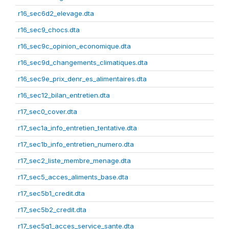
r16_sec6d2_elevage.dta
r16_sec9_chocs.dta
r16_sec9c_opinion_economique.dta
r16_sec9d_changements_climatiques.dta
r16_sec9e_prix_denr_es_alimentaires.dta
r16_sec12_bilan_entretien.dta
r17_sec0_cover.dta
r17_sec1a_info_entretien_tentative.dta
r17_sec1b_info_entretien_numero.dta
r17_sec2_liste_membre_menage.dta
r17_sec5_acces_aliments_base.dta
r17_sec5b1_credit.dta
r17_sec5b2_credit.dta
r17_sec5g1_acces_service_sante.dta