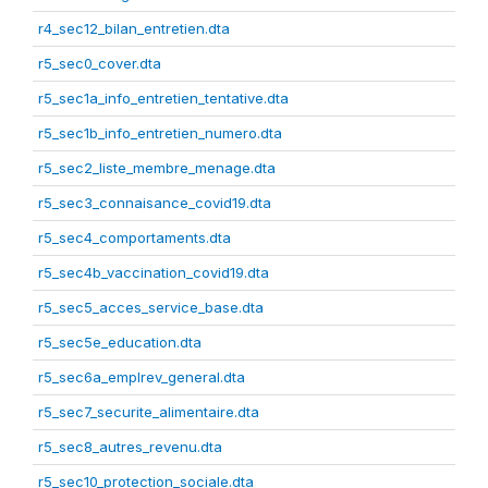
r4_sec12_bilan_entretien.dta
r5_sec0_cover.dta
r5_sec1a_info_entretien_tentative.dta
r5_sec1b_info_entretien_numero.dta
r5_sec2_liste_membre_menage.dta
r5_sec3_connaisance_covid19.dta
r5_sec4_comportaments.dta
r5_sec4b_vaccination_covid19.dta
r5_sec5_acces_service_base.dta
r5_sec5e_education.dta
r5_sec6a_emplrev_general.dta
r5_sec7_securite_alimentaire.dta
r5_sec8_autres_revenu.dta
r5_sec10_protection_sociale.dta