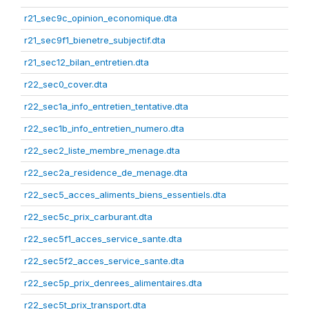
r21_sec9c_opinion_economique.dta
r21_sec9f1_bienetre_subjectif.dta
r21_sec12_bilan_entretien.dta
r22_sec0_cover.dta
r22_sec1a_info_entretien_tentative.dta
r22_sec1b_info_entretien_numero.dta
r22_sec2_liste_membre_menage.dta
r22_sec2a_residence_de_menage.dta
r22_sec5_acces_aliments_biens_essentiels.dta
r22_sec5c_prix_carburant.dta
r22_sec5f1_acces_service_sante.dta
r22_sec5f2_acces_service_sante.dta
r22_sec5p_prix_denrees_alimentaires.dta
r22_sec5t_prix_transport.dta