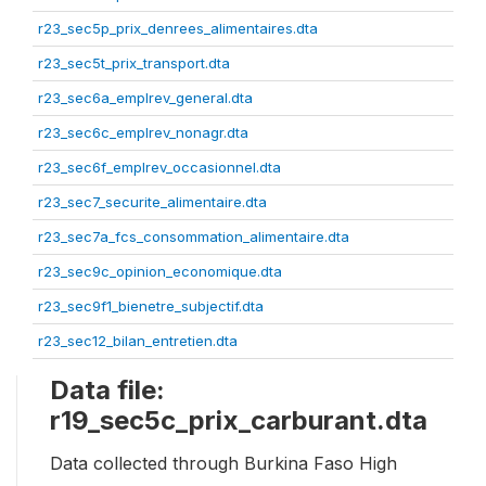
r23_sec5p_prix_denrees_alimentaires.dta
r23_sec5t_prix_transport.dta
r23_sec6a_emplrev_general.dta
r23_sec6c_emplrev_nonagr.dta
r23_sec6f_emplrev_occasionnel.dta
r23_sec7_securite_alimentaire.dta
r23_sec7a_fcs_consommation_alimentaire.dta
r23_sec9c_opinion_economique.dta
r23_sec9f1_bienetre_subjectif.dta
r23_sec12_bilan_entretien.dta
Data file:
r19_sec5c_prix_carburant.dta
Data collected through Burkina Faso High