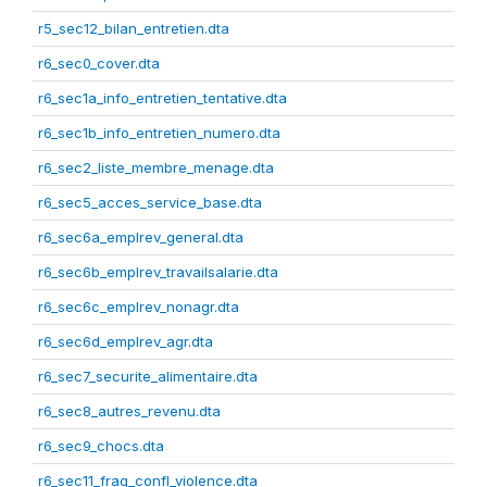
r5_sec12_bilan_entretien.dta
r6_sec0_cover.dta
r6_sec1a_info_entretien_tentative.dta
r6_sec1b_info_entretien_numero.dta
r6_sec2_liste_membre_menage.dta
r6_sec5_acces_service_base.dta
r6_sec6a_emplrev_general.dta
r6_sec6b_emplrev_travailsalarie.dta
r6_sec6c_emplrev_nonagr.dta
r6_sec6d_emplrev_agr.dta
r6_sec7_securite_alimentaire.dta
r6_sec8_autres_revenu.dta
r6_sec9_chocs.dta
r6_sec11_frag_confl_violence.dta