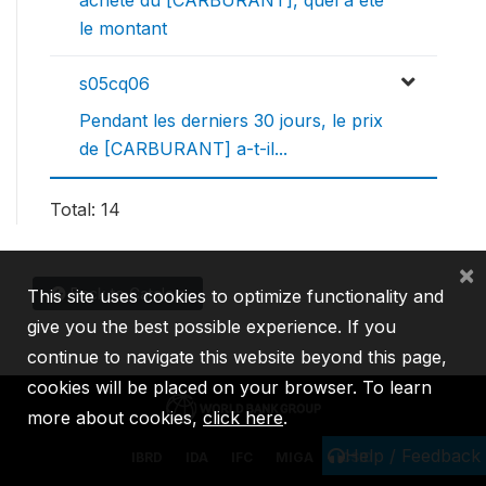
le montant
s05cq06
Pendant les derniers 30 jours, le prix
de [CARBURANT] a-t-il...
Total: 14
×
Back to Catalog
This site uses cookies to optimize functionality and
give you the best possible experience. If you
continue to navigate this website beyond this page,
cookies will be placed on your browser. To learn
more about cookies,
click here
.
Help / Feedback
IBRD
IDA
IFC
MIGA
ICSID