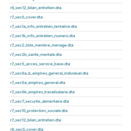
r6_sec12_bilan_entretien.dta
r7_sec0_cover.dta
r7_sec1a_info_entretien_tentative.dta
r7_sec1b_info_entretien_numero.dta
r7_sec2_liste_membre_menage.dta
r7_sec2b_sante_mentale.dta
r7_sec5_acces_service_base.dta
r7_sec6a_b_emplrev_general_individuel.dta
r7_sec6a_emplrev_general.dta
r7_sec6b_emplrev_travailsalarie.dta
r7_sec7_securite_alimentaire.dta
r7_sec10_protection_sociale.dta
r7_sec12_bilan_entretien.dta
r8_sec0_cover.dta