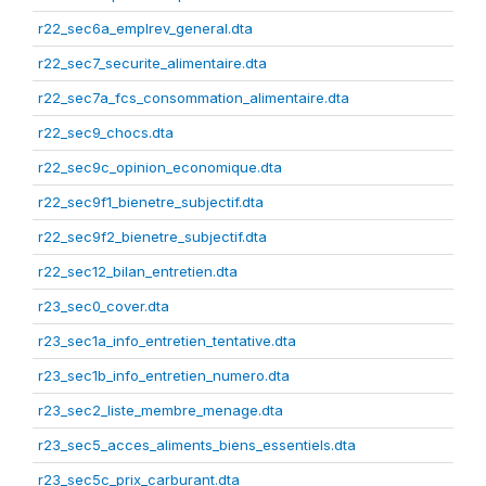
r22_sec6a_emplrev_general.dta
r22_sec7_securite_alimentaire.dta
r22_sec7a_fcs_consommation_alimentaire.dta
r22_sec9_chocs.dta
r22_sec9c_opinion_economique.dta
r22_sec9f1_bienetre_subjectif.dta
r22_sec9f2_bienetre_subjectif.dta
r22_sec12_bilan_entretien.dta
r23_sec0_cover.dta
r23_sec1a_info_entretien_tentative.dta
r23_sec1b_info_entretien_numero.dta
r23_sec2_liste_membre_menage.dta
r23_sec5_acces_aliments_biens_essentiels.dta
r23_sec5c_prix_carburant.dta