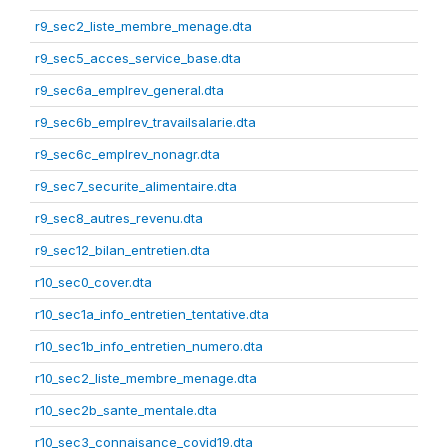
r9_sec2_liste_membre_menage.dta
r9_sec5_acces_service_base.dta
r9_sec6a_emplrev_general.dta
r9_sec6b_emplrev_travailsalarie.dta
r9_sec6c_emplrev_nonagr.dta
r9_sec7_securite_alimentaire.dta
r9_sec8_autres_revenu.dta
r9_sec12_bilan_entretien.dta
r10_sec0_cover.dta
r10_sec1a_info_entretien_tentative.dta
r10_sec1b_info_entretien_numero.dta
r10_sec2_liste_membre_menage.dta
r10_sec2b_sante_mentale.dta
r10_sec3_connaisance_covid19.dta