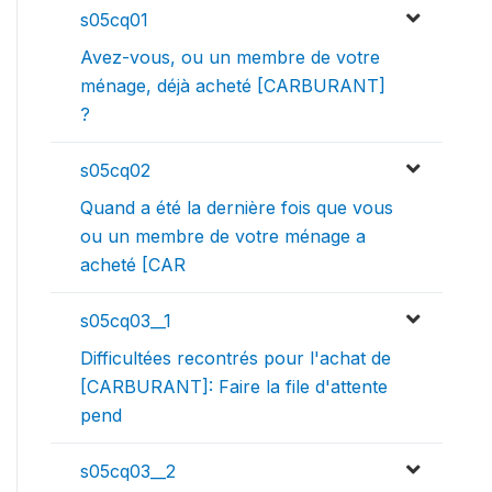
s05cq01
Avez-vous, ou un membre de votre
ménage, déjà acheté [CARBURANT]
?
s05cq02
Quand a été la dernière fois que vous
ou un membre de votre ménage a
acheté [CAR
s05cq03__1
Difficultées recontrés pour l'achat de
[CARBURANT]: Faire la file d'attente
pend
s05cq03__2