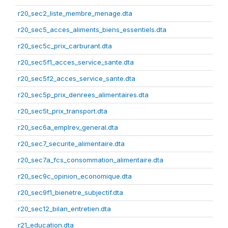
r20_sec2_liste_membre_menage.dta
r20_sec5_acces_aliments_biens_essentiels.dta
r20_sec5c_prix_carburant.dta
r20_sec5f1_acces_service_sante.dta
r20_sec5f2_acces_service_sante.dta
r20_sec5p_prix_denrees_alimentaires.dta
r20_sec5t_prix_transport.dta
r20_sec6a_emplrev_general.dta
r20_sec7_securite_alimentaire.dta
r20_sec7a_fcs_consommation_alimentaire.dta
r20_sec9c_opinion_economique.dta
r20_sec9f1_bienetre_subjectif.dta
r20_sec12_bilan_entretien.dta
r21_education.dta