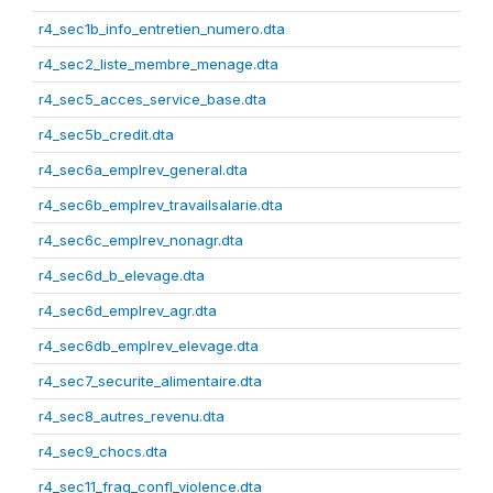
r4_sec1b_info_entretien_numero.dta
r4_sec2_liste_membre_menage.dta
r4_sec5_acces_service_base.dta
r4_sec5b_credit.dta
r4_sec6a_emplrev_general.dta
r4_sec6b_emplrev_travailsalarie.dta
r4_sec6c_emplrev_nonagr.dta
r4_sec6d_b_elevage.dta
r4_sec6d_emplrev_agr.dta
r4_sec6db_emplrev_elevage.dta
r4_sec7_securite_alimentaire.dta
r4_sec8_autres_revenu.dta
r4_sec9_chocs.dta
r4_sec11_frag_confl_violence.dta