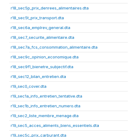
r18_sec5p_prix_denrees_alimentaires.dta
r18_sec5t_prix_transport.dta
r18_sec6a_emplrev_general.dta
r18_sec7_securite_alimentaire.dta
r18_sec7a_fcs_consommation_alimentaire.dta
r18_sec9c_opinion_economique.dta
r18_sec9f1_bienetre_subjectif.dta
r18_sec12_bilan_entretien.dta
r19_sec0_cover.dta
r19_sec1a_info_entretien_tentative.dta
r19_sec1b_info_entretien_numero.dta
r19_sec2_liste_membre_menage.dta
r19_sec5_acces_aliments_biens_essentiels.dta
r19_sec5c_prix_carburant.dta