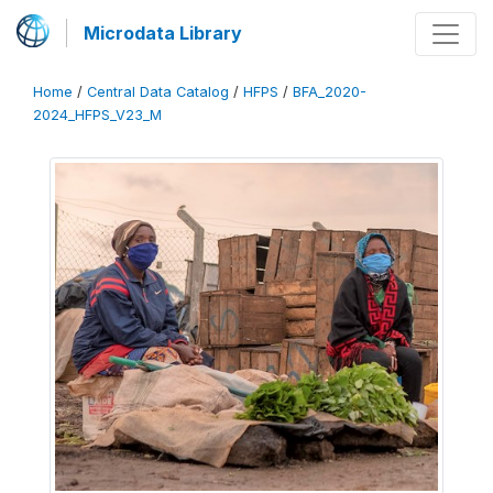
Microdata Library
Home
/
Central Data Catalog
/
HFPS
/
BFA_2020-
2024_HFPS_V23_M