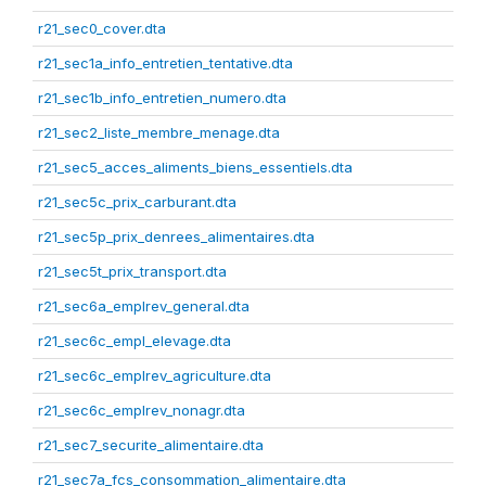
r21_sec0_cover.dta
r21_sec1a_info_entretien_tentative.dta
r21_sec1b_info_entretien_numero.dta
r21_sec2_liste_membre_menage.dta
r21_sec5_acces_aliments_biens_essentiels.dta
r21_sec5c_prix_carburant.dta
r21_sec5p_prix_denrees_alimentaires.dta
r21_sec5t_prix_transport.dta
r21_sec6a_emplrev_general.dta
r21_sec6c_empl_elevage.dta
r21_sec6c_emplrev_agriculture.dta
r21_sec6c_emplrev_nonagr.dta
r21_sec7_securite_alimentaire.dta
r21_sec7a_fcs_consommation_alimentaire.dta