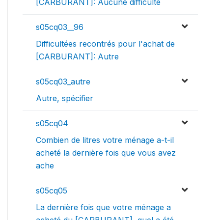
[CARBURANT]: Aucune difficulté
s05cq03__96
Difficultées recontrés pour l'achat de
[CARBURANT]: Autre
s05cq03_autre
Autre, spécifier
s05cq04
Combien de litres votre ménage a-t-il
acheté la dernière fois que vous avez
ache
s05cq05
La dernière fois que votre ménage a
acheté du [CARBURANT], quel a été