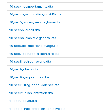
r10_sec4_comportaments.dta
r10_sec4b_vaccination_covid19.dta
r10_sec5_acces_service_base.dta
r10_sec5b_credit.dta
r10_sec6a_emplrev_general.dta
r10_sec6db_emplrev_elevage.dta
r10_sec7_securite_alimentaire.dta
r10_sec8_autres_revenu.dta
r10_sec9_chocs.dta
r10_sec9b_inquietudes.dta
r10_sec11_frag_confl_violence.dta
r10_sec12_bilan_entretien.dta
r11_sec0_cover.dta
r11_sec1a_info_entretien_tentative.dta