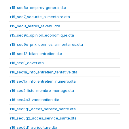
r15_sec6a_emplrev_general.dta
r15_sec7_securite_alimentaire.dta
r15_sec8_autres_revenu.dta
r15_sec9c_opinion_economique.dta
r15_sec9e_prix_denr_es_alimentaires.dta
r15_sec12_bilan_entretien.dta
r16_sec0_cover.dta
r16_sec1a_info_entretien_tentative.dta
r16_sec1b_info_entretien_numero.dta
r16_sec2_liste_membre_menage.dta
r16_sec4b3_vaccination.dta
r16_sec5g1_acces_service_sante.dta
r16_sec5g2_acces_service_sante.dta
r16_sec6d1_agriculture.dta