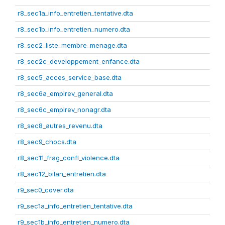
r8_sec1a_info_entretien_tentative.dta
r8_sec1b_info_entretien_numero.dta
r8_sec2_liste_membre_menage.dta
r8_sec2c_developpement_enfance.dta
r8_sec5_acces_service_base.dta
r8_sec6a_emplrev_general.dta
r8_sec6c_emplrev_nonagr.dta
r8_sec8_autres_revenu.dta
r8_sec9_chocs.dta
r8_sec11_frag_confl_violence.dta
r8_sec12_bilan_entretien.dta
r9_sec0_cover.dta
r9_sec1a_info_entretien_tentative.dta
r9_sec1b_info_entretien_numero.dta