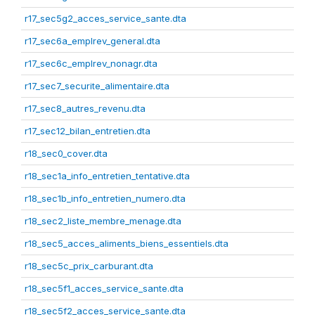
r17_sec5g2_acces_service_sante.dta
r17_sec6a_emplrev_general.dta
r17_sec6c_emplrev_nonagr.dta
r17_sec7_securite_alimentaire.dta
r17_sec8_autres_revenu.dta
r17_sec12_bilan_entretien.dta
r18_sec0_cover.dta
r18_sec1a_info_entretien_tentative.dta
r18_sec1b_info_entretien_numero.dta
r18_sec2_liste_membre_menage.dta
r18_sec5_acces_aliments_biens_essentiels.dta
r18_sec5c_prix_carburant.dta
r18_sec5f1_acces_service_sante.dta
r18_sec5f2_acces_service_sante.dta