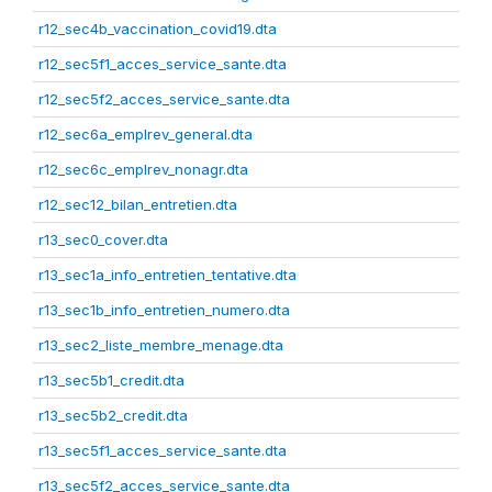
r12_sec4b_vaccination_covid19.dta
r12_sec5f1_acces_service_sante.dta
r12_sec5f2_acces_service_sante.dta
r12_sec6a_emplrev_general.dta
r12_sec6c_emplrev_nonagr.dta
r12_sec12_bilan_entretien.dta
r13_sec0_cover.dta
r13_sec1a_info_entretien_tentative.dta
r13_sec1b_info_entretien_numero.dta
r13_sec2_liste_membre_menage.dta
r13_sec5b1_credit.dta
r13_sec5b2_credit.dta
r13_sec5f1_acces_service_sante.dta
r13_sec5f2_acces_service_sante.dta