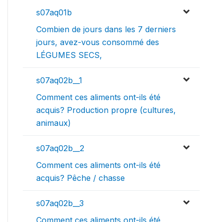
s07aq01b
Combien de jours dans les 7 derniers
jours, avez-vous consommé des
LÉGUMES SECS,
s07aq02b__1
Comment ces aliments ont-ils été
acquis? Production propre (cultures,
animaux)
s07aq02b__2
Comment ces aliments ont-ils été
acquis? Pêche / chasse
s07aq02b__3
Comment ces aliments ont-ils été