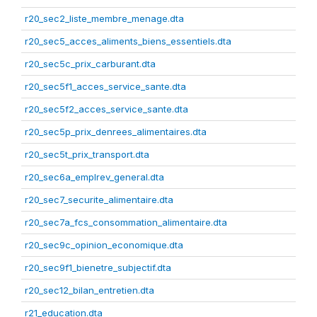
r20_sec2_liste_membre_menage.dta
r20_sec5_acces_aliments_biens_essentiels.dta
r20_sec5c_prix_carburant.dta
r20_sec5f1_acces_service_sante.dta
r20_sec5f2_acces_service_sante.dta
r20_sec5p_prix_denrees_alimentaires.dta
r20_sec5t_prix_transport.dta
r20_sec6a_emplrev_general.dta
r20_sec7_securite_alimentaire.dta
r20_sec7a_fcs_consommation_alimentaire.dta
r20_sec9c_opinion_economique.dta
r20_sec9f1_bienetre_subjectif.dta
r20_sec12_bilan_entretien.dta
r21_education.dta