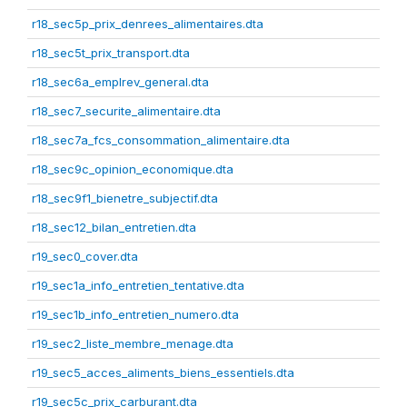
r18_sec5p_prix_denrees_alimentaires.dta
r18_sec5t_prix_transport.dta
r18_sec6a_emplrev_general.dta
r18_sec7_securite_alimentaire.dta
r18_sec7a_fcs_consommation_alimentaire.dta
r18_sec9c_opinion_economique.dta
r18_sec9f1_bienetre_subjectif.dta
r18_sec12_bilan_entretien.dta
r19_sec0_cover.dta
r19_sec1a_info_entretien_tentative.dta
r19_sec1b_info_entretien_numero.dta
r19_sec2_liste_membre_menage.dta
r19_sec5_acces_aliments_biens_essentiels.dta
r19_sec5c_prix_carburant.dta