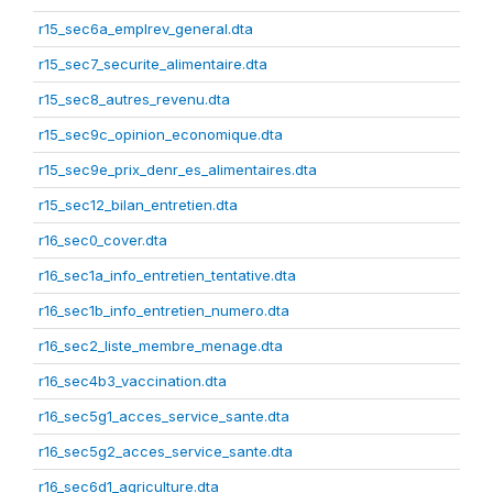
r15_sec6a_emplrev_general.dta
r15_sec7_securite_alimentaire.dta
r15_sec8_autres_revenu.dta
r15_sec9c_opinion_economique.dta
r15_sec9e_prix_denr_es_alimentaires.dta
r15_sec12_bilan_entretien.dta
r16_sec0_cover.dta
r16_sec1a_info_entretien_tentative.dta
r16_sec1b_info_entretien_numero.dta
r16_sec2_liste_membre_menage.dta
r16_sec4b3_vaccination.dta
r16_sec5g1_acces_service_sante.dta
r16_sec5g2_acces_service_sante.dta
r16_sec6d1_agriculture.dta