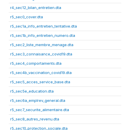
r4_sec12_bilan_entretien.dta
r5_sec0_cover.dta
r5_sec1a_info_entretien_tentative.dta
r5_sec1b_info_entretien_numero.dta
r5_sec2_liste_membre_menage.dta
r5_sec3_connaisance_covid19.dta
r5_sec4_comportaments.dta
r5_sec4b_vaccination_covid19.dta
r5_sec5_acces_service_base.dta
r5_sec5e_education.dta
r5_sec6a_emplrev_general.dta
r5_sec7_securite_alimentaire.dta
r5_sec8_autres_revenu.dta
r5_sec10_protection_sociale.dta