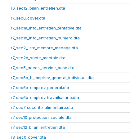
r6_sec12_bilan_entretien.dta
r7_sec0_cover.dta
r7_sec1a_info_entretien_tentative.dta
r7_sec1b_info_entretien_numero.dta
r7_sec2_liste_membre_menage.dta
r7_sec2b_sante_mentale.dta
r7_sec5_acces_service_base.dta
r7_sec6a_b_emplrev_general_individuel.dta
r7_sec6a_emplrev_general.dta
r7_sec6b_emplrev_travailsalarie.dta
r7_sec7_securite_alimentaire.dta
r7_sec10_protection_sociale.dta
r7_sec12_bilan_entretien.dta
r8_sec0_cover.dta