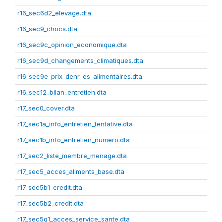
r16_sec6d2_elevage.dta
r16_sec9_chocs.dta
r16_sec9c_opinion_economique.dta
r16_sec9d_changements_climatiques.dta
r16_sec9e_prix_denr_es_alimentaires.dta
r16_sec12_bilan_entretien.dta
r17_sec0_cover.dta
r17_sec1a_info_entretien_tentative.dta
r17_sec1b_info_entretien_numero.dta
r17_sec2_liste_membre_menage.dta
r17_sec5_acces_aliments_base.dta
r17_sec5b1_credit.dta
r17_sec5b2_credit.dta
r17_sec5g1_acces_service_sante.dta