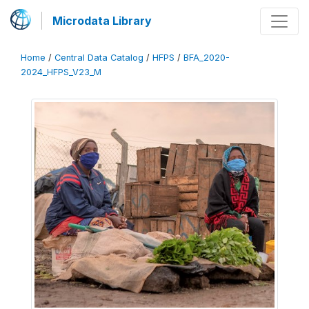
Microdata Library
Home
/
Central Data Catalog
/
HFPS
/
BFA_2020-
2024_HFPS_V23_M