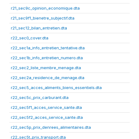
r21_sec9c_opinion_economique.dta
r21_sec9f1_bienetre_subjectif.dta
r21_sec12_bilan_entretien.dta
r22_sec0_cover.dta
r22_sec1a_info_entretien_tentative.dta
r22_sec1b_info_entretien_numero.dta
r22_sec2_liste_membre_menage.dta
r22_sec2a_residence_de_menage.dta
r22_sec5_acces_aliments_biens_essentiels.dta
r22_sec5c_prix_carburant.dta
r22_sec5f1_acces_service_sante.dta
r22_sec5f2_acces_service_sante.dta
r22_sec5p_prix_denrees_alimentaires.dta
r22_sec5t_prix_transport.dta