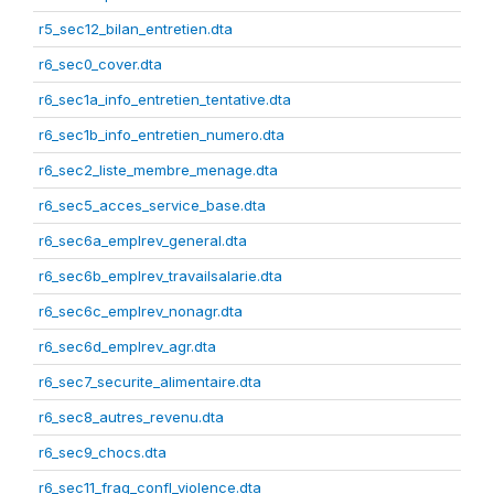
r5_sec12_bilan_entretien.dta
r6_sec0_cover.dta
r6_sec1a_info_entretien_tentative.dta
r6_sec1b_info_entretien_numero.dta
r6_sec2_liste_membre_menage.dta
r6_sec5_acces_service_base.dta
r6_sec6a_emplrev_general.dta
r6_sec6b_emplrev_travailsalarie.dta
r6_sec6c_emplrev_nonagr.dta
r6_sec6d_emplrev_agr.dta
r6_sec7_securite_alimentaire.dta
r6_sec8_autres_revenu.dta
r6_sec9_chocs.dta
r6_sec11_frag_confl_violence.dta