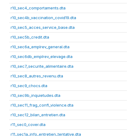
r10_sec4_comportaments.dta
r10_sec4b_vaccination_covid19.dta
r10_sec5_acces_service_base.dta
r10_sec5b_credit.dta
r10_sec6a_emplrev_general.dta
r10_sec6db_emplrev_elevage.dta
r10_sec7_securite_alimentaire.dta
r10_sec8_autres_revenu.dta
r10_sec9_chocs.dta
r10_sec9b_inquietudes.dta
r10_sec11_frag_confl_violence.dta
r10_sec12_bilan_entretien.dta
r11_sec0_cover.dta
r11_sec1a_info_entretien_tentative.dta