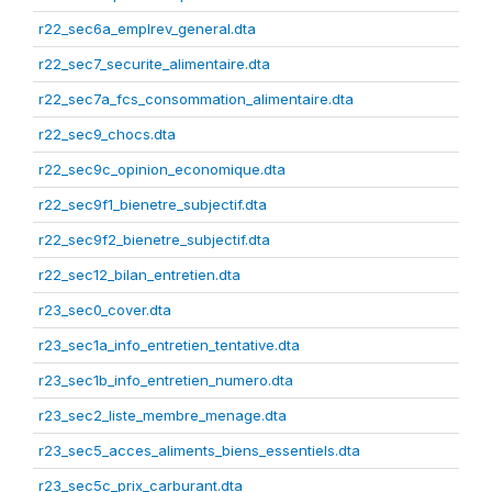
r22_sec6a_emplrev_general.dta
r22_sec7_securite_alimentaire.dta
r22_sec7a_fcs_consommation_alimentaire.dta
r22_sec9_chocs.dta
r22_sec9c_opinion_economique.dta
r22_sec9f1_bienetre_subjectif.dta
r22_sec9f2_bienetre_subjectif.dta
r22_sec12_bilan_entretien.dta
r23_sec0_cover.dta
r23_sec1a_info_entretien_tentative.dta
r23_sec1b_info_entretien_numero.dta
r23_sec2_liste_membre_menage.dta
r23_sec5_acces_aliments_biens_essentiels.dta
r23_sec5c_prix_carburant.dta