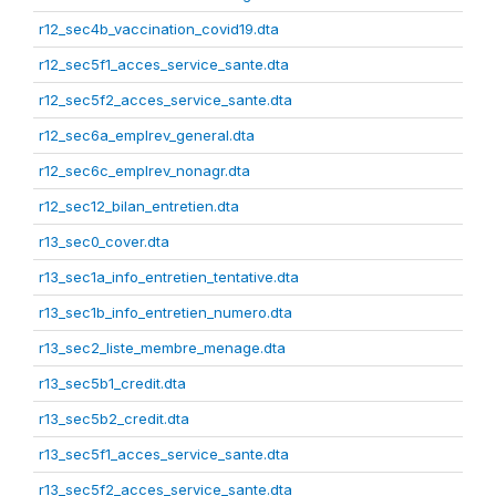
r12_sec4b_vaccination_covid19.dta
r12_sec5f1_acces_service_sante.dta
r12_sec5f2_acces_service_sante.dta
r12_sec6a_emplrev_general.dta
r12_sec6c_emplrev_nonagr.dta
r12_sec12_bilan_entretien.dta
r13_sec0_cover.dta
r13_sec1a_info_entretien_tentative.dta
r13_sec1b_info_entretien_numero.dta
r13_sec2_liste_membre_menage.dta
r13_sec5b1_credit.dta
r13_sec5b2_credit.dta
r13_sec5f1_acces_service_sante.dta
r13_sec5f2_acces_service_sante.dta