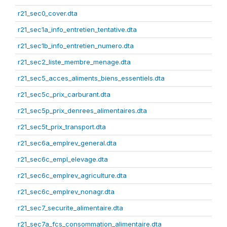
r21_sec0_cover.dta
r21_sec1a_info_entretien_tentative.dta
r21_sec1b_info_entretien_numero.dta
r21_sec2_liste_membre_menage.dta
r21_sec5_acces_aliments_biens_essentiels.dta
r21_sec5c_prix_carburant.dta
r21_sec5p_prix_denrees_alimentaires.dta
r21_sec5t_prix_transport.dta
r21_sec6a_emplrev_general.dta
r21_sec6c_empl_elevage.dta
r21_sec6c_emplrev_agriculture.dta
r21_sec6c_emplrev_nonagr.dta
r21_sec7_securite_alimentaire.dta
r21_sec7a_fcs_consommation_alimentaire.dta