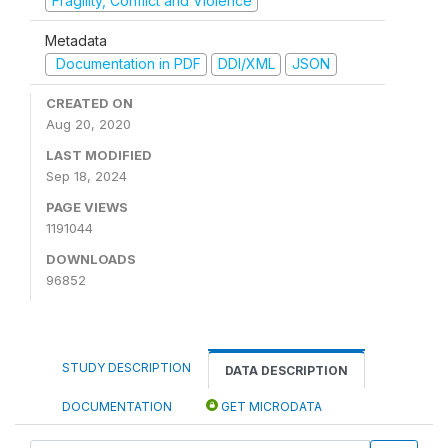
Fragility, Conflict and Violence
Metadata
Documentation in PDF
DDI/XML
JSON
CREATED ON
Aug 20, 2020
LAST MODIFIED
Sep 18, 2024
PAGE VIEWS
1191044
DOWNLOADS
96852
STUDY DESCRIPTION
DATA DESCRIPTION
DOCUMENTATION
GET MICRODATA