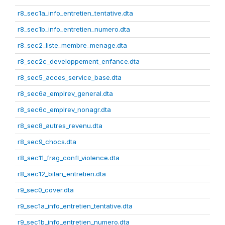
r8_sec1a_info_entretien_tentative.dta
r8_sec1b_info_entretien_numero.dta
r8_sec2_liste_membre_menage.dta
r8_sec2c_developpement_enfance.dta
r8_sec5_acces_service_base.dta
r8_sec6a_emplrev_general.dta
r8_sec6c_emplrev_nonagr.dta
r8_sec8_autres_revenu.dta
r8_sec9_chocs.dta
r8_sec11_frag_confl_violence.dta
r8_sec12_bilan_entretien.dta
r9_sec0_cover.dta
r9_sec1a_info_entretien_tentative.dta
r9_sec1b_info_entretien_numero.dta