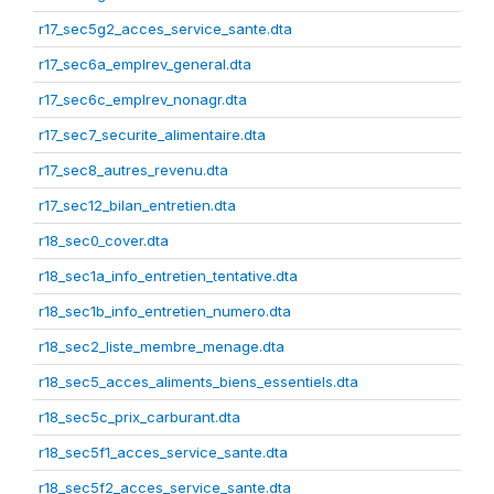
r17_sec5g2_acces_service_sante.dta
r17_sec6a_emplrev_general.dta
r17_sec6c_emplrev_nonagr.dta
r17_sec7_securite_alimentaire.dta
r17_sec8_autres_revenu.dta
r17_sec12_bilan_entretien.dta
r18_sec0_cover.dta
r18_sec1a_info_entretien_tentative.dta
r18_sec1b_info_entretien_numero.dta
r18_sec2_liste_membre_menage.dta
r18_sec5_acces_aliments_biens_essentiels.dta
r18_sec5c_prix_carburant.dta
r18_sec5f1_acces_service_sante.dta
r18_sec5f2_acces_service_sante.dta