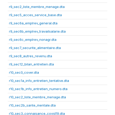
r9_sec2_liste_membre_menage.dta
r9_sec5_acces_service_base.dta
r9_sec6a_emplrev_general.dta
r9_sec6b_emplrev_travailsalarie.dta
r9_sec6c_emplrev_nonagr.dta
r9_sec7_securite_alimentaire.dta
r9_sec8_autres_revenu.dta
r9_sec12_bilan_entretien.dta
r10_sec0_cover.dta
r10_sec1a_info_entretien_tentative.dta
r10_sec1b_info_entretien_numero.dta
r10_sec2_liste_membre_menage.dta
r10_sec2b_sante_mentale.dta
r10_sec3_connaisance_covid19.dta