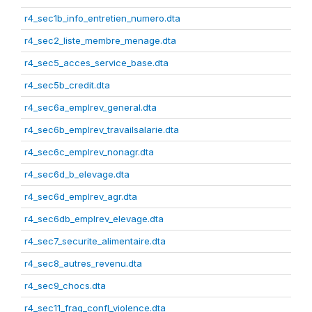
r4_sec1b_info_entretien_numero.dta
r4_sec2_liste_membre_menage.dta
r4_sec5_acces_service_base.dta
r4_sec5b_credit.dta
r4_sec6a_emplrev_general.dta
r4_sec6b_emplrev_travailsalarie.dta
r4_sec6c_emplrev_nonagr.dta
r4_sec6d_b_elevage.dta
r4_sec6d_emplrev_agr.dta
r4_sec6db_emplrev_elevage.dta
r4_sec7_securite_alimentaire.dta
r4_sec8_autres_revenu.dta
r4_sec9_chocs.dta
r4_sec11_frag_confl_violence.dta