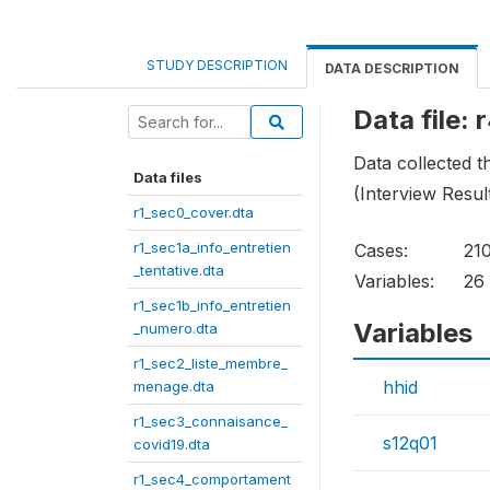
STUDY DESCRIPTION
DATA DESCRIPTION
Data file:
Data collected 
Data files
(Interview Resul
r1_sec0_cover.dta
r1_sec1a_info_entretien
Cases:
21
_tentative.dta
Variables:
26
r1_sec1b_info_entretien
Variables
_numero.dta
r1_sec2_liste_membre_
hhid
menage.dta
r1_sec3_connaisance_
s12q01
covid19.dta
r1_sec4_comportament