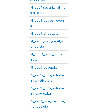
r4_sec7_securite_alime
ntaire.dta
r4_sec8_autres_reven
u.dta
r4_sec9_chocs.dta
r4_sec11_frag_confl_vio
lence.dta
r4_sec12_bilan_entretie
n.dta
r5_sec0_cover.dta
r5_sec1a_info_entretie
n_tentative.dta
r5_sec1b_info_entretie
n_numero.dta
r5_sec2_liste_membre_
menage.dta