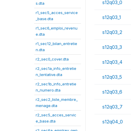
s12q03_0
s.dta
r1_sec5_acces_service
s12q03_1
_base.dta
r1_sec6_emploi_revenu
s12q03_2
e.dta
r1_sec12_bilan_entretie
s12q03_3
n.dta
r2_sec0_cover.dta
s12q03_4
r2_sec1a_info_entretie
n_tentative.dta
s12q03_5
r2_sec1b_info_entretie
n_numero.dta
s12q03_6
r2_sec2_liste_membre_
menage.dta
s12q03_7
r2_sec5_acces_servic
e_base.dta
s12q04_0
r2_sec6a_emplrev_gen