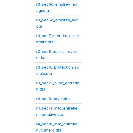
r3_sec6c_emplrev_non
agr.dta
r3_sec6d_emplrev_agr.
dta
r3_sec7_securite_alime
ntaire.dta
r3_sec8_autres_reven
u.dta
r3_sec10_protection_so
ciale.dta
r3_sec12_bilan_entretie
n.dta
r4_sec0_cover.dta
r4_sec1a_info_entretie
n_tentative.dta
r4_sec1b_info_entretie
n_numero.dta