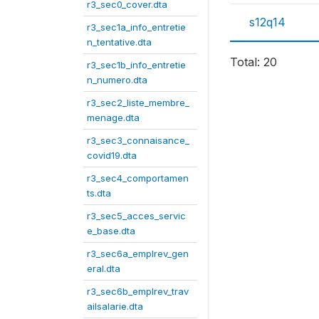
r3_sec0_cover.dta
s12q14
r3_sec1a_info_entretie
n_tentative.dta
Total: 20
r3_sec1b_info_entretie
n_numero.dta
r3_sec2_liste_membre_
menage.dta
r3_sec3_connaisance_
covid19.dta
r3_sec4_comportamen
ts.dta
r3_sec5_acces_servic
e_base.dta
r3_sec6a_emplrev_gen
eral.dta
r3_sec6b_emplrev_trav
ailsalarie.dta