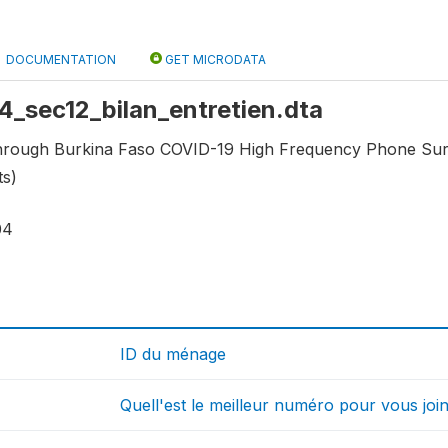
DOCUMENTATION
GET MICRODATA
 r4_sec12_bilan_entretien.dta
through Burkina Faso COVID-19 High Frequency Phone Surv
ts)
04
ID du ménage
Quell'est le meilleur numéro pour vous jo