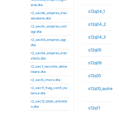
eral.dta
s12q04_1
r2_sec6b_emplrev_trav
ailsalarie.dta
s12q04_2
r2_sec6c_emplrev_non
agr.dta
s12q04_3
r2_sec6d_emplrev_agr.
dta
s12q05
r2_sec6e_emplrev_tran
sferts.dta
s12q09
r2_sec7_securite_alime
ntaire.dta
s12q10
r2_sec9_chocs.dta
r2_sec11_frag_confl_vio
s12q10_autre
lence.dta
r2_sec12_bilan_entretie
n.dta
s12q11