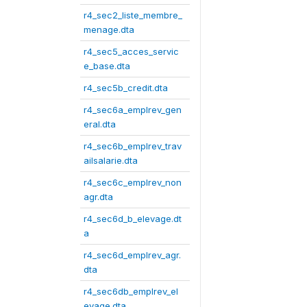
r4_sec2_liste_membre_
menage.dta
r4_sec5_acces_servic
e_base.dta
r4_sec5b_credit.dta
r4_sec6a_emplrev_gen
eral.dta
r4_sec6b_emplrev_trav
ailsalarie.dta
r4_sec6c_emplrev_non
agr.dta
r4_sec6d_b_elevage.dt
a
r4_sec6d_emplrev_agr.
dta
r4_sec6db_emplrev_el
evage.dta