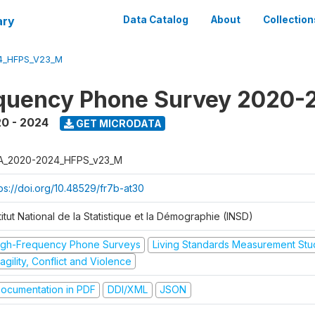
ary
Data Catalog
About
Collection
4_HFPS_V23_M
equency Phone Survey 2020-
0 - 2024
GET MICRODATA
A_2020-2024_HFPS_v23_M
tps://doi.org/10.48529/fr7b-at30
titut National de la Statistique et la Démographie (INSD)
igh-Frequency Phone Surveys
Living Standards Measurement St
agility, Conflict and Violence
ocumentation in PDF
DDI/XML
JSON