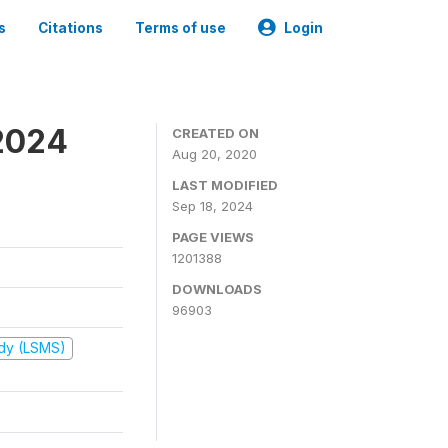
s
Citations
Terms of use
Login
2024
CREATED ON
Aug 20, 2020
LAST MODIFIED
Sep 18, 2024
PAGE VIEWS
1201388
DOWNLOADS
96903
udy (LSMS)