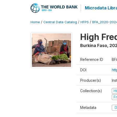
Microdata Libr
Home
/
Central Data Catalog
/
HFPS
/
BFA_2020-202
High Fr
Burkina Faso
,
202
Reference ID
BF
DOI
ht
Producer(s)
Ins
Collection(s)
H
Fr
Metadata
D