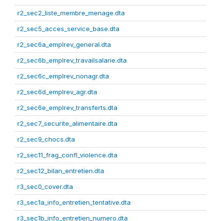
r2_sec2_liste_membre_menage.dta
r2_sec5_acces_service_base.dta
r2_sec6a_emplrev_general.dta
r2_sec6b_emplrev_travailsalarie.dta
r2_sec6c_emplrev_nonagr.dta
r2_sec6d_emplrev_agr.dta
r2_sec6e_emplrev_transferts.dta
r2_sec7_securite_alimentaire.dta
r2_sec9_chocs.dta
r2_sec11_frag_confl_violence.dta
r2_sec12_bilan_entretien.dta
r3_sec0_cover.dta
r3_sec1a_info_entretien_tentative.dta
r3_sec1b_info_entretien_numero.dta