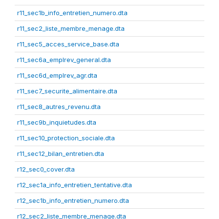
r11_sec1b_info_entretien_numero.dta
r11_sec2_liste_membre_menage.dta
r11_sec5_acces_service_base.dta
r11_sec6a_emplrev_general.dta
r11_sec6d_emplrev_agr.dta
r11_sec7_securite_alimentaire.dta
r11_sec8_autres_revenu.dta
r11_sec9b_inquietudes.dta
r11_sec10_protection_sociale.dta
r11_sec12_bilan_entretien.dta
r12_sec0_cover.dta
r12_sec1a_info_entretien_tentative.dta
r12_sec1b_info_entretien_numero.dta
r12_sec2_liste_membre_menage.dta