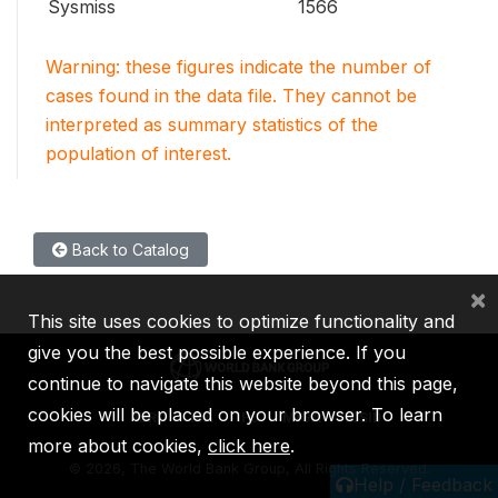
Sysmiss
1566
Warning: these figures indicate the number of
cases found in the data file. They cannot be
interpreted as summary statistics of the
population of interest.
Back to Catalog
×
This site uses cookies to optimize functionality and
give you the best possible experience. If you
continue to navigate this website beyond this page,
cookies will be placed on your browser. To learn
IBRD
IDA
IFC
MIGA
ICSID
more about cookies,
click here
.
©
2026, The World Bank Group, All Rights Reserved.
Help / Feedback