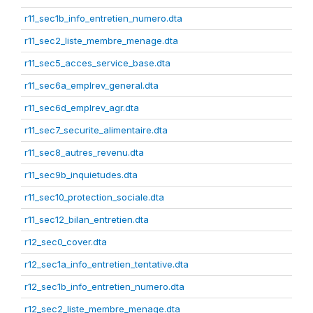
r11_sec1b_info_entretien_numero.dta
r11_sec2_liste_membre_menage.dta
r11_sec5_acces_service_base.dta
r11_sec6a_emplrev_general.dta
r11_sec6d_emplrev_agr.dta
r11_sec7_securite_alimentaire.dta
r11_sec8_autres_revenu.dta
r11_sec9b_inquietudes.dta
r11_sec10_protection_sociale.dta
r11_sec12_bilan_entretien.dta
r12_sec0_cover.dta
r12_sec1a_info_entretien_tentative.dta
r12_sec1b_info_entretien_numero.dta
r12_sec2_liste_membre_menage.dta