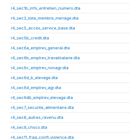
r4_sec1b_info_entretien_numero.dta
r4_sec2_liste_membre_menage.dta
r4_sec5_acces_service_base.dta
r4_sec5b_credit.dta
r4_sec6a_emplrev_general.dta
r4_sec6b_emplrev_travailsalarie.dta
r4_sec6c_emplrev_nonagr.dta
r4_sec6d_b_elevage.dta
r4_sec6d_emplrev_agr.dta
r4_sec6db_emplrev_elevage.dta
r4_sec7_securite_alimentaire.dta
r4_sec8_autres_revenu.dta
r4_sec9_chocs.dta
r4_sec11_frag_confl_violence.dta