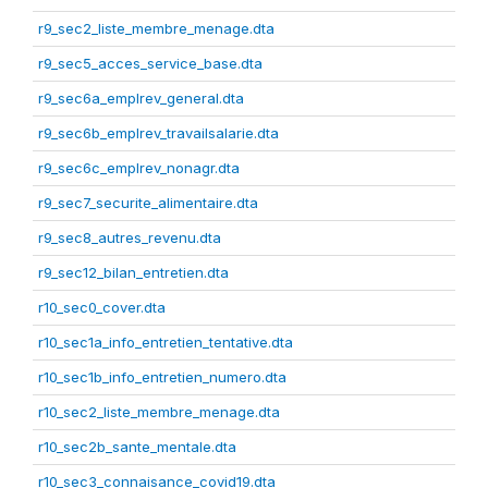
r9_sec2_liste_membre_menage.dta
r9_sec5_acces_service_base.dta
r9_sec6a_emplrev_general.dta
r9_sec6b_emplrev_travailsalarie.dta
r9_sec6c_emplrev_nonagr.dta
r9_sec7_securite_alimentaire.dta
r9_sec8_autres_revenu.dta
r9_sec12_bilan_entretien.dta
r10_sec0_cover.dta
r10_sec1a_info_entretien_tentative.dta
r10_sec1b_info_entretien_numero.dta
r10_sec2_liste_membre_menage.dta
r10_sec2b_sante_mentale.dta
r10_sec3_connaisance_covid19.dta