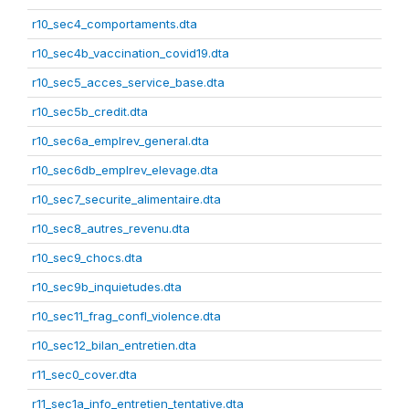
r10_sec4_comportaments.dta
r10_sec4b_vaccination_covid19.dta
r10_sec5_acces_service_base.dta
r10_sec5b_credit.dta
r10_sec6a_emplrev_general.dta
r10_sec6db_emplrev_elevage.dta
r10_sec7_securite_alimentaire.dta
r10_sec8_autres_revenu.dta
r10_sec9_chocs.dta
r10_sec9b_inquietudes.dta
r10_sec11_frag_confl_violence.dta
r10_sec12_bilan_entretien.dta
r11_sec0_cover.dta
r11_sec1a_info_entretien_tentative.dta