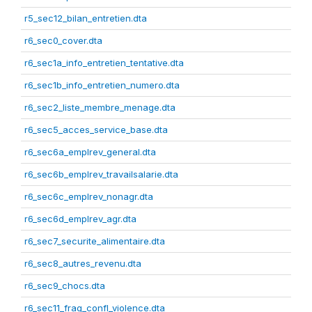
r5_sec12_bilan_entretien.dta
r6_sec0_cover.dta
r6_sec1a_info_entretien_tentative.dta
r6_sec1b_info_entretien_numero.dta
r6_sec2_liste_membre_menage.dta
r6_sec5_acces_service_base.dta
r6_sec6a_emplrev_general.dta
r6_sec6b_emplrev_travailsalarie.dta
r6_sec6c_emplrev_nonagr.dta
r6_sec6d_emplrev_agr.dta
r6_sec7_securite_alimentaire.dta
r6_sec8_autres_revenu.dta
r6_sec9_chocs.dta
r6_sec11_frag_confl_violence.dta