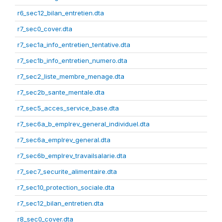
r6_sec12_bilan_entretien.dta
r7_sec0_cover.dta
r7_sec1a_info_entretien_tentative.dta
r7_sec1b_info_entretien_numero.dta
r7_sec2_liste_membre_menage.dta
r7_sec2b_sante_mentale.dta
r7_sec5_acces_service_base.dta
r7_sec6a_b_emplrev_general_individuel.dta
r7_sec6a_emplrev_general.dta
r7_sec6b_emplrev_travailsalarie.dta
r7_sec7_securite_alimentaire.dta
r7_sec10_protection_sociale.dta
r7_sec12_bilan_entretien.dta
r8_sec0_cover.dta