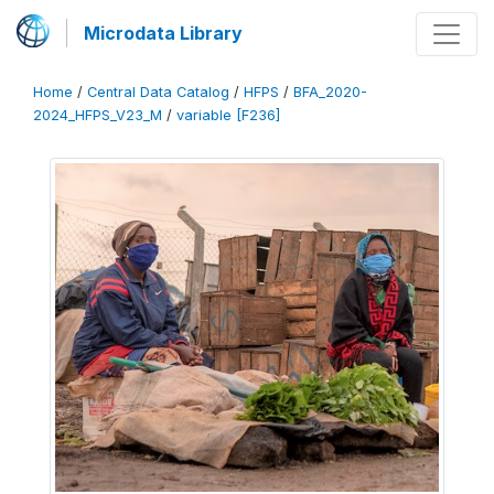
Microdata Library
Home
/
Central Data Catalog
/
HFPS
/
BFA_2020-
2024_HFPS_V23_M
/
variable [F236]