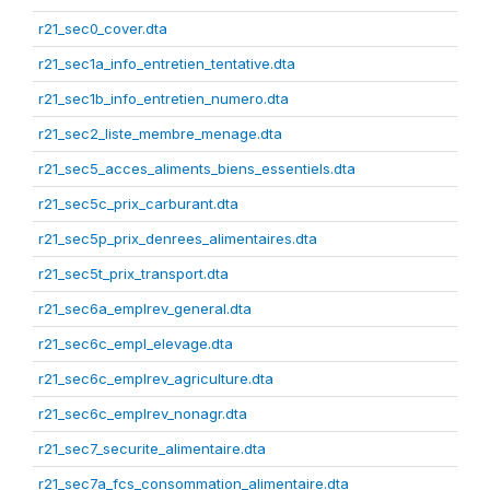
r21_sec0_cover.dta
r21_sec1a_info_entretien_tentative.dta
r21_sec1b_info_entretien_numero.dta
r21_sec2_liste_membre_menage.dta
r21_sec5_acces_aliments_biens_essentiels.dta
r21_sec5c_prix_carburant.dta
r21_sec5p_prix_denrees_alimentaires.dta
r21_sec5t_prix_transport.dta
r21_sec6a_emplrev_general.dta
r21_sec6c_empl_elevage.dta
r21_sec6c_emplrev_agriculture.dta
r21_sec6c_emplrev_nonagr.dta
r21_sec7_securite_alimentaire.dta
r21_sec7a_fcs_consommation_alimentaire.dta