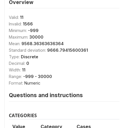
Overview
Valid:
11
Invalid:
1566
Minimum:
-999
Maximum:
30000
Mean:
9568.36363636364
Standard deviation:
9666.79415600361
Type:
Discrete
Decimal:
0
Width:
11
Range:
-999 - 30000
Format:
Numeric
Questions and instructions
CATEGORIES
Value
Category
Cases