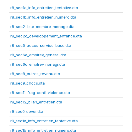
r8_sec1a_info_entretien_tentative.dta
r8_sec1b_info_entretien_numero.dta
r8_sec2_liste_membre_menage.dta
r8_sec2c_developpement_enfance.dta
r8_sec5_acces_service_base.dta
r8_sec6a_emplrev_general.dta
r8_sec6c_emplrev_nonagr.dta
r8_sec8_autres_revenu.dta
r8_sec9_chocs.dta
r8_sec11_frag_confl_violence.dta
r8_sec12_bilan_entretien.dta
r9_sec0_cover.dta
r9_sec1a_info_entretien_tentative.dta
r9_sec1b_info_entretien_numero.dta