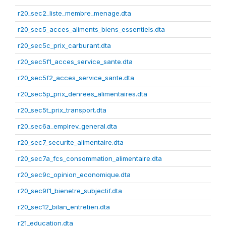
r20_sec2_liste_membre_menage.dta
r20_sec5_acces_aliments_biens_essentiels.dta
r20_sec5c_prix_carburant.dta
r20_sec5f1_acces_service_sante.dta
r20_sec5f2_acces_service_sante.dta
r20_sec5p_prix_denrees_alimentaires.dta
r20_sec5t_prix_transport.dta
r20_sec6a_emplrev_general.dta
r20_sec7_securite_alimentaire.dta
r20_sec7a_fcs_consommation_alimentaire.dta
r20_sec9c_opinion_economique.dta
r20_sec9f1_bienetre_subjectif.dta
r20_sec12_bilan_entretien.dta
r21_education.dta