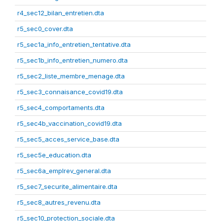
r4_sec12_bilan_entretien.dta
r5_sec0_cover.dta
r5_sec1a_info_entretien_tentative.dta
r5_sec1b_info_entretien_numero.dta
r5_sec2_liste_membre_menage.dta
r5_sec3_connaisance_covid19.dta
r5_sec4_comportaments.dta
r5_sec4b_vaccination_covid19.dta
r5_sec5_acces_service_base.dta
r5_sec5e_education.dta
r5_sec6a_emplrev_general.dta
r5_sec7_securite_alimentaire.dta
r5_sec8_autres_revenu.dta
r5_sec10_protection_sociale.dta