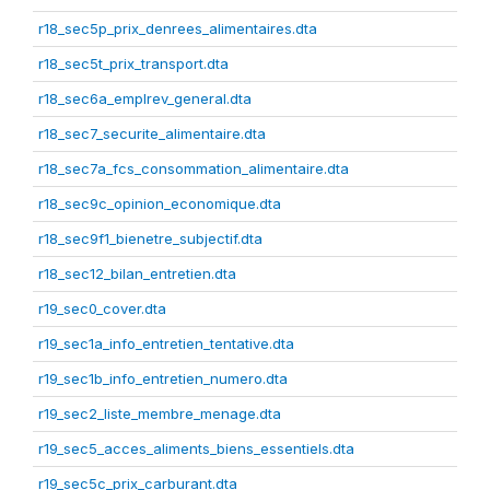
r18_sec5p_prix_denrees_alimentaires.dta
r18_sec5t_prix_transport.dta
r18_sec6a_emplrev_general.dta
r18_sec7_securite_alimentaire.dta
r18_sec7a_fcs_consommation_alimentaire.dta
r18_sec9c_opinion_economique.dta
r18_sec9f1_bienetre_subjectif.dta
r18_sec12_bilan_entretien.dta
r19_sec0_cover.dta
r19_sec1a_info_entretien_tentative.dta
r19_sec1b_info_entretien_numero.dta
r19_sec2_liste_membre_menage.dta
r19_sec5_acces_aliments_biens_essentiels.dta
r19_sec5c_prix_carburant.dta