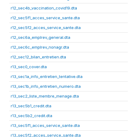
r12_sec4b_vaccination_covid19.dta
r12_sec5f1_acces_service_sante.dta
r12_sec5f2_acces_service_sante.dta
r12_sec6a_emplrev_general.dta
r12_sec6c_emplrev_nonagr.dta
r12_sec12_bilan_entretien.dta
r13_sec0_cover.dta
r13_sec1a_info_entretien_tentative.dta
r13_sec1b_info_entretien_numero.dta
r13_sec2_liste_membre_menage.dta
r13_sec5b1_credit.dta
r13_sec5b2_credit.dta
r13_sec5f1_acces_service_sante.dta
r13_sec5f2_acces_service_sante.dta