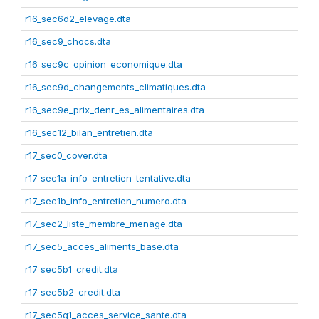
r16_sec6d2_elevage.dta
r16_sec9_chocs.dta
r16_sec9c_opinion_economique.dta
r16_sec9d_changements_climatiques.dta
r16_sec9e_prix_denr_es_alimentaires.dta
r16_sec12_bilan_entretien.dta
r17_sec0_cover.dta
r17_sec1a_info_entretien_tentative.dta
r17_sec1b_info_entretien_numero.dta
r17_sec2_liste_membre_menage.dta
r17_sec5_acces_aliments_base.dta
r17_sec5b1_credit.dta
r17_sec5b2_credit.dta
r17_sec5g1_acces_service_sante.dta