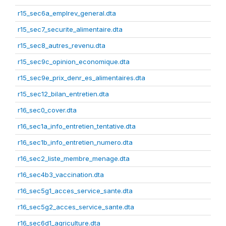
r15_sec6a_emplrev_general.dta
r15_sec7_securite_alimentaire.dta
r15_sec8_autres_revenu.dta
r15_sec9c_opinion_economique.dta
r15_sec9e_prix_denr_es_alimentaires.dta
r15_sec12_bilan_entretien.dta
r16_sec0_cover.dta
r16_sec1a_info_entretien_tentative.dta
r16_sec1b_info_entretien_numero.dta
r16_sec2_liste_membre_menage.dta
r16_sec4b3_vaccination.dta
r16_sec5g1_acces_service_sante.dta
r16_sec5g2_acces_service_sante.dta
r16_sec6d1_agriculture.dta