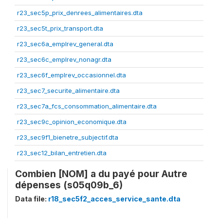
r23_sec5p_prix_denrees_alimentaires.dta
r23_sec5t_prix_transport.dta
r23_sec6a_emplrev_general.dta
r23_sec6c_emplrev_nonagr.dta
r23_sec6f_emplrev_occasionnel.dta
r23_sec7_securite_alimentaire.dta
r23_sec7a_fcs_consommation_alimentaire.dta
r23_sec9c_opinion_economique.dta
r23_sec9f1_bienetre_subjectif.dta
r23_sec12_bilan_entretien.dta
Combien [NOM] a du payé pour Autre
dépenses (s05q09b_6)
Data file:
r18_sec5f2_acces_service_sante.dta