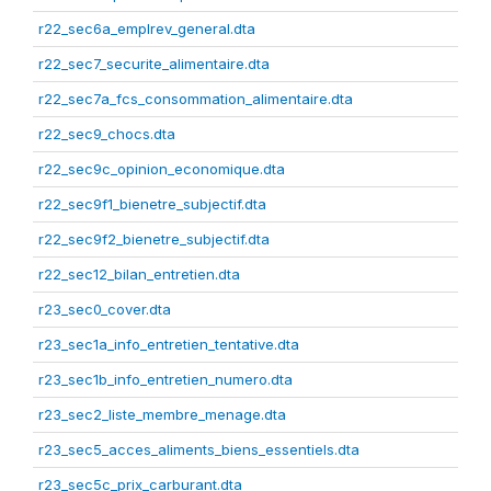
r22_sec6a_emplrev_general.dta
r22_sec7_securite_alimentaire.dta
r22_sec7a_fcs_consommation_alimentaire.dta
r22_sec9_chocs.dta
r22_sec9c_opinion_economique.dta
r22_sec9f1_bienetre_subjectif.dta
r22_sec9f2_bienetre_subjectif.dta
r22_sec12_bilan_entretien.dta
r23_sec0_cover.dta
r23_sec1a_info_entretien_tentative.dta
r23_sec1b_info_entretien_numero.dta
r23_sec2_liste_membre_menage.dta
r23_sec5_acces_aliments_biens_essentiels.dta
r23_sec5c_prix_carburant.dta