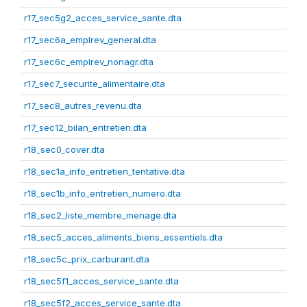
r17_sec5g2_acces_service_sante.dta
r17_sec6a_emplrev_general.dta
r17_sec6c_emplrev_nonagr.dta
r17_sec7_securite_alimentaire.dta
r17_sec8_autres_revenu.dta
r17_sec12_bilan_entretien.dta
r18_sec0_cover.dta
r18_sec1a_info_entretien_tentative.dta
r18_sec1b_info_entretien_numero.dta
r18_sec2_liste_membre_menage.dta
r18_sec5_acces_aliments_biens_essentiels.dta
r18_sec5c_prix_carburant.dta
r18_sec5f1_acces_service_sante.dta
r18_sec5f2_acces_service_sante.dta