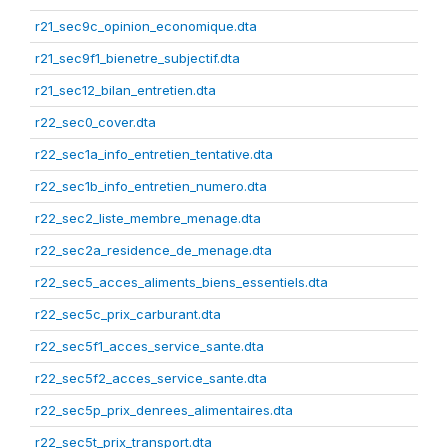
r21_sec9c_opinion_economique.dta
r21_sec9f1_bienetre_subjectif.dta
r21_sec12_bilan_entretien.dta
r22_sec0_cover.dta
r22_sec1a_info_entretien_tentative.dta
r22_sec1b_info_entretien_numero.dta
r22_sec2_liste_membre_menage.dta
r22_sec2a_residence_de_menage.dta
r22_sec5_acces_aliments_biens_essentiels.dta
r22_sec5c_prix_carburant.dta
r22_sec5f1_acces_service_sante.dta
r22_sec5f2_acces_service_sante.dta
r22_sec5p_prix_denrees_alimentaires.dta
r22_sec5t_prix_transport.dta