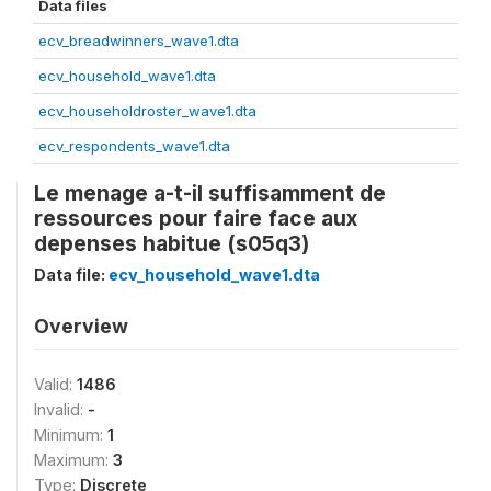
Data files
ecv_breadwinners_wave1.dta
ecv_household_wave1.dta
ecv_householdroster_wave1.dta
ecv_respondents_wave1.dta
Le menage a-t-il suffisamment de
ressources pour faire face aux
depenses habitue (s05q3)
Data file:
ecv_household_wave1.dta
Overview
Valid:
1486
Invalid:
-
Minimum:
1
Maximum:
3
Type:
Discrete