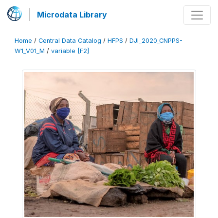
Microdata Library
Home
/
Central Data Catalog
/
HFPS
/
DJI_2020_CNPPS-
W1_V01_M
/
variable [F2]