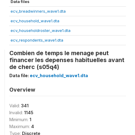
Data files
ecv_breadwinners_wave1.dta
ecv_household_wave1.dta
ecv_householdroster_wave1.dta
ecv_respondents_wave1.dta
Combien de temps le menage peut
financer les depenses habituelles avant
de cherc (s05q4)
Data file:
ecv_household_wave1.dta
Overview
Valid:
341
Invalid:
1145
Minimum:
1
Maximum:
4
Type:
Discrete