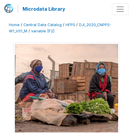
Microdata Library
Home
/
Central Data Catalog
/
HFPS
/
DJI_2020_CNPPS-
W1_V01_M
/
variable [F2]