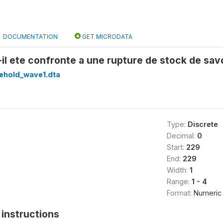
DOCUMENTATION
GET MICRODATA
il ete confronte a une rupture de stock de sav
ehold_wave1.dta
Type:
Discrete
Decimal:
0
Start:
229
End:
229
Width:
1
Range:
1 - 4
Format:
Numeric
instructions