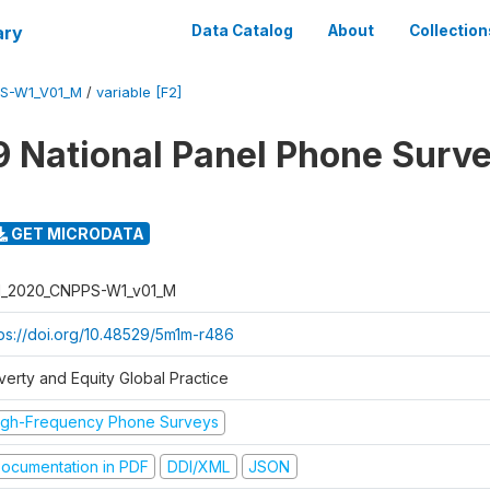
ary
Data Catalog
About
Collection
PS-W1_V01_M
/
variable [F2]
 National Panel Phone Surv
GET MICRODATA
I_2020_CNPPS-W1_v01_M
tps://doi.org/10.48529/5m1m-r486
verty and Equity Global Practice
igh-Frequency Phone Surveys
ocumentation in PDF
DDI/XML
JSON