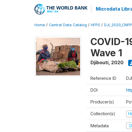
Microdata Libr
Home
/
Central Data Catalog
/
HFPS
/
DJI_2020_CNP
COVID-19
Wave 1
Djibouti
,
2020
Reference ID
DJ
DOI
ht
Producer(s)
Po
Collection(s)
H
Metadata
D