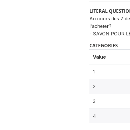
LITERAL QUESTI
Au cours des 7 der
l'acheter?
- SAVON POUR L
CATEGORIES
Value
1
2
3
4