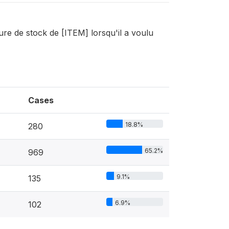
ure de stock de [ITEM] lorsqu'il a voulu
Cases
18.8%
280
65.2%
969
9.1%
135
6.9%
102