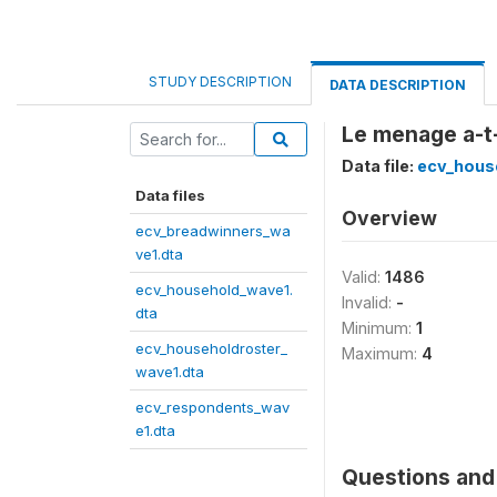
STUDY DESCRIPTION
DATA DESCRIPTION
Le menage a-t-
Data file:
ecv_hous
Data files
Overview
ecv_breadwinners_wa
ve1.dta
Valid:
1486
ecv_household_wave1.
Invalid:
-
dta
Minimum:
1
ecv_householdroster_
Maximum:
4
wave1.dta
ecv_respondents_wav
e1.dta
Questions and 