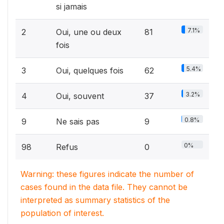
si jamais
7.1%
2
Oui, une ou deux
81
fois
5.4%
3
Oui, quelques fois
62
3.2%
4
Oui, souvent
37
0.8%
9
Ne sais pas
9
0%
98
Refus
0
Warning: these figures indicate the number of
cases found in the data file. They cannot be
interpreted as summary statistics of the
population of interest.