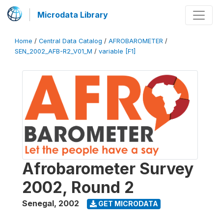
Microdata Library
Home
/
Central Data Catalog
/
AFROBAROMETER
/
SEN_2002_AFB-R2_V01_M
/
variable [F1]
Afrobarometer Survey
2002, Round 2
Senegal
,
2002
GET MICRODATA