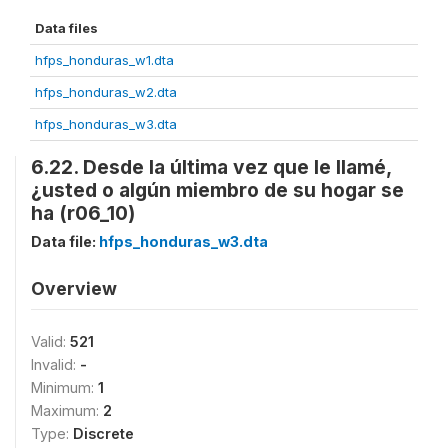
Data files
hfps_honduras_w1.dta
hfps_honduras_w2.dta
hfps_honduras_w3.dta
6.22. Desde la última vez que le llamé,
¿usted o algún miembro de su hogar se
ha (r06_10)
Data file:
hfps_honduras_w3.dta
Overview
Valid:
521
Invalid:
-
Minimum:
1
Maximum:
2
Type:
Discrete