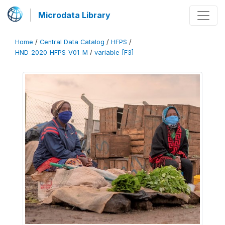
Microdata Library
Home
/
Central Data Catalog
/
HFPS
/
HND_2020_HFPS_V01_M
/
variable [F3]