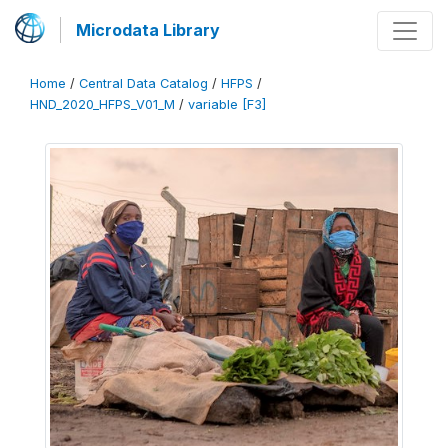
Microdata Library
Home
/
Central Data Catalog
/
HFPS
/
HND_2020_HFPS_V01_M
/
variable [F3]