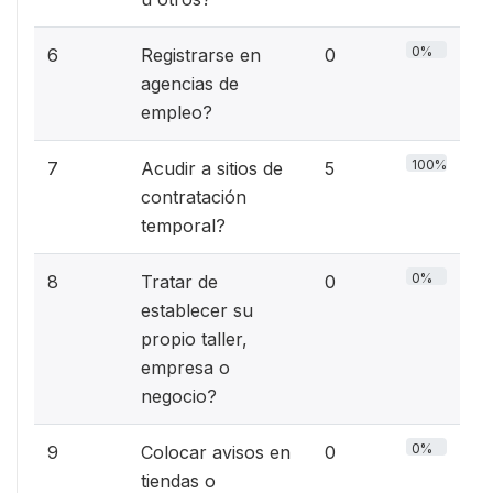
0%
6
Registrarse en
0
agencias de
empleo?
100%
7
Acudir a sitios de
5
contratación
temporal?
0%
8
Tratar de
0
establecer su
propio taller,
empresa o
negocio?
0%
9
Colocar avisos en
0
tiendas o