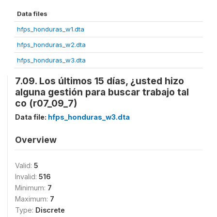
Data files
hfps_honduras_w1.dta
hfps_honduras_w2.dta
hfps_honduras_w3.dta
7.09. Los últimos 15 días, ¿usted hizo
alguna gestión para buscar trabajo tal
co (r07_09_7)
Data file:
hfps_honduras_w3.dta
Overview
Valid:
5
Invalid:
516
Minimum:
7
Maximum:
7
Type:
Discrete