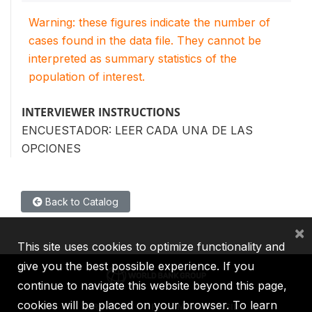
Warning: these figures indicate the number of
cases found in the data file. They cannot be
interpreted as summary statistics of the
population of interest.
INTERVIEWER INSTRUCTIONS
ENCUESTADOR: LEER CADA UNA DE LAS
OPCIONES
Back to Catalog
×
This site uses cookies to optimize functionality and
give you the best possible experience. If you
continue to navigate this website beyond this page,
cookies will be placed on your browser. To learn
IBRD
IDA
IFC
MIGA
ICSID