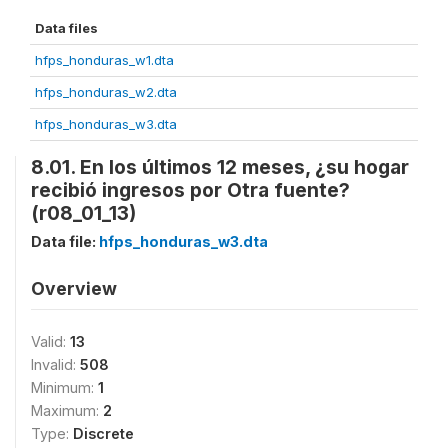
Data files
hfps_honduras_w1.dta
hfps_honduras_w2.dta
hfps_honduras_w3.dta
8.01. En los últimos 12 meses, ¿su hogar
recibió ingresos por Otra fuente?
(r08_01_13)
Data file:
hfps_honduras_w3.dta
Overview
Valid:
13
Invalid:
508
Minimum:
1
Maximum:
2
Type:
Discrete