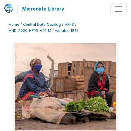
Microdata Library
Home
/
Central Data Catalog
/
HFPS
/
HND_2020_HFPS_V01_M
/
variable [F3]