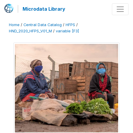
Microdata Library
Home
/
Central Data Catalog
/
HFPS
/
HND_2020_HFPS_V01_M
/
variable [F3]