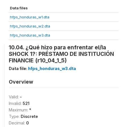
Data files
hfps_honduras_w1.dta
hfps_honduras_w2.dta
hfps_honduras_w3.dta
10.04. ¿Qué hizo para enfrentar el/la
SHOCK 1?: PRÉSTAMO DE INSTITUCIÓN
FINANCIE (r10_04_1_5)
Data file:
hfps_honduras_w3.dta
Overview
Valid:
-
Invalid:
521
Maximum:
*
Type:
Discrete
Decimal:
0