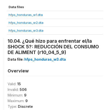
Data files
hfps_honduras_w1.dta
hfps_honduras_w2.dta
hfps_honduras_w3.dta
10.04. ¿Qué hizo para enfrentar el/la
SHOCK 5?: REDUCCIÓN DEL CONSUMO
DE ALIMENT (r10_04_5_9)
Data file:
hfps_honduras_w3.dta
Overview
Valid:
15
Invalid:
506
Minimum:
9
Maximum:
9
Type:
Discrete