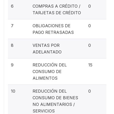
0%
6
COMPRAS A CRÉDITO /
0
TARJETAS DE CRÉDITO
0%
7
OBLIGACIONES DE
0
PAGO RETRASADAS
0%
8
VENTAS POR
0
ADELANTADO
10
9
REDUCCIÓN DEL
15
CONSUMO DE
ALIMENTOS
0%
10
REDUCCIÓN DEL
0
CONSUMO DE BIENES
NO ALIMENTARIOS /
SERVICIOS