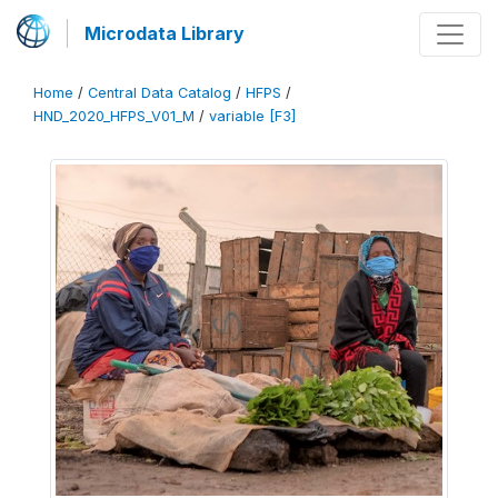
Microdata Library
Home
/
Central Data Catalog
/
HFPS
/
HND_2020_HFPS_V01_M
/
variable [F3]