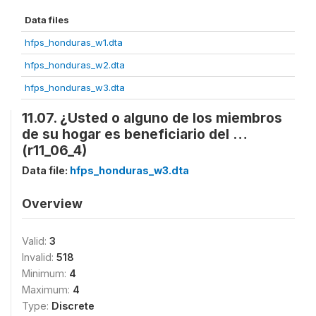
Data files
hfps_honduras_w1.dta
hfps_honduras_w2.dta
hfps_honduras_w3.dta
11.07. ¿Usted o alguno de los miembros
de su hogar es beneficiario del …
(r11_06_4)
Data file:
hfps_honduras_w3.dta
Overview
Valid:
3
Invalid:
518
Minimum:
4
Maximum:
4
Type:
Discrete