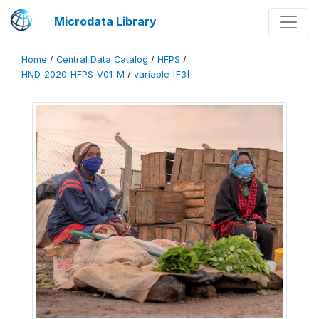
Microdata Library
Home
/
Central Data Catalog
/
HFPS
/
HND_2020_HFPS_V01_M
/
variable [F3]