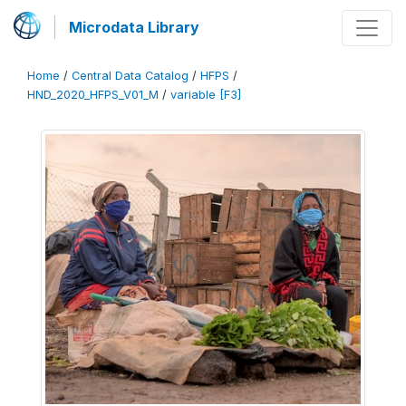
Microdata Library
Home
/
Central Data Catalog
/
HFPS
/
HND_2020_HFPS_V01_M
/
variable [F3]