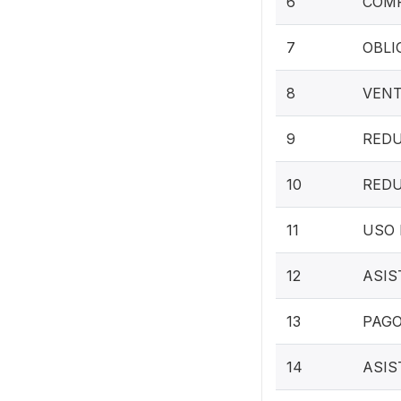
6
COMP
7
OBLI
8
VENT
9
REDU
10
REDU
11
USO 
12
ASIS
13
PAGO
14
ASIS