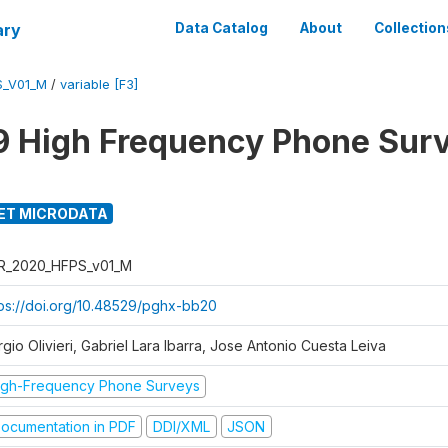
ary
Data Catalog
About
Collection
S_V01_M
/
variable [F3]
 High Frequency Phone Sur
ET MICRODATA
R_2020_HFPS_v01_M
tps://doi.org/10.48529/pghx-bb20
gio Olivieri, Gabriel Lara Ibarra, Jose Antonio Cuesta Leiva
igh-Frequency Phone Surveys
ocumentation in PDF
DDI/XML
JSON