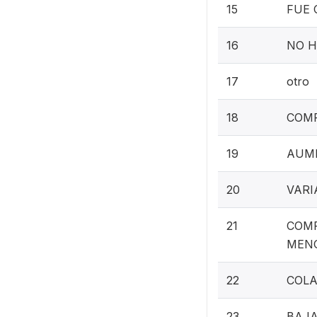
15
FUE 
16
NO H
17
otro
18
COMP
19
AUME
20
VARI
21
COMP
MENO
22
COLA
23
BAJA