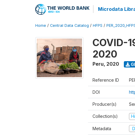
Microdata Libr
Home
/
Central Data Catalog
/
HFPS
/
PER_2020_HFP
COVID-19
2020
Peru
,
2020
G
Reference ID
PE
DOI
ht
Producer(s)
Ser
Collection(s)
H
Metadata
D