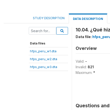
STUDY DESCRIPTION
DATA DESCRIPTION
10.04. ¿Qué hi
Data file:
hfps_per
Data files
Overview
hfps_peru_w1.dta
hfps_peru_w2.dta
Valid:
-
hfps_peru_w3.dta
Invalid:
821
Maximum:
*
Questions and 