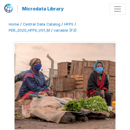
Microdata Library
Home
/
Central Data Catalog
/
HFPS
/
PER_2020_HFPS_V01_M
/
variable [F3]