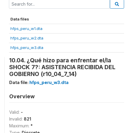
Data files
hfps_peru_w1.dta
hfps_peru_w2.dta
hfps_peru_w3.dta
10.04. ¿Qué hizo para enfrentar el/la
SHOCK 7?: ASISTENCIA RECIBIDA DEL
GOBIERNO (r10_04_7_14)
Data file:
hfps_peru_w3.dta
Overview
Valid:
-
Invalid:
821
Maximum:
*
Type:
Discrete