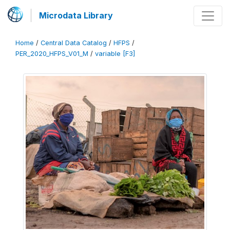
Microdata Library
Home
/
Central Data Catalog
/
HFPS
/
PER_2020_HFPS_V01_M
/
variable [F3]