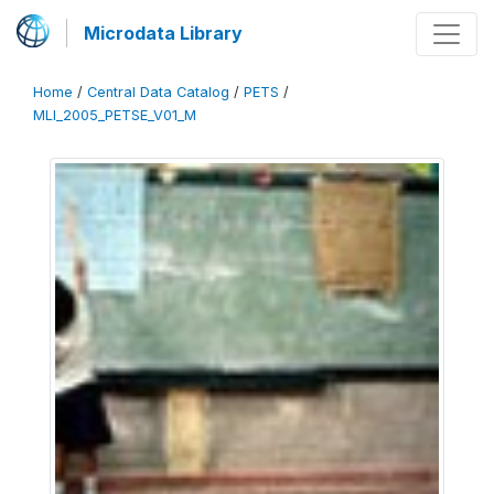
Microdata Library
Home
/
Central Data Catalog
/
PETS
/
MLI_2005_PETSE_V01_M