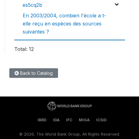
es5cq2b
En 2003/2004, combien l'école a t-
elle reçu en espèces des sources
suivantes ?
Total: 12
Back to Catalog
IBRD
IDA
IFC
MIGA
ICSID
©
2026, The World Bank Group, All Rights Reserved.