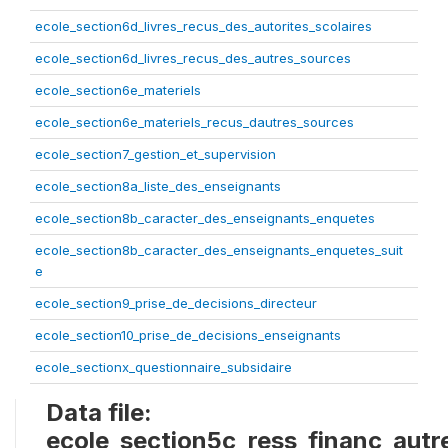
ecole_section6d_livres_recus_des_autorites_scolaires
ecole_section6d_livres_recus_des_autres_sources
ecole_section6e_materiels
ecole_section6e_materiels_recus_dautres_sources
ecole_section7_gestion_et_supervision
ecole_section8a_liste_des_enseignants
ecole_section8b_caracter_des_enseignants_enquetes
ecole_section8b_caracter_des_enseignants_enquetes_suit
e
ecole_section9_prise_de_decisions_directeur
ecole_section10_prise_de_decisions_enseignants
ecole_sectionx_questionnaire_subsidaire
Data file:
ecole_section5c_ress_financ_autr