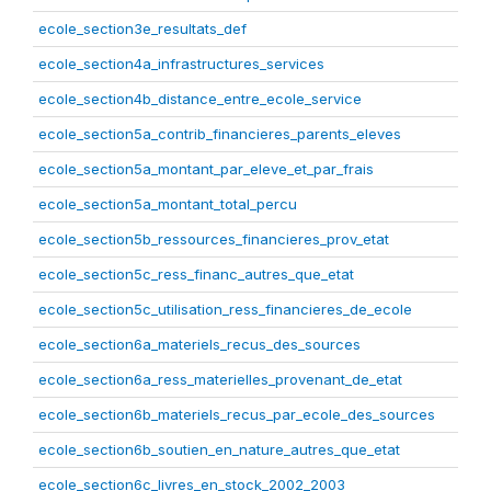
ecole_section3e_resultats_def
ecole_section4a_infrastructures_services
ecole_section4b_distance_entre_ecole_service
ecole_section5a_contrib_financieres_parents_eleves
ecole_section5a_montant_par_eleve_et_par_frais
ecole_section5a_montant_total_percu
ecole_section5b_ressources_financieres_prov_etat
ecole_section5c_ress_financ_autres_que_etat
ecole_section5c_utilisation_ress_financieres_de_ecole
ecole_section6a_materiels_recus_des_sources
ecole_section6a_ress_materielles_provenant_de_etat
ecole_section6b_materiels_recus_par_ecole_des_sources
ecole_section6b_soutien_en_nature_autres_que_etat
ecole_section6c_livres_en_stock_2002_2003