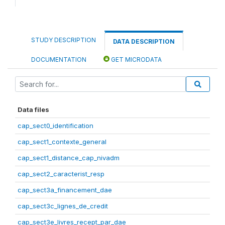
STUDY DESCRIPTION
DATA DESCRIPTION
DOCUMENTATION
GET MICRODATA
Data files
cap_sect0_identification
cap_sect1_contexte_general
cap_sect1_distance_cap_nivadm
cap_sect2_caracterist_resp
cap_sect3a_financement_dae
cap_sect3c_lignes_de_credit
cap_sect3e_livres_recept_par_dae