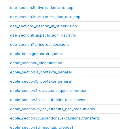
dae_section3h_livres_dae_aux_cap
dae_section3h_materiels_dae_aux_cap
dae_section5_gestion_et_supervision
dae_section6_aspects_administratifs
dae_section7_prise_de_decisions
ecole_enseignants_enquetes
ecole_section0_identification
ecole_section1a_contexte_general
ecole_section1b_contexte_general
ecole_section2_caracteristiques_directeur
ecole_section3a_les_effectifs_des_eleves
ecole_section3b_les_effectifs_des_redoublants
ecole_section3c_abandons_exclusions_transferts
ecole_section3d_resultats_cfepcef