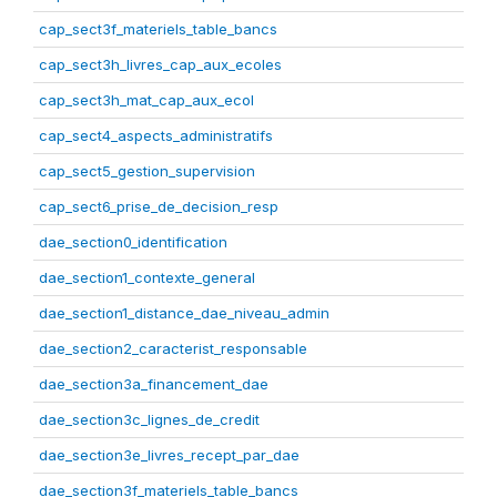
cap_sect3f_materiels_table_bancs
cap_sect3h_livres_cap_aux_ecoles
cap_sect3h_mat_cap_aux_ecol
cap_sect4_aspects_administratifs
cap_sect5_gestion_supervision
cap_sect6_prise_de_decision_resp
dae_section0_identification
dae_section1_contexte_general
dae_section1_distance_dae_niveau_admin
dae_section2_caracterist_responsable
dae_section3a_financement_dae
dae_section3c_lignes_de_credit
dae_section3e_livres_recept_par_dae
dae_section3f_materiels_table_bancs