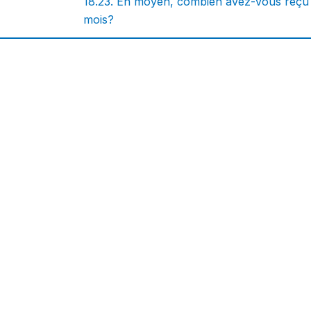
18.23. En moyen, combien avez-vous reçu
mois?