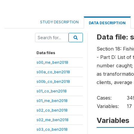
STUDY DESCRIPTION
DATA DESCRIPTION
Data file
Section 18: Fish
Data files
- Part D: List o
s00_me_ben2018
number caught; 
s00a_co_ben2018
as transformatio
s00b_co_ben2018
clients, average
s01_co_ben2018
Cases:
34
s01_me_ben2018
Variables:
17
s02_co_ben2018
Variables
s02_me_ben2018
s03_co_ben2018