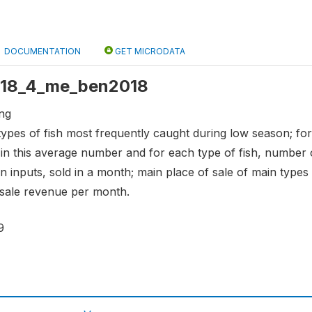
DOCUMENTATION
GET MICRODATA
: s18_4_me_ben2018
ing
f types of fish most frequently caught during low season; fo
in this average number and for each type of fish, number o
n inputs, sold in a month; main place of sale of main types
 sale revenue per month.
9