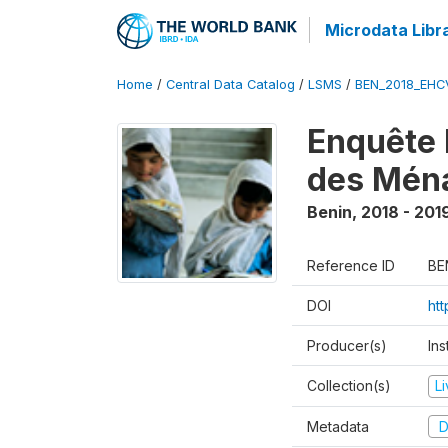
Microdata Libr
Home
/
Central Data Catalog
/
LSMS
/
BEN_2018_EH
Enquête 
des Mén
Benin
,
2018 - 201
Reference ID
BE
DOI
ht
Producer(s)
Ins
Collection(s)
L
Metadata
D