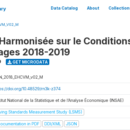
ary
Data Catalog
About
Collection
CVM_V02_M
Harmonisée sur le Condition
ages 2018-2019
9
GET MICRODATA
N_2018_EHCVM_v02_M
tps://doi.org/10.48529/rn3k-z374
titut National de la Statistique et de l’Analyse Économique (INSAE)
iving Standards Measurement Study (LSMS)
ocumentation in PDF
DDI/XML
JSON